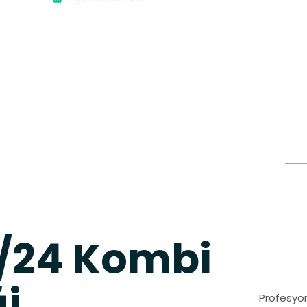
7/24 Kombi
ği
Profesyon