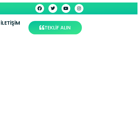
İLETIŞIM
TEKLİF ALIN
Tunceli