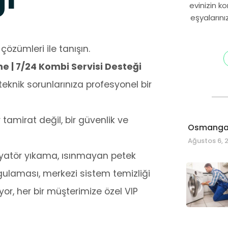
evinizin k
eşyalarını
çözümleri ile tanışın.
 | 7/24 Kombi Servisi Desteği
knik sorunlarınıza profesyonel bir
amirat değil, bir güvenlik ve
Osmangaz
Ağustos 6, 
radyatör yıkama, ısınmayan petek
laması, merkezi sistem temizliği
or, her bir müşterimize özel VIP