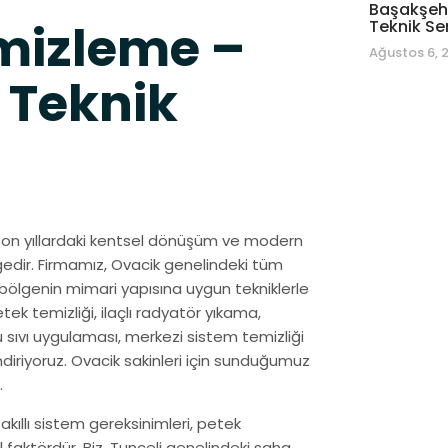
Başakşehi
mizleme –
Teknik Se
Ağustos 6, 
 Teknik
k, son yıllardaki kentsel dönüşüm ve modern
ölgedir. Firmamız, Ovacik genelindeki tüm
ölgenin mimari yapısına uygun tekniklerle
ek temizliği, ilaçlı radyatör yıkama,
ıvı uygulaması, merkezi sistem temizliği
 indiriyoruz. Ovacik sakinleri için sunduğumuz
.
 akıllı sistem gereksinimleri, petek
faktördür. Biz, Tunceli genelindeki saha