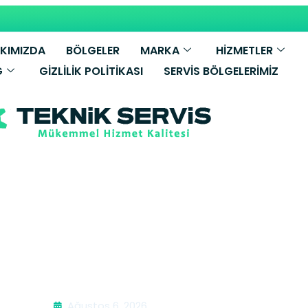
KIMIZDA
BÖLGELER
MARKA
HİZMETLER
G
GIZLILIK POLITIKASI
SERVIS BÖLGELERIMIZ
k Temizleme | 
Ağustos 6, 2026