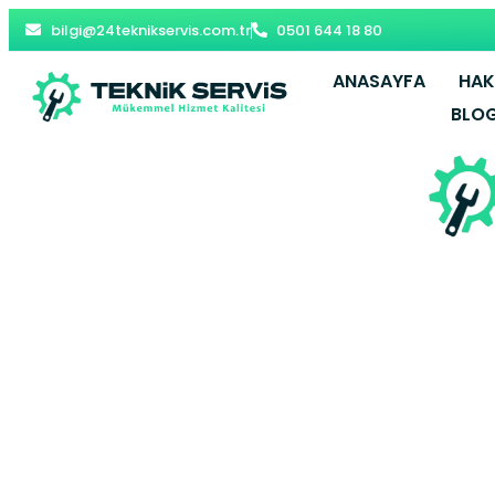
bilgi@24teknikservis.com.tr
0501 644 18 80
ANASAYFA
HAK
BLO
Ovacik Pete