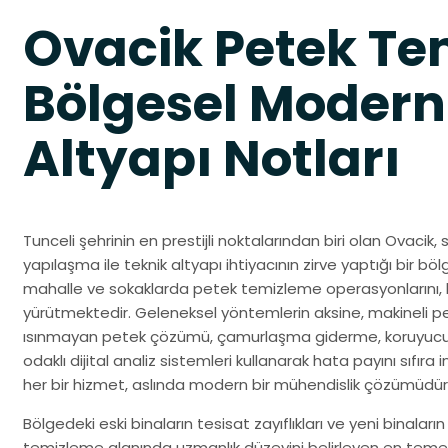
Ovacik Petek Te
Bölgesel Modern
Altyapı Notları
Tunceli şehrinin en prestijli noktalarından biri olan Ovaci
yapılaşma ile teknik altyapı ihtiyacının zirve yaptığı bir b
mahalle ve sokaklarda petek temizleme operasyonlarını, b
yürütmektedir. Geleneksel yöntemlerin aksine, makineli pet
ısınmayan petek çözümü, çamurlaşma giderme, koruyucu s
odaklı dijital analiz sistemleri kullanarak hata payını sıfıra
her bir hizmet, aslında modern bir mühendislik çözümüdür
Bölgedeki eski binaların tesisat zayıflıkları ve yeni binaların
temizleme alanında uzmanlık düzeyini belirleyen en temel 