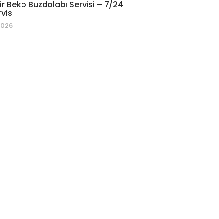
r Beko Buzdolabı Servisi – 7/24
rvis
2026