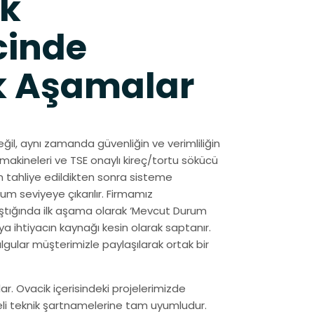
ek
cinde
k Aşamalar
il, aynı zamanda güvenliğin ve verimliliğin
makineleri ve TSE onaylı kireç/tortu sökücü
 tahliye edildikten sonra sisteme
um seviyeye çıkarılır. Firmamız
ştığında ilk aşama olarak ‘Mevcut Durum
ya ihtiyacın kaynağı kesin olarak saptanır.
gular müşterimizle paylaşılarak ortak bir
r. Ovacik içerisindeki projelerimizde
celi teknik şartnamelerine tam uyumludur.