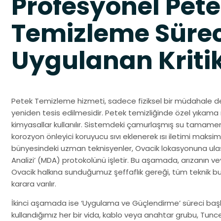
Profesyonel Pet
Temizleme Süre
Uygulanan Kriti
Petek Temizleme hizmeti, sadece fiziksel bir müdahale değ
yeniden tesis edilmesidir. Petek temizliğinde özel yıkama 
kimyasallar kullanılır. Sistemdeki çamurlaşmış su tamamen
korozyon önleyici koruyucu sıvı eklenerek ısı iletimi maksim
bünyesindeki uzman teknisyenler, Ovacik lokasyonuna ula
Analizi’ (MDA) protokolünü işletir. Bu aşamada, arızanın ve
Ovacik halkına sunduğumuz şeffaflık gereği, tüm teknik bul
karara varılır.
İkinci aşamada ise ‘Uygulama ve Güçlendirme’ süreci başla
kullandığımız her bir vida, kablo veya anahtar grubu, Tun