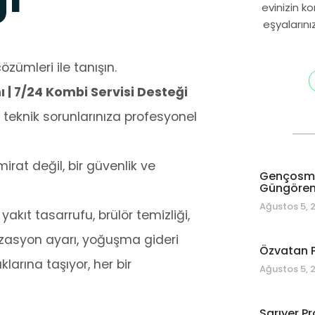
evinizin k
eşyalarını
özümleri ile tanışın.
 | 7/24 Kombi Servisi Desteği
eknik sorunlarınıza profesyonel
at değil, bir güvenlik ve
Gençosman
Güngören 
Ağustos 5, 
 yakıt tasarrufu, brülör temizliği,
nizasyon ayarı, yoğuşma gideri
Özvatan P
larına taşıyor, her bir
Ağustos 5, 
Sarıyer Pr