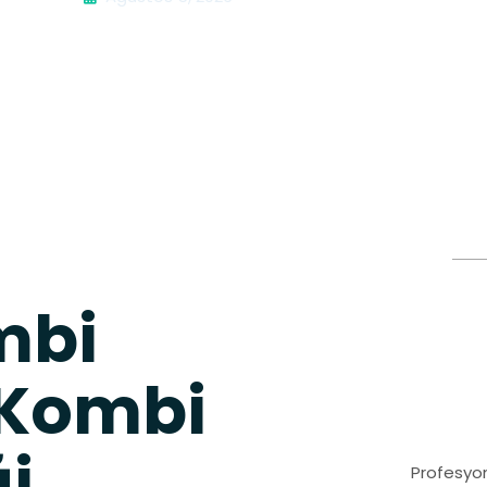
mbi
 Kombi
ği
Profesyon