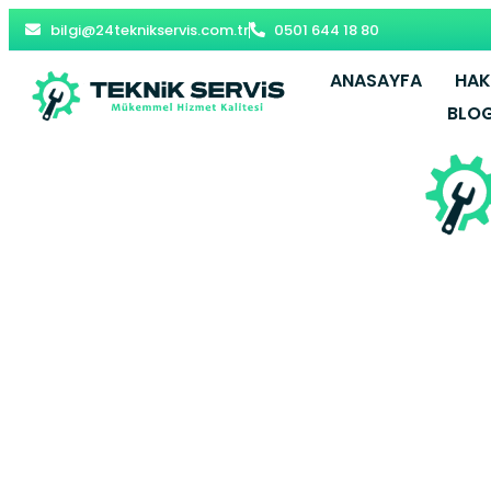
bilgi@24teknikservis.com.tr
0501 644 18 80
ANASAYFA
HAK
BLO
Ortahisar K