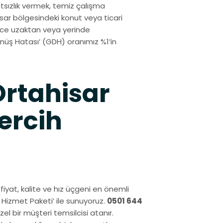
sızlık vermek, temiz çalışma
ar bölgesindeki konut veya ticari
izce uzaktan veya yerinde
üş Hatası’ (GDH) oranımız %1’in
rtahisar
ercih
 fiyat, kalite ve hız üçgeni en önemli
m Hizmet Paketi’ ile sunuyoruz.
0501 644
l bir müşteri temsilcisi atanır.