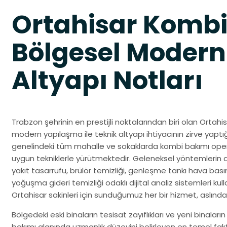
Ortahisar Kombi
Bölgesel Modern
Altyapı Notları
Trabzon şehrinin en prestijli noktalarından biri olan Ortahi
modern yapılaşma ile teknik altyapı ihtiyacının zirve yaptığ
genelindeki tüm mahalle ve sokaklarda kombi bakımı opera
uygun tekniklerle yürütmektedir. Geleneksel yöntemlerin aksin
yakıt tasarrufu, brülör temizliği, genleşme tankı hava basımı
yoğuşma gideri temizliği odaklı dijital analiz sistemleri kull
Ortahisar sakinleri için sunduğumuz her bir hizmet, aslın
Bölgedeki eski binaların tesisat zayıflıkları ve yeni binaların
bakımı alanında uzmanlık düzeyini belirleyen en temel fak