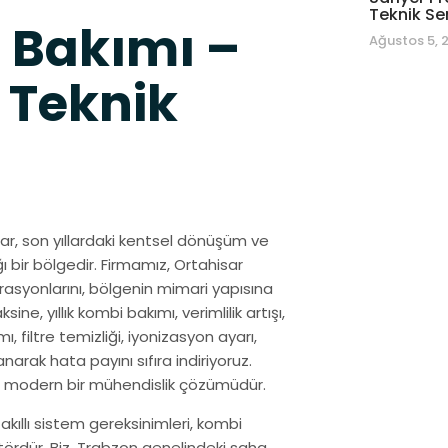
Teknik Se
 Bakımı –
Ağustos 5, 
 Teknik
sar, son yıllardaki kentsel dönüşüm ve
ı bir bölgedir. Firmamız, Ortahisar
syonlarını, bölgenin mimari yapısına
e, yıllık kombi bakımı, verimlilik artışı,
, filtre temizliği, iyonizasyon ayarı,
anarak hata payını sıfıra indiriyoruz.
da modern bir mühendislik çözümüdür.
 akıllı sistem gereksinimleri, kombi
tördür. Biz, Trabzon genelindeki saha