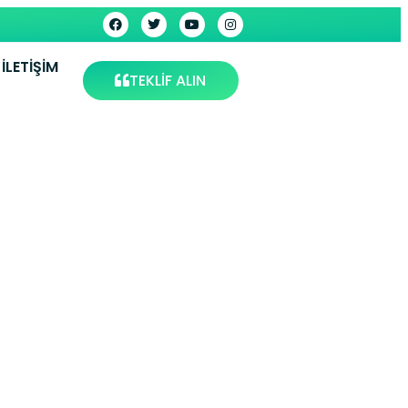
İLETIŞIM
TEKLİF ALIN
Trabzon