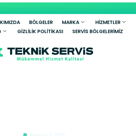
KIMIZDA
BÖLGELER
MARKA
HİZMETLER
G
GIZLILIK POLITIKASI
SERVIS BÖLGELERIMIZ
ombi Bakımı | 
Ağustos 5, 2026