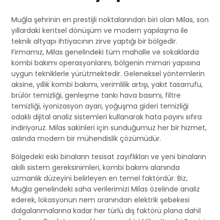
Muğla şehrinin en prestijli noktalarından biri olan Milas, son
yıllardaki kentsel dönüşüm ve modern yapılaşma ile
teknik altyapı ihtiyacının zirve yaptığı bir bölgedir.
Firmamız, Milas genelindeki tüm mahalle ve sokaklarda
kombi bakımı operasyonlarını, bölgenin mimari yapısına
uygun tekniklerle yürütmektedir. Geleneksel yöntemlerin
aksine, yıllık kombi bakımı, verimlilik artışı, yakıt tasarrufu,
brülör temizliği, genleşme tankı hava basımı, filtre
temizliği, iyonizasyon ayarı, yoğuşma gideri temizliği
odaklı dijital analiz sistemleri kullanarak hata payını sıfıra
indiriyoruz. Milas sakinleri için sunduğumuz her bir hizmet,
aslında modern bir mühendislik çözümüdür.
Bölgedeki eski binaların tesisat zayıflıkları ve yeni binaların
akıllı sistem gereksinimleri, kombi bakımı alanında
uzmanlık düzeyini belirleyen en temel faktördür. Biz,
Muğla genelindeki saha verilerimizi Milas özelinde analiz
ederek, lokasyonun nem oranından elektrik şebekesi
dalgalanmalarına kadar her türlü dış faktörü plana dahil