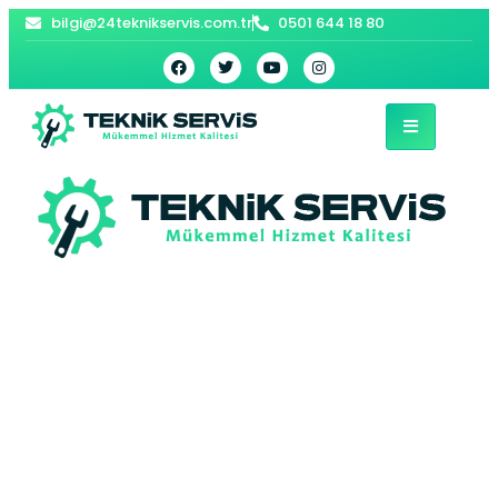
bilgi@24teknikservis.com.tr
0501 644 18 80
Milas Kombi Bakımı