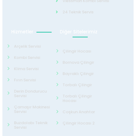
Viessman Kombi Servisi
24 Teknik Servis
Hizmetler
Diğer Sitelerimiz
Arçelik Servisi
Çilingir Hocası
Kombi Servisi
Bornova Çilingir
Klima Servisi
Bayraklı Çilingir
Fırın Servisi
Torbalı Çilingir
Derin Dondurucu
Servisi
Torbalı Çilingir
Hocası
Çamaşır Makinesi
Servisi
Coşkun Anahtar
Buzdolabı Teknik
Çilingir Hocası 2
Servisi