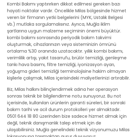
Kombi Bakımı yaptırırken dikkat edilmesi gereken bazı
hayati noktalar vardır. Öncelikle Milas bölgesinde hizmet
veren bir firmanın yetki belgelerini (MYK, Ustalık Belgesi
vb.) mutlaka sorgulamalısınız. Ayrıca, Muğla iklim
şartlarına uygun malzeme seçiminin önemi büyüktür.
kombi bakımı sonrasında periyodik bakım takvimi
oluşturmak, cihazlarınızın veya sisteminizin ömrünü
ortalama %30 oranında uzatacaktır. yıllık kombi bakımı,
verimlilik artışı, yakıt tasarrufu, brülör temizliği, genleşme
tankı hava basımı, filtre temizliği, iyonizasyon ayarı,
yoğuşma gideri temizliği terminolojisine hakim olmayan
kişilerle çalışmak, Milas içerisindeki maliyetlerinizi artırabilir.
Biz, Milas halkını bilinçlendirmek adına her operasyon
sonrası teknik bir bilgilendirme notu sunuyoruz. Bu not
içerisinde, kullanılan ürünlerin garanti süreleri, bir sonraki
bakım tarihi ve acil durum protokolleri yer almaktadır.
0501 644 18 80 üzerinden bize sadece hizmet almak için
değil, teknik danışmanlık talep etmek için de
ulaşabilirsiniz. Muğla genelindeki teknik vizyonumuzu Milas
lokasyonuna taşımaktan gurur duyuyoruz.