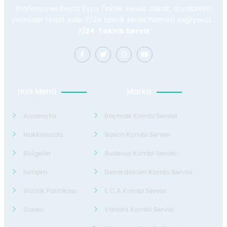
Profesyonel Beyaz Eşya Teknik Servisi olarak, arızalarınızı
yerinizde tespit edip 7/24 teknik servis hizmeti sağlıyoruz.
7/24 Teknik Servis
Hızlı Menü
Marka
Anasayfa
Baymak Kombi Servisi
Hakkımızda
Bosch Kombi Servisi
Bölgeler
Buderus Kombi Servisi
İletişim
Demirdöküm Kombi Servisi
Gizlilik Politikası
E.C.A Kombi Servisi
Galeri
Valiant Kombi Servisi