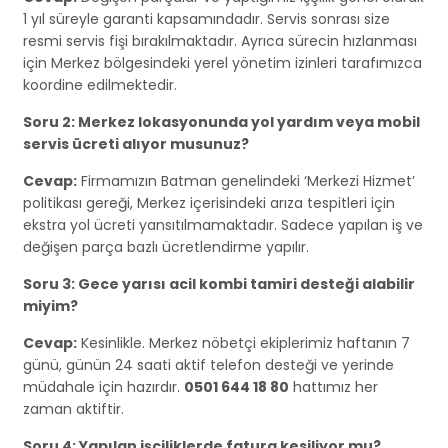
1 yıl süreyle garanti kapsamındadır. Servis sonrası size
resmi servis fişi bırakılmaktadır. Ayrıca sürecin hızlanması
için Merkez bölgesindeki yerel yönetim izinleri tarafımızca
koordine edilmektedir.
Soru 2: Merkez lokasyonunda yol yardım veya mobil
servis ücreti alıyor musunuz?
Cevap:
Firmamızın Batman genelindeki ‘Merkezi Hizmet’
politikası gereği, Merkez içerisindeki arıza tespitleri için
ekstra yol ücreti yansıtılmamaktadır. Sadece yapılan iş ve
değişen parça bazlı ücretlendirme yapılır.
Soru 3: Gece yarısı acil kombi tamiri desteği alabilir
miyim?
Cevap:
Kesinlikle. Merkez nöbetçi ekiplerimiz haftanın 7
günü, günün 24 saati aktif telefon desteği ve yerinde
müdahale için hazırdır.
0501 644 18 80
hattımız her
zaman aktiftir.
Soru 4: Yapılan işçiliklerde fatura kesiliyor mu?