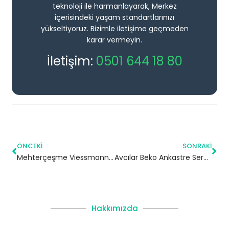
teknoloji ile harmanlayarak, Merkez
içerisindeki yaşam standartlarınızı
yükseltiyoruz. Bizimle iletişime geçmeden
karar vermeyin.
İletişim:
0501 644 18 80
ÖNCEKI
SONRAKI
Mehterçeşme Viessmann Kombi Servisi – Esenyurt Yetkili Servis
Avcılar Beko Ankastre Servisi
Hakkımızda