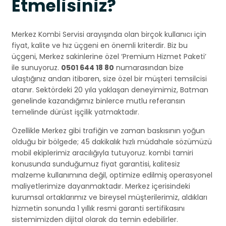
Etmelisiniz?
Merkez Kombi Servisi arayışında olan birçok kullanıcı için
fiyat, kalite ve hız üçgeni en önemli kriterdir. Biz bu
üçgeni, Merkez sakinlerine özel ‘Premium Hizmet Paketi’
ile sunuyoruz.
0501 644 18 80
numarasından bize
ulaştığınız andan itibaren, size özel bir müşteri temsilcisi
atanır. Sektördeki 20 yıla yaklaşan deneyimimiz, Batman
genelinde kazandığımız binlerce mutlu referansın
temelinde dürüst işçilik yatmaktadır.
Özellikle Merkez gibi trafiğin ve zaman baskısının yoğun
olduğu bir bölgede; 45 dakikalık hızlı müdahale sözümüzü
mobil ekiplerimiz aracılığıyla tutuyoruz. kombi tamiri
konusunda sunduğumuz fiyat garantisi, kalitesiz
malzeme kullanımına değil, optimize edilmiş operasyonel
maliyetlerimize dayanmaktadır. Merkez içerisindeki
kurumsal ortaklarımız ve bireysel müşterilerimiz, aldıkları
hizmetin sonunda 1 yıllık resmi garanti sertifikasını
sistemimizden dijital olarak da temin edebilirler.