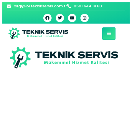
bilgi@24teknikservis.com.tr
0501 644 18 80
Merkez Kombi