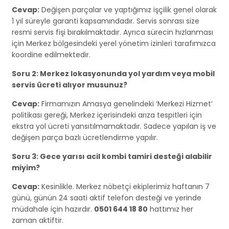
Cevap:
Değişen parçalar ve yaptığımız işçilik genel olarak
1 yıl süreyle garanti kapsamındadır. Servis sonrası size
resmi servis fişi bırakılmaktadır. Ayrıca sürecin hızlanması
için Merkez bölgesindeki yerel yönetim izinleri tarafımızca
koordine edilmektedir.
Soru 2: Merkez lokasyonunda yol yardım veya mobil
servis ücreti alıyor musunuz?
Cevap:
Firmamızın Amasya genelindeki ‘Merkezi Hizmet’
politikası gereği, Merkez içerisindeki arıza tespitleri için
ekstra yol ücreti yansıtılmamaktadır. Sadece yapılan iş ve
değişen parça bazlı ücretlendirme yapılır.
Soru 3: Gece yarısı acil kombi tamiri desteği alabilir
miyim?
Cevap:
Kesinlikle. Merkez nöbetçi ekiplerimiz haftanın 7
günü, günün 24 saati aktif telefon desteği ve yerinde
müdahale için hazırdır.
0501 644 18 80
hattımız her
zaman aktiftir.