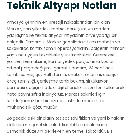
Teknik Altyapı Notları
Amasya şehrinin en prestijli noktalarından biri olan
Merkez, son yıllardaki kentsel dönüşüm ve modern
yapılaşma ile teknik altyapı ihtiyacının zirve yaptığı bir
bölgedir. Firmamız, Merkez genelindeki tüm mahalle ve
sokaklarda kombi tamiri operasyonlarını, bölgenin mimari
yapısına uygun tekniklerle yürütmektedir. Geleneksel
yöntemlerin aksine, kombi yedek parça, arıza kodları,
orijinal parça değişimi, garantili onarım, 24 saat acil
kombi servisi, gaz valfi tamiri, anakart onarımı, eşanjör
kireç temizliği, genleşme tankı bakımı, sirkülasyon
pompası değişimi odaklı dijital analiz sistemleri kullanarak
hata payını sıfıra indiriyoruz. Merkez sakinleri için
sunduğumuz her bir hizmet, aslında modern bir
mühendislik çözümüdür.
Bölgedeki eski binaların tesisat zayıflıkları ve yeni binaların
akıllı sistem gereksinimleri, kombi tamiri alanında
uzmanlık düzeyini belirleyen en temel faktördür. Biz,