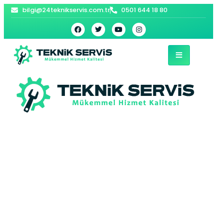
bilgi@24teknikservis.com.tr
0501 644 18 80
Merkez Kombi