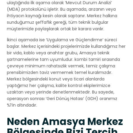
ulaştığında ilk aşama olarak ‘Mevcut Durum Analizi’
(MDA) protokolünü işletir. Bu aşamada, arızanın veya
ihtiyacın kaynağı kesin olarak saptanır. Merkez halkına
sunduğumuz şeffaflık gereği, tüm teknik bulgular
müşterimizle paylaşılarak ortak bir karara varılır.
İkinci aşamada ise ‘Uygulama ve Güçlendirme’ süreci
başlar. Merkez içerisindeki projelerimizde kullandığımız her
bir vida, kablo veya anahtar grubu, Amasya teknik
şartnamelerine tam uyumludur. kombi tamiri sırasında
çevreye minimum rahatsızlık vermek, temiz çalışma
prensibimizden taviz vermemek temel kuralımızdır.
Merkez bölgesindeki konut veya ticari alanlarda
yaptığımız her çalışma, kalite kontrol ekiplerimizce
uzaktan veya yerinde denetlenmektedir. Bu sayede,
operasyon sonrası ‘Geri Dönüş Hatası’ (GDH) oranımız
%1’in altındadır.
Neden Amasya Merkez
Bölgesinde Bizi Tercih