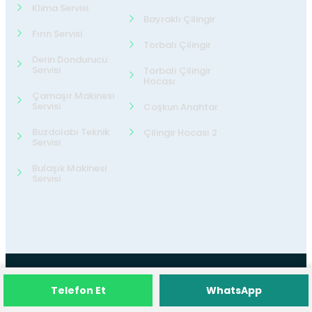
Klima Servisi
Bayraklı Çilingir
Fırın Servisi
Torbalı Çilingir
Derin Dondurucu
Servisi
Torbalı Çilingir
Hocası
Çamaşır Makinesi
Servisi
Coşkun Anahtar
Buzdolabı Teknik
Çilingir Hocası 2
Servisi
Bulaşık Makinesi
Servisi
©2026
24 Teknik Servis
Tüm Hakları
Telefon Et
WhatsApp
Saklıdır.