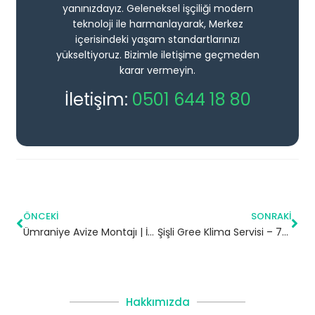
yanınızdayız. Geleneksel işçiliği modern
teknoloji ile harmanlayarak, Merkez
içerisindeki yaşam standartlarınızı
yükseltiyoruz. Bizimle iletişime geçmeden
karar vermeyin.
İletişim:
0501 644 18 80
ÖNCEKI
SONRAKI
Ümraniye Avize Montajı | İstanbul
Şişli Gree Klima Servisi – 7/24 Klima Tamiri – Klima Bakımı
Hakkımızda