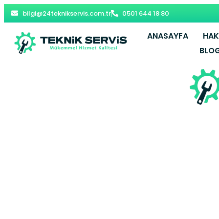
bilgi@24teknikservis.com.tr
0501 644 18 80
ANASAYFA
HAK
BLO
Merkez
Af