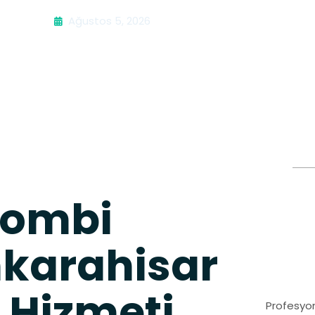
Ağustos 5, 2026
Kombi
nkarahisar
 Hizmeti
Profesyon