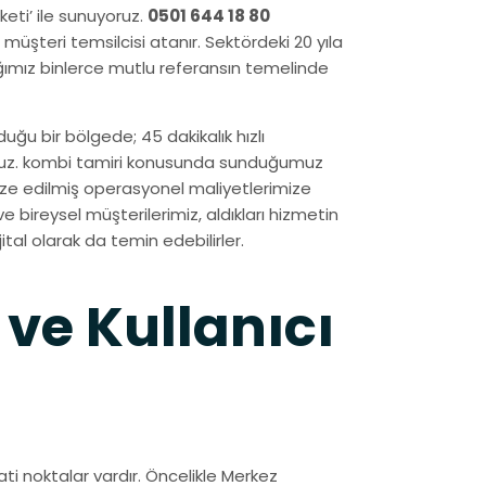
eti’ ile sunuyoruz.
0501 644 18 80
müşteri temsilcisi atanır. Sektördeki 20 yıla
ımız binlerce mutlu referansın temelinde
uğu bir bölgede; 45 dakikalık hızlı
oruz. kombi tamiri konusunda sunduğumuz
mize edilmiş operasyonel maliyetlerimize
 bireysel müşterilerimiz, aldıkları hizmetin
ital olarak da temin edebilirler.
 ve Kullanıcı
ti noktalar vardır. Öncelikle Merkez