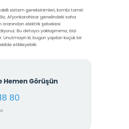
 akıllı sistem gereksinimleri, kombi tamiri
 Biz, Afyonkarahisar genelindeki saha
m oranından elektrik şebekesi
iyoruz. Bu detaycı yaklaşımımız, bizi
. Unutmayın ki; bugün yapılan küçük bir
ilde etkileyebilir.
le Hemen Görüşün
18 80
at