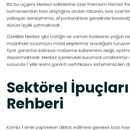
Biz bu üçgeni, Merkez sakinlerine özel ‘Premium Hizmet Pak
numarasından bize ulaştığınız andan itibaren, size özel bir 
yaklaşan deneyimimiz, Afyonkarahisar genelinde kazandığ
dürüst işçilik yatmaktadır.
Özellikle Merkez gibi trafiğin ve zaman baskısının yoğun old
müdahale sözümüzü mobil ekiplerimiz aracılığıyla tutuy
fiyat garantisi, kalitesiz malzeme kullanımına değil, opti
dayanmaktadır. Merkez içerisindeki kurumsal ortaklarımız ve
sonunda 1 yıllık resmi garanti sertifikasını sistemimizden dij
Sektörel İpuçları
Rehberi
Kombi Tamiri yaptırırken dikkat edilmesi gereken bazı haya