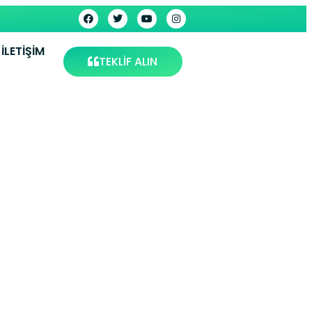
İLETIŞIM
TEKLİF ALIN
 |