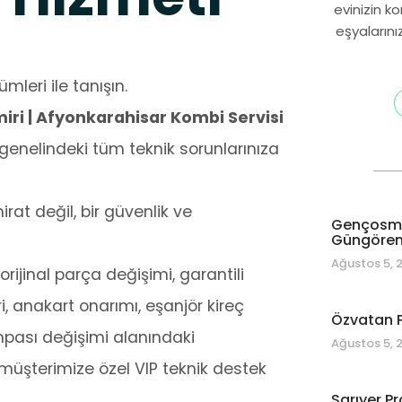
evinizin k
eşyalarını
mleri ile tanışın.
ri | Afyonkarahisar Kombi Servisi
enelindeki tüm teknik sorunlarınıza
at değil, bir güvenlik ve
Gençosman
Güngören 
Ağustos 5, 
rijinal parça değişimi, garantili
i, anakart onarımı, eşanjör kireç
Özvatan P
mpası değişimi alanındaki
Ağustos 5, 
 müşterimize özel VIP teknik destek
Sarıyer Pr