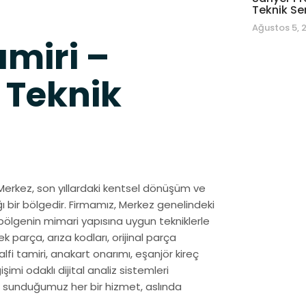
Teknik Se
Ağustos 5, 
miri –
 Teknik
n Merkez, son yıllardaki kentsel dönüşüm ve
ğı bir bölgedir. Firmamız, Merkez genelindeki
bölgenin mimari yapısına uygun tekniklerle
parça, arıza kodları, orijinal parça
alfi tamiri, anakart onarımı, eşanjör kireç
mi odaklı dijital analiz sistemleri
için sunduğumuz her bir hizmet, aslında