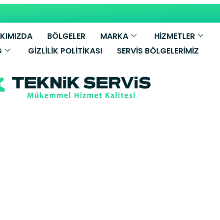
KIMIZDA
BÖLGELER
MARKA
HİZMETLER
G
GIZLILIK POLITIKASI
SERVIS BÖLGELERIMIZ
 Kombi Tamiri
yonkarahisar