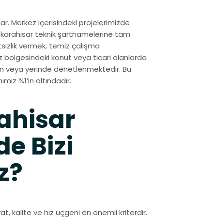
r. Merkez içerisindeki projelerimizde
onkarahisar teknik şartnamelerine tam
sızlık vermek, temiz çalışma
 bölgesindeki konut veya ticari alanlarda
tan veya yerinde denetlenmektedir. Bu
mız %1’in altındadır.
ahisar
e Bizi
z?
at, kalite ve hız üçgeni en önemli kriterdir.