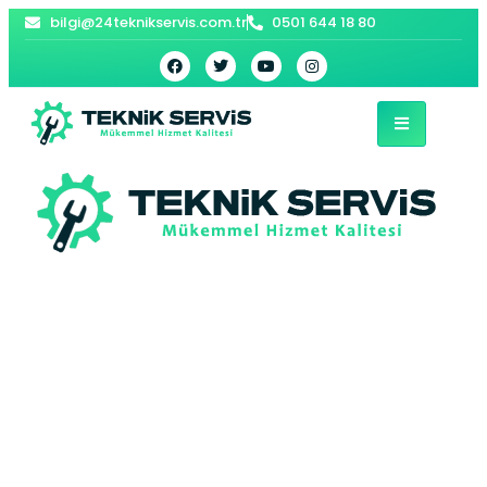
bilgi@24teknikservis.com.tr
0501 644 18 80
Merkez Kombi