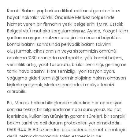
Kombi Bakımı yaptırırken dikkat edilmesi gereken bazı
hayati noktalar vardır. Öncelikle Merkez bölgesinde
hizmet veren bir firmanın yetki belgelerini (MYK, Ustalık
Belgesi vb.) mutlaka sorgulamalısınız. Ayrıca, Yozgat iklim
şartlarına uygun malzeme seçiminin önemi büyüktür.
kombi bakımı sonrasında periyodik bakım takvimi
oluşturmak, cihazlarınızın veya sisteminizin ömrünü
ortalama %30 oranında uzatacaktır. yıllık kombi bakımı,
verimlilik artışı, yakıt tasarrufu, brülör temizliği, genleşme
tankı hava basımı, filtre temizliği, iyonizasyon ayarı,
yoğuşma gideri temizliği terminolojisine hakim olmayan
kişilerle çalışmak, Merkez içerisindeki maliyetlerinizi
artırabilir.
Biz, Merkez halkını bilinçlendirmek adına her operasyon
sonrası teknik bir bilgilendirme notu sunuyoruz. Bu not
içerisinde, kullanılan ürünlerin garanti süreleri, bir sonraki
bakım tarihi ve acil durum protokolleri yer almaktadır.
0501 644 18 80 üzerinden bize sadece hizmet almak için
değil, teknik danışmanlık talep etmek için de