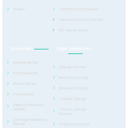
Galeri
Valiant Kombi Servisi
Viessman Kombi Servisi
24 Teknik Servis
Hizmetler
Diğer Sitelerimiz
Arçelik Servisi
Çilingir Hocası
Kombi Servisi
Bornova Çilingir
Klima Servisi
Bayraklı Çilingir
Fırın Servisi
Torbalı Çilingir
Derin Dondurucu
Servisi
Torbalı Çilingir
Hocası
Çamaşır Makinesi
Servisi
Coşkun Anahtar