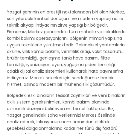
Yozgat şehrinin en prestijli noktalarından biri olan Merkez,
son yıllardaki kentsel dönüşüm ve modern yapılaşma ile
teknik altyapı ihtiyacının zirve yaptığı bir bölgedir.
Firmamız, Merkez genelindeki tüm mahalle ve sokaklarda
kombi bakımı operasyonlarını, bölgenin mimari yapısına
uygun tekniklerle yürütmektedir. Geleneksel yöntemlerin
aksine, yıllık kombi bakımı, verimlilik artışı, yakıt tasarrufu,
brülör temizliği, genleşme tankı hava basımı, filtre
temizliği, iyonizasyon ayarı, yoğuşma gideri temizliği
odaklı dijital analiz sistemleri kullanarak hata payını sıfıra
indiriyoruz. Merkez sakinleri için sunduğumuz her bir
hizmet, aslında modern bir mühendislik çözümüdür.
Bölgedeki eski binaların tesisat zayıflıkları ve yeni binaların
akıllı sistem gereksinimleri, kombi bakımı alanında
uzmanlık düzeyini belirleyen en temel faktördür. Biz,
Yozgat genelindeki saha verilerimizi Merkez özelinde
analiz ederek, lokasyonun nem oranından elektrik
şebekesi dalgalanmalarına kadar her türlü dış faktörü