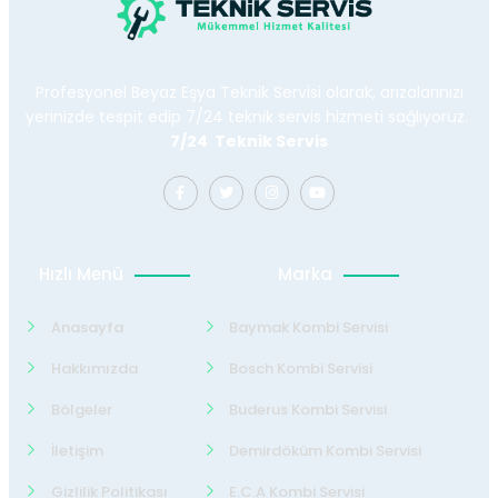
Profesyonel Beyaz Eşya Teknik Servisi olarak, arızalarınızı
yerinizde tespit edip 7/24 teknik servis hizmeti sağlıyoruz.
7/24 Teknik Servis
Hızlı Menü
Marka
Anasayfa
Baymak Kombi Servisi
Hakkımızda
Bosch Kombi Servisi
Bölgeler
Buderus Kombi Servisi
İletişim
Demirdöküm Kombi Servisi
Gizlilik Politikası
E.C.A Kombi Servisi