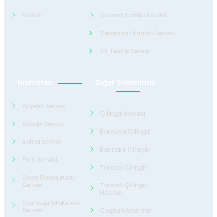
Galeri
Valiant Kombi Servisi
Viessman Kombi Servisi
24 Teknik Servis
Hizmetler
Diğer Sitelerimiz
Arçelik Servisi
Çilingir Hocası
Kombi Servisi
Bornova Çilingir
Klima Servisi
Bayraklı Çilingir
Fırın Servisi
Torbalı Çilingir
Derin Dondurucu
Servisi
Torbalı Çilingir
Hocası
Çamaşır Makinesi
Servisi
Coşkun Anahtar