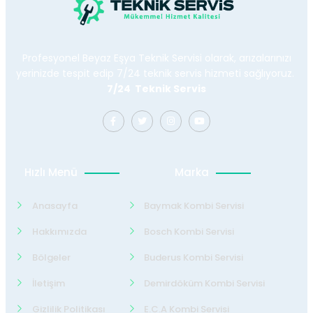
Profesyonel Beyaz Eşya Teknik Servisi olarak, arızalarınızı
yerinizde tespit edip 7/24 teknik servis hizmeti sağlıyoruz.
7/24 Teknik Servis
Hızlı Menü
Marka
Anasayfa
Baymak Kombi Servisi
Hakkımızda
Bosch Kombi Servisi
Bölgeler
Buderus Kombi Servisi
İletişim
Demirdöküm Kombi Servisi
Gizlilik Politikası
E.C.A Kombi Servisi