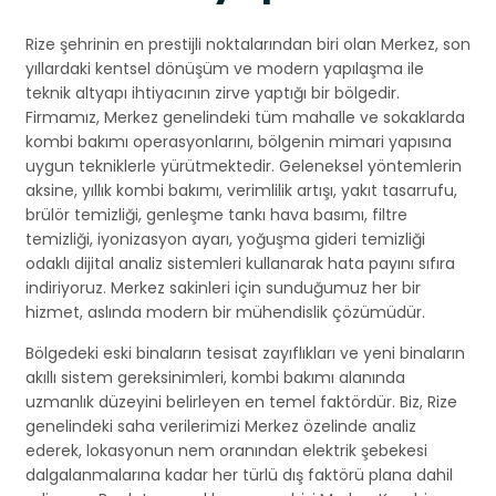
Rize şehrinin en prestijli noktalarından biri olan Merkez, son
yıllardaki kentsel dönüşüm ve modern yapılaşma ile
teknik altyapı ihtiyacının zirve yaptığı bir bölgedir.
Firmamız, Merkez genelindeki tüm mahalle ve sokaklarda
kombi bakımı operasyonlarını, bölgenin mimari yapısına
uygun tekniklerle yürütmektedir. Geleneksel yöntemlerin
aksine, yıllık kombi bakımı, verimlilik artışı, yakıt tasarrufu,
brülör temizliği, genleşme tankı hava basımı, filtre
temizliği, iyonizasyon ayarı, yoğuşma gideri temizliği
odaklı dijital analiz sistemleri kullanarak hata payını sıfıra
indiriyoruz. Merkez sakinleri için sunduğumuz her bir
hizmet, aslında modern bir mühendislik çözümüdür.
Bölgedeki eski binaların tesisat zayıflıkları ve yeni binaların
akıllı sistem gereksinimleri, kombi bakımı alanında
uzmanlık düzeyini belirleyen en temel faktördür. Biz, Rize
genelindeki saha verilerimizi Merkez özelinde analiz
ederek, lokasyonun nem oranından elektrik şebekesi
dalgalanmalarına kadar her türlü dış faktörü plana dahil