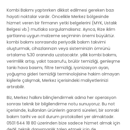
Kombi Bakımı yaptırırken dikkat edilmesi gereken bazı
hayati noktalar vardır. Öncelikle Merkez bölgesinde
hizmet veren bir firmanın yetki belgelerini (MYK, Ustalık
Belgesi vb.) mutlaka sorgulamalısınız. Ayrıca, Rize iklim
şartlarına uygun malzeme seçiminin önemi büyüktür.
kombi bakımı sonrasında periyodik bakım takvimi
oluşturmak, cihazlarınızın veya sisteminizin ömrünü
ortalama %30 oranında uzatacaktır. yıllık kombi bakımı,
verimlilik artışı, yakıt tasarrufu, brülör temizliği, genleşme
tankı hava basımı, filtre temizliği, iyonizasyon ayarı,
yoğuşma gideri temizliği terminolojisine hakim olmayan
kişilerle çalışmak, Merkez içerisindeki maliyetlerinizi
artırabilir.
Biz, Merkez halkını bilinçlendirmek adına her operasyon
sonrası teknik bir bilgilendirme notu sunuyoruz. Bu not
içerisinde, kullanılan ürünlerin garanti süreleri, bir sonraki
bakım tarihi ve acil durum protokolleri yer almaktadır.
0501 644 18 80 üzerinden bize sadece hizmet almak için
değil, teknik danışmanlık talep etmek için de