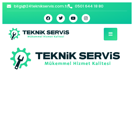
bilgi@24teknikservis.com.tr
0501 644 18 80
Merkez Kombi