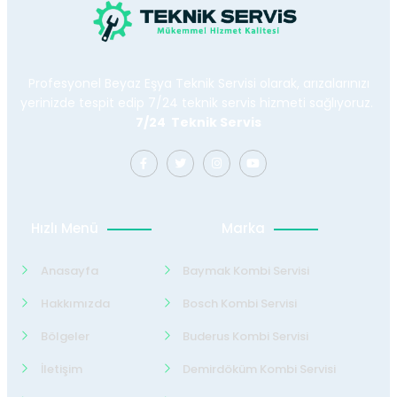
Profesyonel Beyaz Eşya Teknik Servisi olarak, arızalarınızı
yerinizde tespit edip 7/24 teknik servis hizmeti sağlıyoruz.
7/24 Teknik Servis
Hızlı Menü
Marka
Anasayfa
Baymak Kombi Servisi
Hakkımızda
Bosch Kombi Servisi
Bölgeler
Buderus Kombi Servisi
İletişim
Demirdöküm Kombi Servisi