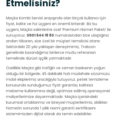
Etmelisiniz?
Maçka Kombi Servisi arayışında olan birçok kullanıcı için
fiyat, kalite ve hız üçgeni en önemli kriterdir. Biz bu
üçgeni, Maçka sakinlerine özel ‘Premium Hizmet Paketi’ ile
sunuyoruz.
0501 644 18 80
numarasından bize ulaştığınız
andan itibaren, size özel bir müşteri temsilcisi atanır.
Sektördeki 20 yıla yaklaşan deneyimimiz, Trabzon
genelinde kazandığımız binlerce mutlu referansın
temelinde dürüst işçilik yatmaktadır.
Özellikle Maçka gibi trafiğin ve zaman baskısının yoğun
olduğu bir bölgede; 45 dakikalık hızlı müdahale sözümüzü
mobil ekiplerimiz aracılığıyla tutuyoruz. petek temizleme
konusunda sunduğumuz fiyat garantisi, kalitesiz
malzeme kullanımına değil, optimize edilmiş operasyonel
maliyetlerimize dayanmaktadır. Maçka içerisindeki
kurumsal ortaklarımız ve bireysel müşterilerimiz, aldıkları
hizmetin sonunda 1 yıllık resmi garanti sertifikasını
sistemimizden dijital olarak da temin edebilirler.