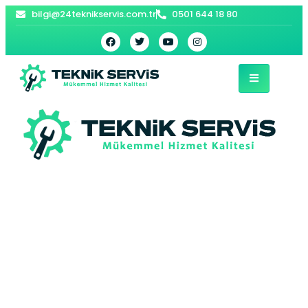
bilgi@24teknikservis.com.tr
0501 644 18 80
Maçka Petek
Temizleme |