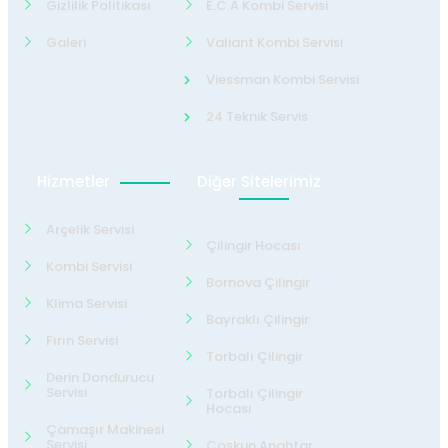
Gizlilik Politikası
E.C.A Kombi Servisi
Galeri
Valiant Kombi Servisi
Viessman Kombi Servisi
24 Teknik Servis
Hizmetler
Diğer Sitelerimiz
Arçelik Servisi
Çilingir Hocası
Kombi Servisi
Bornova Çilingir
Klima Servisi
Bayraklı Çilingir
Fırın Servisi
Torbalı Çilingir
Derin Dondurucu
Servisi
Torbalı Çilingir
Hocası
Çamaşır Makinesi
Servisi
Coşkun Anahtar