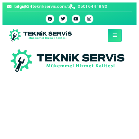
bilgi@24teknikservis.com.tr
0501 644 18 80
Maçka Kombi