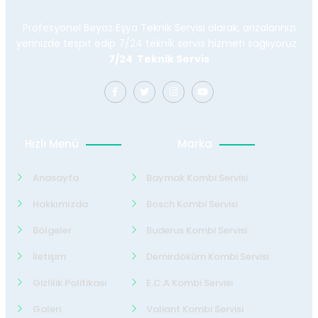
Profesyonel Beyaz Eşya Teknik Servisi olarak, arızalarınızı
yerinizde tespit edip 7/24 teknik servis hizmeti sağlıyoruz.
7/24 Teknik Servis
Hızlı Menü
Marka
Anasayfa
Baymak Kombi Servisi
Hakkımızda
Bosch Kombi Servisi
Bölgeler
Buderus Kombi Servisi
İletişim
Demirdöküm Kombi Servisi
Gizlilik Politikası
E.C.A Kombi Servisi
Galeri
Valiant Kombi Servisi