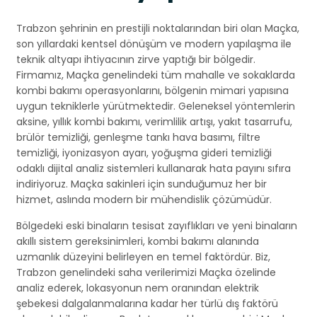
Trabzon şehrinin en prestijli noktalarından biri olan Maçka,
son yıllardaki kentsel dönüşüm ve modern yapılaşma ile
teknik altyapı ihtiyacının zirve yaptığı bir bölgedir.
Firmamız, Maçka genelindeki tüm mahalle ve sokaklarda
kombi bakımı operasyonlarını, bölgenin mimari yapısına
uygun tekniklerle yürütmektedir. Geleneksel yöntemlerin
aksine, yıllık kombi bakımı, verimlilik artışı, yakıt tasarrufu,
brülör temizliği, genleşme tankı hava basımı, filtre
temizliği, iyonizasyon ayarı, yoğuşma gideri temizliği
odaklı dijital analiz sistemleri kullanarak hata payını sıfıra
indiriyoruz. Maçka sakinleri için sunduğumuz her bir
hizmet, aslında modern bir mühendislik çözümüdür.
Bölgedeki eski binaların tesisat zayıflıkları ve yeni binaların
akıllı sistem gereksinimleri, kombi bakımı alanında
uzmanlık düzeyini belirleyen en temel faktördür. Biz,
Trabzon genelindeki saha verilerimizi Maçka özelinde
analiz ederek, lokasyonun nem oranından elektrik
şebekesi dalgalanmalarına kadar her türlü dış faktörü