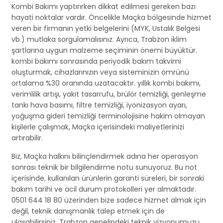
Kombi Bakımı yaptırırken dikkat edilmesi gereken bazı
hayati noktalar vardır. Öncelikle Maçka bölgesinde hizmet
veren bir firmanın yetki belgelerini (MYK, Ustalık Belgesi
vb.) mutlaka sorgulamalısınız. Ayrıca, Trabzon iklim
şartlarına uygun malzeme seçiminin önemi büyüktür.
kombi bakımı sonrasında periyodik bakım takvimi
oluşturmak, cihazlarınızın veya sisteminizin ömrünü
ortalama %30 oranında uzatacaktır. yıllık kombi bakımı,
verimlilik artışı, yakıt tasarrufu, brülör temizliği, genleşme
tankı hava basımı, filtre temizliği, iyonizasyon ayarı,
yoğuşma gideri temizliği terminolojisine hakim olmayan
kişilerle çalışmak, Maçka içerisindeki maliyetlerinizi
artırabilir.
Biz, Maçka halkını bilinçlendirmek adına her operasyon
sonrası teknik bir bilgilendirme notu sunuyoruz. Bu not
içerisinde, kullanılan ürünlerin garanti süreleri, bir sonraki
bakım tarihi ve acil durum protokolleri yer almaktadır.
0501 644 18 80 üzerinden bize sadece hizmet almak için
değil, teknik danışmanlık talep etmek için de
ulaşabilirsiniz. Trabzon genelindeki teknik vizyonumuzu