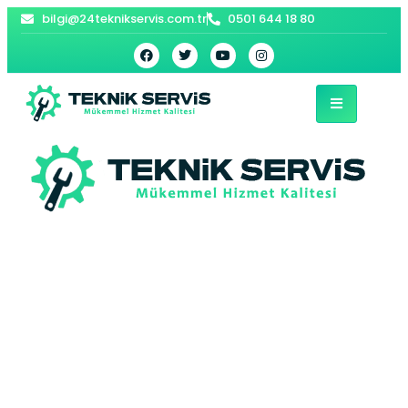
bilgi@24teknikservis.com.tr
0501 644 18 80
Kurucaşile Petek