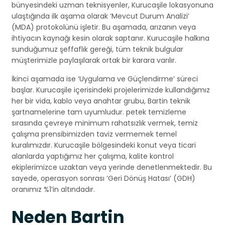
bünyesindeki uzman teknisyenler, Kurucaşile lokasyonuna
ulaştığında ilk aşama olarak ‘Mevcut Durum Analizi’
(MDA) protokolünü işletir. Bu aşamada, arızanın veya
ihtiyacın kaynağı kesin olarak saptanır. Kurucaşile halkına
sunduğumuz şeffaflık gereği, tüm teknik bulgular
müşterimizle paylaşılarak ortak bir karara varılır.
İkinci aşamada ise ‘Uygulama ve Güçlendirme’ süreci
başlar. Kurucaşile içerisindeki projelerimizde kullandığımız
her bir vida, kablo veya anahtar grubu, Bartin teknik
şartnamelerine tam uyumludur. petek temizleme
sırasında çevreye minimum rahatsızlık vermek, temiz
çalışma prensibimizden taviz vermemek temel
kuralımızdır. Kurucaşile bölgesindeki konut veya ticari
alanlarda yaptığımız her çalışma, kalite kontrol
ekiplerimizce uzaktan veya yerinde denetlenmektedir. Bu
sayede, operasyon sonrası ‘Geri Dönüş Hatası’ (GDH)
oranımız %1’in altındadır.
Neden Bartin