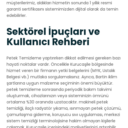
müşterilerimiz, aldıkları hizmetin sonunda 1 yıllık resmi
garanti sertifikasını sistemimizden dijital olarak da temin
edebilirler.
Sektörel İpuçları ve
Kullanıcı Rehberi
Petek Temizleme yaptırırken dikkat edilmesi gereken bazı
hayati noktalar vardır. Öncelikle Kurucaşile bölgesinde
hizmet veren bir firmanın yetki belgelerini (MYK, Ustalık
Belgesi vb.) mutlaka sorgulamalısınız. Ayrıca, Bartin iklim
şartlarına uygun malzeme seçiminin önemi büyüktür.
petek temizleme sonrasında periyodik bakım takvimi
oluşturmak, cihazlarınızın veya sisteminizin ömrünü
ortalama %30 oranında uzatacaktır. makineli petek
temizliği, ilaçlı radyatör yıkama, ısınmayan petek çözümü,
çamurlaşma giderme, koruyucu sıvı uygulaması, merkezi
sistem temizliği terminolojisine hakim olmayan kişilerle
çalışmak, Kurucaşile içerisindeki maliyetlerinizi artırabilir.