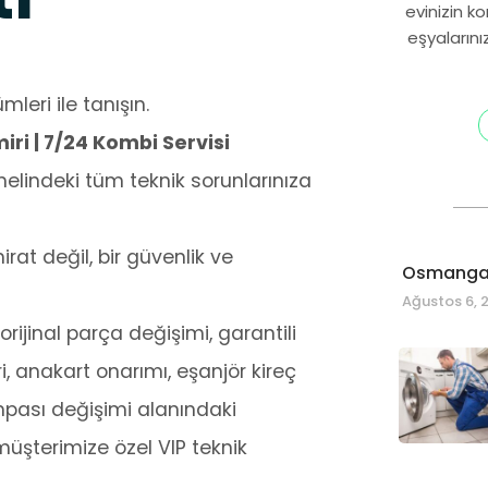
evinizin k
eşyalarını
leri ile tanışın.
ri | 7/24 Kombi Servisi
indeki tüm teknik sorunlarınıza
at değil, bir güvenlik ve
Osmangaz
Ağustos 6, 
rijinal parça değişimi, garantili
i, anakart onarımı, eşanjör kireç
mpası değişimi alanındaki
müşterimize özel VIP teknik