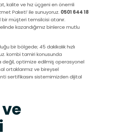
yat, kalite ve hız üçgeni en önemli
izmet Paketi’ ile sunuyoruz.
0501 644 18
bir müşteri temsilcisi atanır.
linde kazandığımız binlerce mutlu
uğu bir bölgede; 45 dakikalık hızlı
ruz. kombi tamiri konusunda
a değil, optimize edilmiş operasyonel
l ortaklarımız ve bireysel
nti sertifikasını sistemimizden dijital
 ve
i