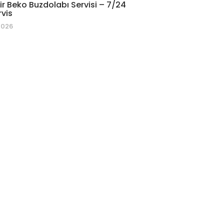
r Beko Buzdolabı Servisi – 7/24
rvis
2026