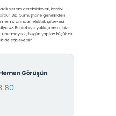
 akıllı sistem gereksinimleri, kombi
tördür. Biz, Gümüşhane genelindeki
un nem oranından elektrik şebekesi
iyoruz. Bu detaycı yaklaşımımız, bizi
 Unutmayın ki; bugün yapılan küçük bir
ilde etkileyebilir.
e Hemen Görüşün
8 80