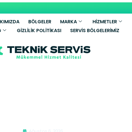
KIMIZDA
BÖLGELER
MARKA
HİZMETLER
G
GIZLILIK POLITIKASI
SERVIS BÖLGELERIMIZ
i Tamiri | Gü
Ağustos 6, 2026