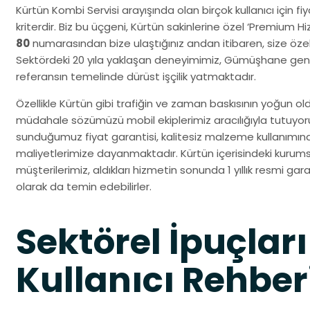
Kürtün Kombi Servisi arayışında olan birçok kullanıcı için fi
kriterdir. Biz bu üçgeni, Kürtün sakinlerine özel ‘Premium H
80
numarasından bize ulaştığınız andan itibaren, size özel 
Sektördeki 20 yıla yaklaşan deneyimimiz, Gümüşhane gene
referansın temelinde dürüst işçilik yatmaktadır.
Özellikle Kürtün gibi trafiğin ve zaman baskısının yoğun old
müdahale sözümüzü mobil ekiplerimiz aracılığıyla tutuyo
sunduğumuz fiyat garantisi, kalitesiz malzeme kullanımın
maliyetlerimize dayanmaktadır. Kürtün içerisindeki kurumsa
müşterilerimiz, aldıkları hizmetin sonunda 1 yıllık resmi gara
olarak da temin edebilirler.
Sektörel İpuçları
Kullanıcı Rehber