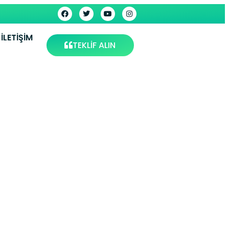
İLETIŞIM
TEKLİF ALIN
müşhane