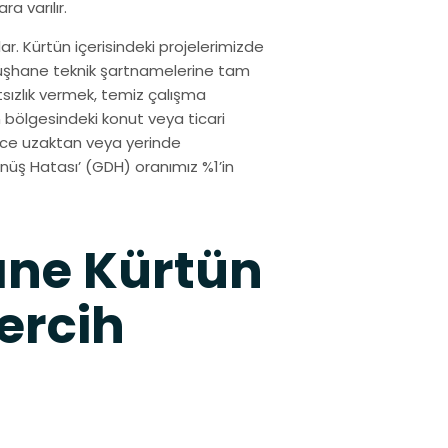
a varılır.
r. Kürtün içerisindeki projelerimizde
müşhane teknik şartnamelerine tam
sızlık vermek, temiz çalışma
 bölgesindeki konut veya ticari
izce uzaktan veya yerinde
üş Hatası’ (GDH) oranımız %1’in
ne Kürtün
ercih