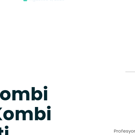
Kombi
 Kombi
ti
Profesyon