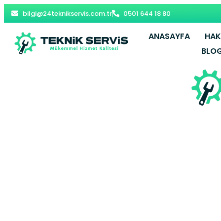
bilgi@24teknikservis.com.tr
0501 644 18 80
ANASAYFA
HAK
BLO
Kürtün Komb