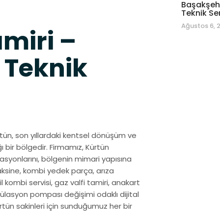
Başakşehi
Teknik Se
Ağustos 6, 
miri –
 Teknik
rtün, son yıllardaki kentsel dönüşüm ve
ı bir bölgedir. Firmamız, Kürtün
syonlarını, bölgenin mimari yapısına
aksine, kombi yedek parça, arıza
il kombi servisi, gaz valfi tamiri, anakart
külasyon pompası değişimi odaklı dijital
Kürtün sakinleri için sunduğumuz her bir