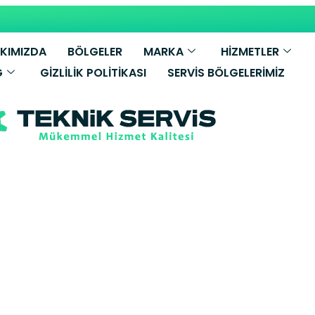
KIMIZDA
BÖLGELER
MARKA
HİZMETLER
G
GIZLILIK POLITIKASI
SERVIS BÖLGELERIMIZ
ece Bosch Buz
 7/24 Teknik Se