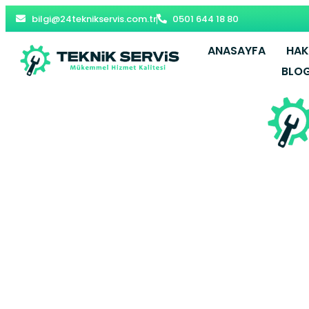
bilgi@24teknikservis.com.tr
0501 644 18 80
ANASAYFA
HAK
BLO
Küçükçekm
Servisi –