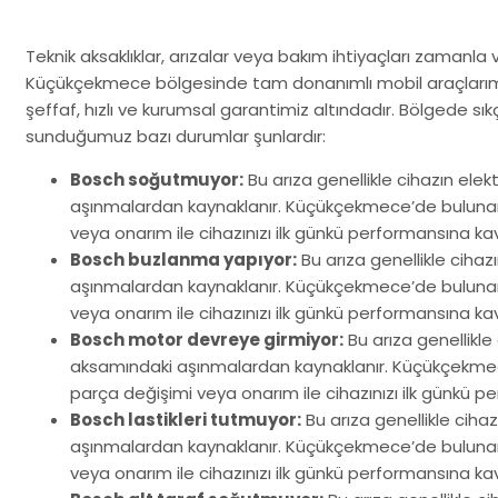
Teknik aksaklıklar, arızalar veya bakım ihtiyaçları zamanla
Küçükçekmece bölgesinde tam donanımlı mobil araçlarımız
şeffaf, hızlı ve kurumsal garantimiz altındadır. Bölgede sı
sunduğumuz bazı durumlar şunlardır:
Bosch soğutmuyor:
Bu arıza genellikle cihazın ele
aşınmalardan kaynaklanır. Küçükçekmece’de bulunan m
veya onarım ile cihazınızı ilk günkü performansına ka
Bosch buzlanma yapıyor:
Bu arıza genellikle ciha
aşınmalardan kaynaklanır. Küçükçekmece’de bulunan m
veya onarım ile cihazınızı ilk günkü performansına ka
Bosch motor devreye girmiyor:
Bu arıza genellikle
aksamındaki aşınmalardan kaynaklanır. Küçükçekmece’
parça değişimi veya onarım ile cihazınızı ilk günkü p
Bosch lastikleri tutmuyor:
Bu arıza genellikle cih
aşınmalardan kaynaklanır. Küçükçekmece’de bulunan m
veya onarım ile cihazınızı ilk günkü performansına ka