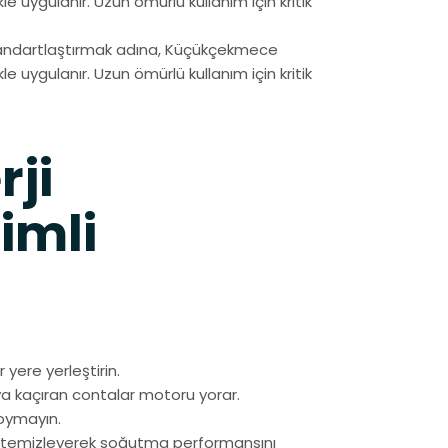
 uygulanır. Uzun ömürlü kullanım için kritik
tandartlaştırmak adına, Küçükçekmece
 uygulanır. Uzun ömürlü kullanım için kritik
rji
imli
r yere yerleştirin.
a kaçıran contalar motoru yorar.
koymayın.
ez temizleyerek soğutma performansını