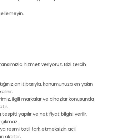
gellemeyin.
sımızla hizmet veriyoruz. Bizi tercih
ığınız an itibarıyla, konumunuza en yakın
lınır.
miz, ilgili markalar ve cihazlar konusunda
tir.
espiti yapılır ve net fiyat bilgisi verilir.
 çıkmaz.
 resmi tatil fark etmeksizin acil
 aktiftir.