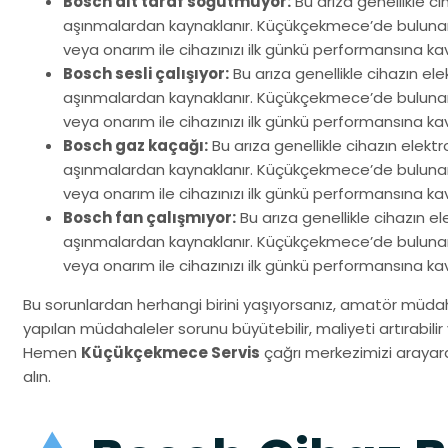
Bosch alt taraf soğutmuyor:
Bu arıza genellikle c
aşınmalardan kaynaklanır. Küçükçekmece’de bulunan m
veya onarım ile cihazınızı ilk günkü performansına ka
Bosch sesli çalışıyor:
Bu arıza genellikle cihazın e
aşınmalardan kaynaklanır. Küçükçekmece’de bulunan m
veya onarım ile cihazınızı ilk günkü performansına ka
Bosch gaz kaçağı:
Bu arıza genellikle cihazın elek
aşınmalardan kaynaklanır. Küçükçekmece’de bulunan m
veya onarım ile cihazınızı ilk günkü performansına ka
Bosch fan çalışmıyor:
Bu arıza genellikle cihazın 
aşınmalardan kaynaklanır. Küçükçekmece’de bulunan m
veya onarım ile cihazınızı ilk günkü performansına ka
Bu sorunlardan herhangi birini yaşıyorsanız, amatör müdahal
yapılan müdahaleler sorunu büyütebilir, maliyeti artırabilir v
Hemen
Küçükçekmece Servis
çağrı merkezimizi arayara
alın.