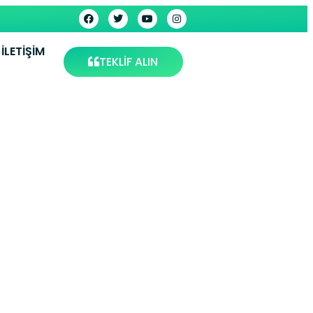
İLETIŞIM
TEKLİF ALIN
dolabı
rvis