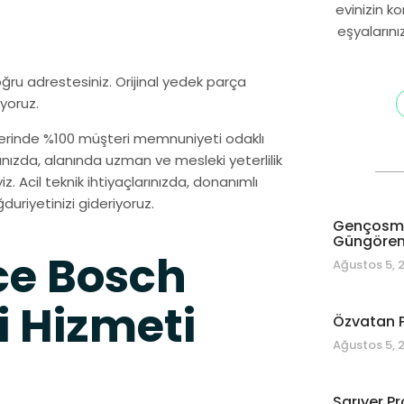
evinizin k
eşyalarını
ğru adrestesiniz. Orijinal yedek parça
yoruz.
erinde %100 müşteri memnuniyeti odaklı
ınızda, alanında uzman ve mesleki yeterlilik
. Acil teknik ihtiyaçlarınızda, donanımlı
duriyetinizi gideriyoruz.
Gençosman
Güngören 
e Bosch
Ağustos 5, 
i Hizmeti
Özvatan P
Ağustos 5, 
Sarıyer Pr