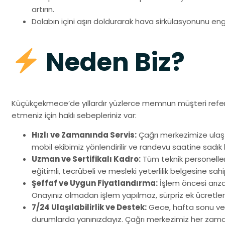
artırın.
Dolabın içini aşırı doldurarak hava sirkülasyonunu en
Neden Biz?
Küçükçekmece’de yıllardır yüzlerce memnun müşteri referan
etmeniz için haklı sebepleriniz var:
Hızlı ve Zamanında Servis:
Çağrı merkezimize ulaşt
mobil ekibimiz yönlendirilir ve randevu saatine sadık ka
Uzman ve Sertifikalı Kadro:
Tüm teknik personelleri
eğitimli, tecrübeli ve mesleki yeterlilik belgesine sahip
Şeffaf ve Uygun Fiyatlandırma:
İşlem öncesi arıza t
Onayınız olmadan işlem yapılmaz, sürpriz ek ücretler
7/24 Ulaşılabilirlik ve Destek:
Gece, hafta sonu veya
durumlarda yanınızdayız. Çağrı merkezimiz her zaman