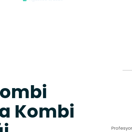
Kombi
la Kombi
ği
Profesyon