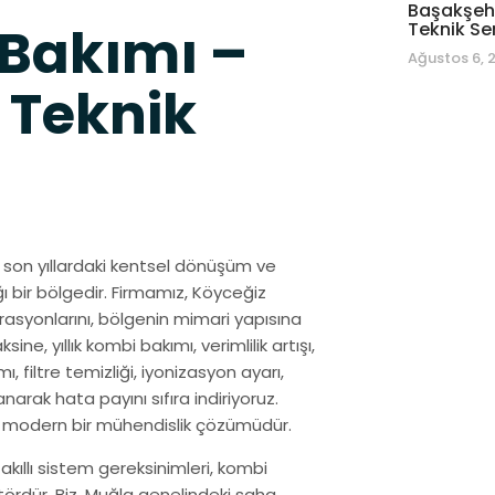
Başakşehi
Bakımı –
Teknik Se
Ağustos 6, 
 Teknik
z, son yıllardaki kentsel dönüşüm ve
ğı bir bölgedir. Firmamız, Köyceğiz
syonlarını, bölgenin mimari yapısına
e, yıllık kombi bakımı, verimlilik artışı,
, filtre temizliği, iyonizasyon ayarı,
anarak hata payını sıfıra indiriyoruz.
da modern bir mühendislik çözümüdür.
 akıllı sistem gereksinimleri, kombi
tördür. Biz, Muğla genelindeki saha