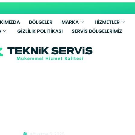
KIMIZDA
BÖLGELER
MARKA
HİZMETLER
G
GIZLILIK POLITIKASI
SERVIS BÖLGELERIMIZ
ombi Bakımı |
Ağustos 6, 2026