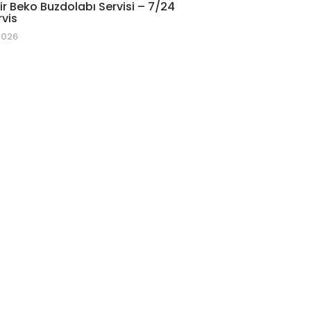
r Beko Buzdolabı Servisi – 7/24
rvis
2026