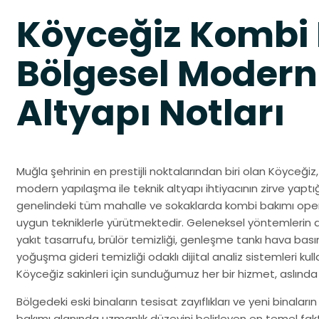
Köyceğiz Kombi 
Bölgesel Modern
Altyapı Notları
Muğla şehrinin en prestijli noktalarından biri olan Köyceği
modern yapılaşma ile teknik altyapı ihtiyacının zirve yaptı
genelindeki tüm mahalle ve sokaklarda kombi bakımı opera
uygun tekniklerle yürütmektedir. Geleneksel yöntemlerin aksin
yakıt tasarrufu, brülör temizliği, genleşme tankı hava basımı
yoğuşma gideri temizliği odaklı dijital analiz sistemleri kull
Köyceğiz sakinleri için sunduğumuz her bir hizmet, aslın
Bölgedeki eski binaların tesisat zayıflıkları ve yeni binaların
bakımı alanında uzmanlık düzeyini belirleyen en temel fak