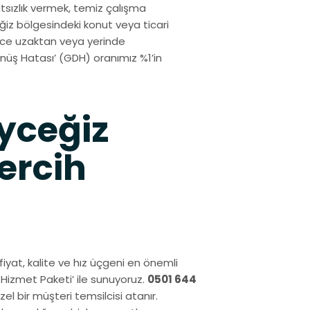
sızlık vermek, temiz çalışma
iz bölgesindeki konut veya ticari
izce uzaktan veya yerinde
üş Hatası’ (GDH) oranımız %1’in
yceğiz
ercih
fiyat, kalite ve hız üçgeni en önemli
m Hizmet Paketi’ ile sunuyoruz.
0501 644
l bir müşteri temsilcisi atanır.