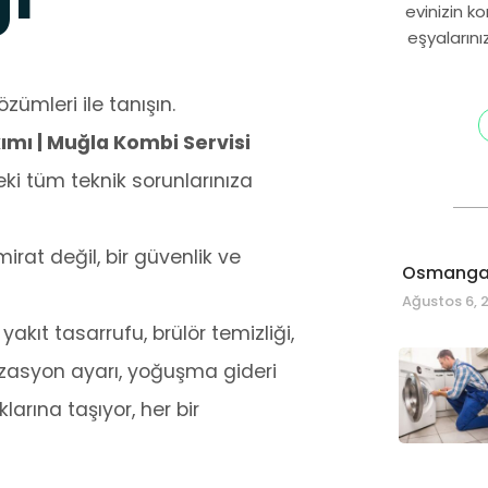
evinizin k
eşyalarını
zümleri ile tanışın.
mı | Muğla Kombi Servisi
i tüm teknik sorunlarınıza
at değil, bir güvenlik ve
Osmangaz
Ağustos 6, 
 yakıt tasarrufu, brülör temizliği,
nizasyon ayarı, yoğuşma gideri
arına taşıyor, her bir