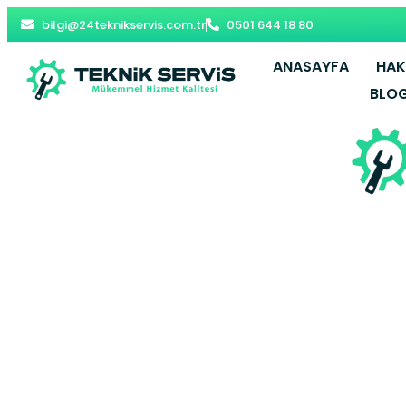
bilgi@24teknikservis.com.tr
0501 644 18 80
ANASAYFA
HAK
BLO
Köyceğiz K