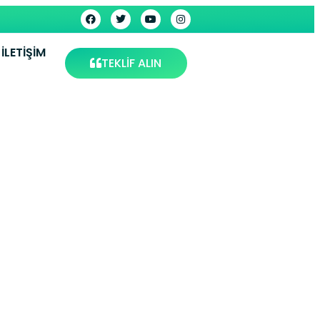
İLETIŞIM
TEKLİF ALIN
 Muğla