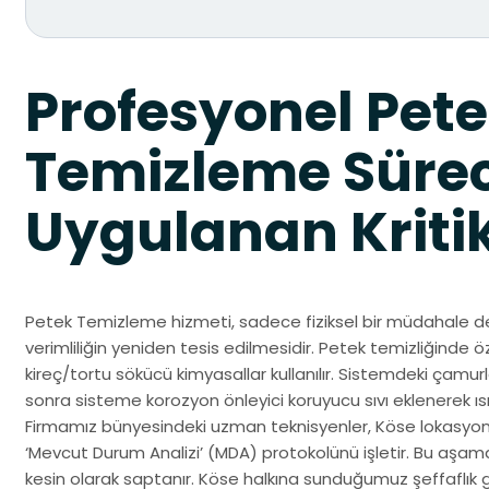
Profesyonel Pet
Temizleme Süre
Uygulanan Kriti
Petek Temizleme hizmeti, sadece fiziksel bir müdahale de
verimliliğin yeniden tesis edilmesidir. Petek temizliğinde 
kireç/tortu sökücü kimyasallar kullanılır. Sistemdeki çam
sonra sisteme korozyon önleyici koruyucu sıvı eklenerek ısı
Firmamız bünyesindeki uzman teknisyenler, Köse lokasyon
‘Mevcut Durum Analizi’ (MDA) protokolünü işletir. Bu aşama
kesin olarak saptanır. Köse halkına sunduğumuz şeffaflık g