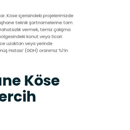
r. Köse içerisindeki projelerimizde
müşhane teknik şartnamelerine tam
ahatsızlık vermek, temiz çalışma
ölgesindeki konut veya ticari
izce uzaktan veya yerinde
üş Hatası’ (GDH) oranımız %1’in
ne Köse
ercih