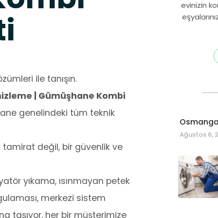
evinizin k
ti
eşyalarını
zümleri ile tanışın.
mizleme | Gümüşhane Kombi
ne genelindeki tüm teknik
Osmangaz
Ağustos 6, 
amirat değil, bir güvenlik ve
radyatör yıkama, ısınmayan petek
ulaması, merkezi sistem
na taşıyor, her bir müşterimize