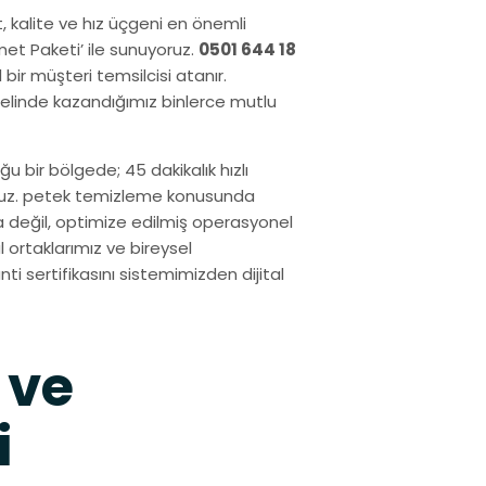
t, kalite ve hız üçgeni en önemli
met Paketi’ ile sunuyoruz.
0501 644 18
bir müşteri temsilcisi atanır.
linde kazandığımız binlerce mutlu
u bir bölgede; 45 dakikalık hızlı
oruz. petek temizleme konusunda
a değil, optimize edilmiş operasyonel
 ortaklarımız ve bireysel
nti sertifikasını sistemimizden dijital
 ve
i