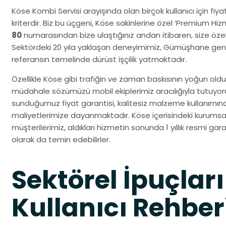
Köse Kombi Servisi arayışında olan birçok kullanıcı için fiya
kriterdir. Biz bu üçgeni, Köse sakinlerine özel ‘Premium Hiz
80
numarasından bize ulaştığınız andan itibaren, size özel 
Sektördeki 20 yıla yaklaşan deneyimimiz, Gümüşhane gene
referansın temelinde dürüst işçilik yatmaktadır.
Özellikle Köse gibi trafiğin ve zaman baskısının yoğun olduğ
müdahale sözümüzü mobil ekiplerimiz aracılığıyla tutuy
sunduğumuz fiyat garantisi, kalitesiz malzeme kullanımın
maliyetlerimize dayanmaktadır. Köse içerisindeki kurumsal
müşterilerimiz, aldıkları hizmetin sonunda 1 yıllık resmi gara
olarak da temin edebilirler.
Sektörel İpuçları
Kullanıcı Rehber