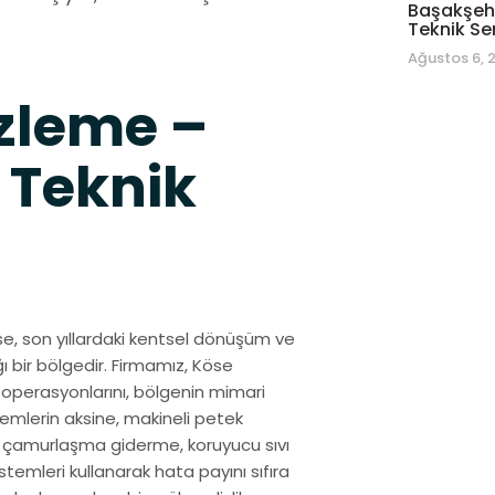
Başakşehi
Teknik Se
Ağustos 6, 
zleme –
 Teknik
se, son yıllardaki kentsel dönüşüm ve
ı bir bölgedir. Firmamız, Köse
operasyonlarını, bölgenin mimari
emlerin aksine, makineli petek
ü, çamurlaşma giderme, koruyucu sıvı
stemleri kullanarak hata payını sıfıra