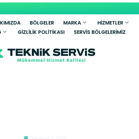
KIMIZDA
BÖLGELER
MARKA
HİZMETLER
G
GIZLILIK POLITIKASI
SERVIS BÖLGELERIMIZ
Temizleme | G
Ağustos 6, 2026