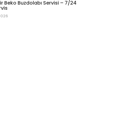
r Beko Buzdolabı Servisi – 7/24
rvis
2026