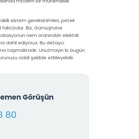
 aslında modern bir mühendislik
 akıllı sistem gereksinimleri, petek
l faktördür. Biz, Gümüşhane
, lokasyonun nem oranından elektrik
na dahil ediyoruz. Bu detaycı
uma taşımaktadır. Unutmayın ki; bugün
runuzu ciddi şekilde etkileyebilir.
 Hemen Görüşün
8 80