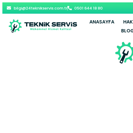
bilgi@24teknikservis.com.tr
0501 644 18 80
ANASAYFA
HAK
BLO
Köse Petek 