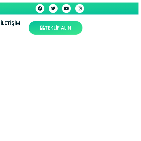
İLETIŞIM
TEKLİF ALIN
ümüşhane