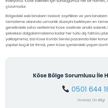
indiriyoruz. Köse sakinleri için sunduğumuz her bir hizmet,
çözümüdür.
Bölgedeki eski binaların tesisat zayıflıkları ve yeni binaların
temizleme alanında uzmanlık düzeyini belirleyen en teme
genelindeki saha verilerimizi Köse özelinde analiz ederek
şebekesi dalgalanmalarına kadar her türlü dış faktörü pla
yaklaşımımız, bizi Köse Kombi Servisi pazarında lider kon
yapılan küçük bir ihmal, yarın Köse içerisindeki yaşam konfo
Köse Bölge Sorumlusu İle
0501 644 1
Ücretsiz Ön Bilgi