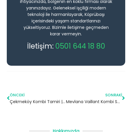
ihtiyacınızda, bölgenin en köklü firması olarak
yanınızdayız. Geleneksel işçiliği modern
teknoloji ile harmanlayarak, Köprübaşı
içerisindeki yaşam standartlarınızı
yükseltiyoruz. Bizimle iletişime geçmeden
karar vermeyin.
İletişim:
0501 644 18 80
ÖNCEKI
SONRAKI
Çekmeköy Kombi Tamiri | İstanbul
Mevlana Vaillant Kombi Servisi – Sancaktepe Yetkili Servis
Hakkımızda