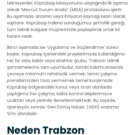
teknisyenler, Köprübaşı lokasyonuna ulaştığında ilk aşama
olarak ‘Mevcut Durum Analizi’ (MDA) protokolünü işletir.
Bu aşamada, arızanın veya ihtiyacın kaynağı kesin olarak
saptanır. Köprübaşı halkına sunduğumuz şeffaflık gereği,
tüm teknik bulgular müşterimizle paylaşılarak ortak bir
karara varılır.
İkinci aşamada ise ‘Uygulama ve Güçlendirme’ süreci
başlar. Köprübaşı içerisindeki projelerimizde kullandığımız
her bir vida, kablo veya anahtar grubu, Trabzon teknik
şartnamelerine tam uyumludur. kombi bakımı sırasında
çevreye minimum rahatsızlık vermek, temiz çalışma
prensibimizden taviz vermemek temel kuralımızdır.
Köprübaşı bölgesindeki konut veya ticari alanlarda
yaptığımız her çalışma, kalite kontrol ekiplerimizce
uzaktan veya yerinde denetlenmektedir. Bu sayede,
operasyon sonrası ‘Geri Dönüş Hatası’ (GDH) oranımız
%1’in altındadır.
Neden Trabzon