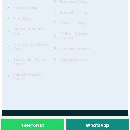
Bornova Çilingir
Klima Servisi
Bayraklı Çilingir
Fırın Servisi
Torbalı Çilingir
Derin Dondurucu
Servisi
Torbalı Çilingir
Hocası
Çamaşır Makinesi
Servisi
Coşkun Anahtar
Buzdolabı Teknik
Çilingir Hocası 2
Servisi
Bulaşık Makinesi
Servisi
©2026
24 Teknik Servis
Tüm Hakları
Telefon Et
WhatsApp
Saklıdır.