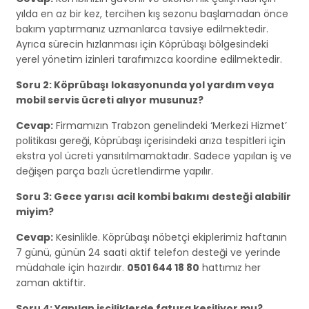
yılda en az bir kez, tercihen kış sezonu başlamadan önce
bakım yaptırmanız uzmanlarca tavsiye edilmektedir.
Ayrıca sürecin hızlanması için Köprübaşı bölgesindeki
yerel yönetim izinleri tarafımızca koordine edilmektedir.
Soru 2: Köprübaşı lokasyonunda yol yardım veya
mobil servis ücreti alıyor musunuz?
Cevap:
Firmamızın Trabzon genelindeki ‘Merkezi Hizmet’
politikası gereği, Köprübaşı içerisindeki arıza tespitleri için
ekstra yol ücreti yansıtılmamaktadır. Sadece yapılan iş ve
değişen parça bazlı ücretlendirme yapılır.
Soru 3: Gece yarısı acil kombi bakımı desteği alabilir
miyim?
Cevap:
Kesinlikle. Köprübaşı nöbetçi ekiplerimiz haftanın
7 günü, günün 24 saati aktif telefon desteği ve yerinde
müdahale için hazırdır.
0501 644 18 80
hattımız her
zaman aktiftir.
Soru 4: Yapılan işçiliklerde fatura kesiliyor mu?