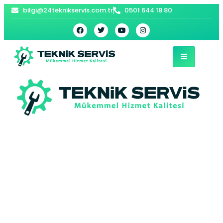
bilgi@24teknikservis.com.tr
0501 644 18 80
Köprübaşı Kombi