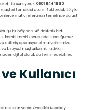
aketi’ ile sunuyoruz.
0501 644 18 80
müşteri temsilcisi atanır. Sektördeki 20 yıla
binlerce mutlu referansın temelinde dürüst
duğu bir bölgede; 45 dakikalık hızlı
oruz. kombi tamiri konusunda sunduğumuz
mize edilmiş operasyonel maliyetlerimize
e bireysel müşterilerimiz, aldıkları
mizden dijital olarak da temin edebilirler.
 ve Kullanıcı
ti noktalar vardır. Öncelikle Kocaköy