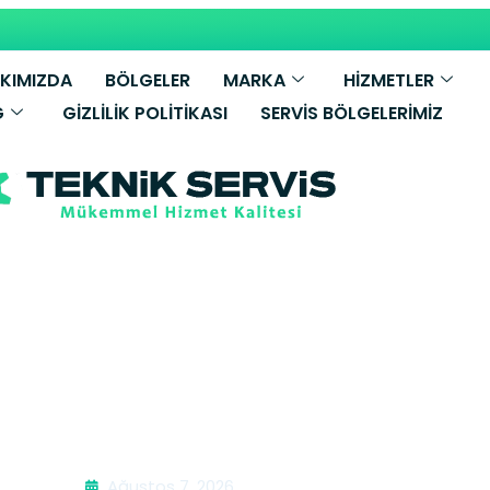
KIMIZDA
BÖLGELER
MARKA
HİZMETLER
G
GIZLILIK POLITIKASI
SERVIS BÖLGELERIMIZ
i Tamiri | Di
Ağustos 7, 2026