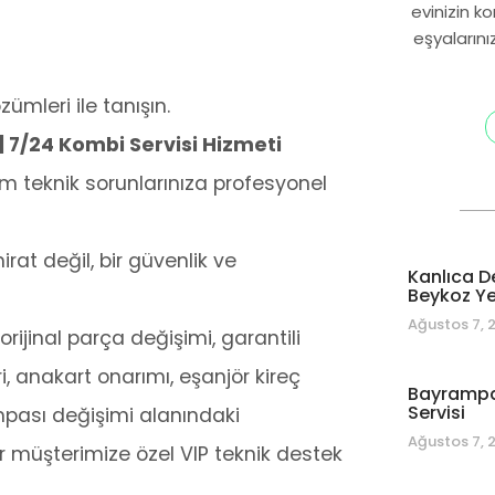
evinizin k
eşyalarını
ümleri ile tanışın.
 7/24 Kombi Servisi Hizmeti
m teknik sorunlarınıza profesyonel
at değil, bir güvenlik ve
Kanlıca D
Beykoz Yet
Ağustos 7, 
rijinal parça değişimi, garantili
i, anakart onarımı, eşanjör kireç
Bayrampa
Servisi
mpası değişimi alanındaki
Ağustos 7, 
r müşterimize özel VIP teknik destek