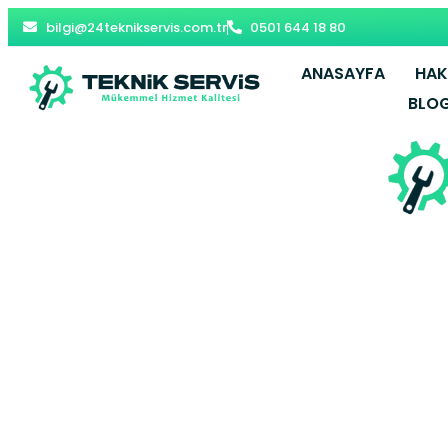
bilgi@24teknikservis.com.tr
0501 644 18 80
ANASAYFA
HAK
BLO
Kocaköy Komb