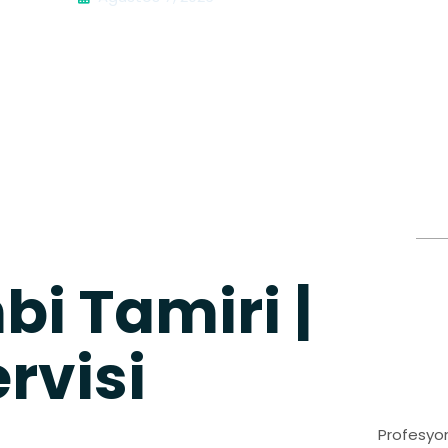
i Tamiri |
rvisi
Profesyon