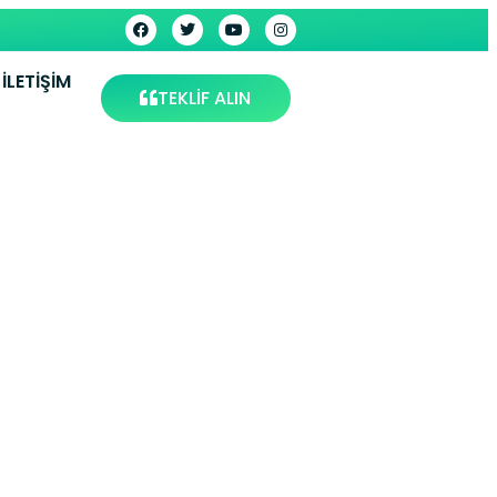
İLETIŞIM
TEKLİF ALIN
yarbakır