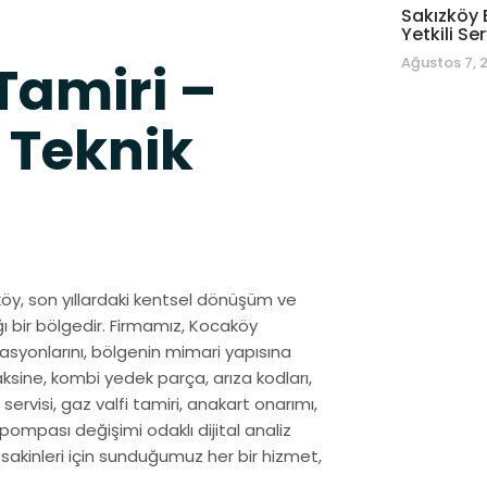
Sakızköy 
Yetkili Ser
Ağustos 7, 
Tamiri –
 Teknik
aköy, son yıllardaki kentsel dönüşüm ve
ğı bir bölgedir. Firmamız, Kocaköy
syonlarını, bölgenin mimari yapısına
ksine, kombi yedek parça, arıza kodları,
servisi, gaz valfi tamiri, anakart onarımı,
pompası değişimi odaklı dijital analiz
y sakinleri için sunduğumuz her bir hizmet,