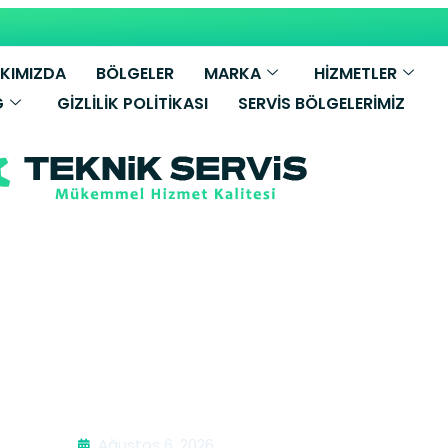
KIMIZDA
BÖLGELER
MARKA
HİZMETLER
G
GIZLILIK POLITIKASI
SERVIS BÖLGELERIMIZ
 Beyaz Eşya Se
Ağustos 6, 2026