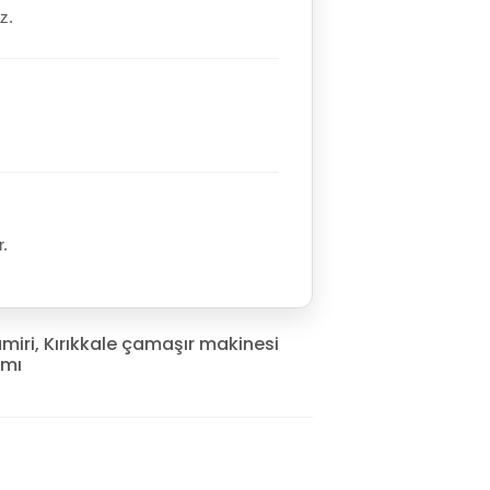
z.
r.
amiri
,
Kırıkkale çamaşır makinesi
ımı