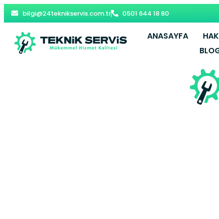
bilgi@24teknikservis.com.tr
0501 644 18 80
ANASAYFA
HAK
BLO
Kırıkkale