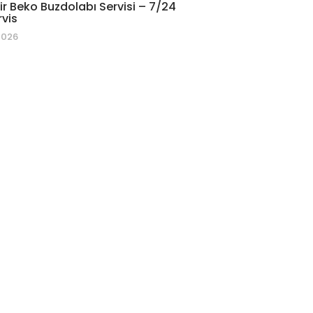
r Beko Buzdolabı Servisi – 7/24
rvis
2026