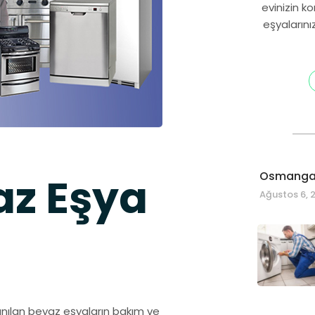
evinizin k
eşyalarını
Osmangaz
az Eşya
Ağustos 6, 
lanılan beyaz eşyaların bakım ve