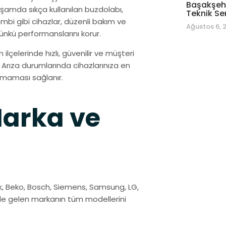
Başakşehi
amda sıkça kullanılan buzdolabı,
Teknik Se
mbi gibi cihazlar, düzenli bakım ve
Ağustos 6, 
ünkü performanslarını korur.
ilçelerinde hızlı, güvenilir ve müşteri
rıza durumlarında cihazlarınıza en
maması sağlanır.
Marka ve
k, Beko, Bosch, Siemens, Samsung, LG,
nde gelen markanın tüm modellerini