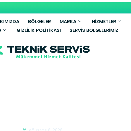
KIMIZDA
BÖLGELER
MARKA
HİZMETLER
G
GIZLILIK POLITIKASI
SERVIS BÖLGELERIMIZ
mbi Tamiri | B
Ağustos 6, 2026