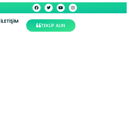
İLETIŞIM
TEKLİF ALIN
ursa