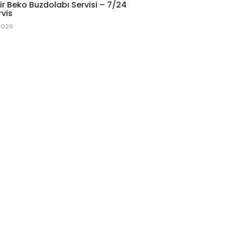
r Beko Buzdolabı Servisi – 7/24
rvis
2026