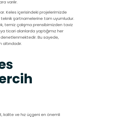
a varılır.
. Keles içerisindeki projelerimizde
sa teknik şartnamelerine tam uyumludur.
k, temiz çalışma prensibimizden taviz
a ticari alanlarda yaptığımız her
de denetlenmektedir. Bu sayede,
 altındadır.
es
ercih
at, kalite ve hız üçgeni en önemli