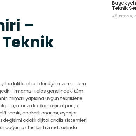
Başakşehi
Teknik Se
Ağustos 6, 
iri –
 Teknik
son yıllardaki kentsel dönüşüm ve modern
ölgedir. Firmamız, Keles genelindeki tüm
nin mimari yapısına uygun tekniklerle
parça, arıza kodları, orijinal parça
alfi tamiri, anakart onarımı, eşanjör
değişimi odaklı dijital analiz sistemleri
in sunduğumuz her bir hizmet, aslında