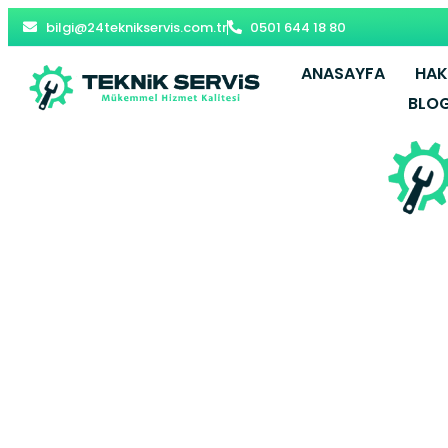
bilgi@24teknikservis.com.tr
0501 644 18 80
ANASAYFA
HAK
BLO
Keles Ko