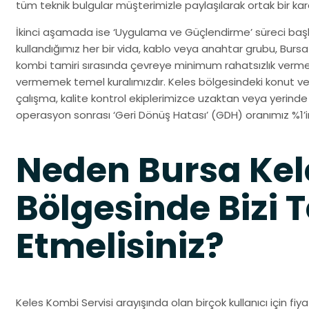
tüm teknik bulgular müşterimizle paylaşılarak ortak bir karar
İkinci aşamada ise ‘Uygulama ve Güçlendirme’ süreci başlar
kullandığımız her bir vida, kablo veya anahtar grubu, Bur
kombi tamiri sırasında çevreye minimum rahatsızlık verme
vermemek temel kuralımızdır. Keles bölgesindeki konut vey
çalışma, kalite kontrol ekiplerimizce uzaktan veya yerin
operasyon sonrası ‘Geri Dönüş Hatası’ (GDH) oranımız %1’in
Neden Bursa Kel
Bölgesinde Bizi T
Etmelisiniz?
Keles Kombi Servisi arayışında olan birçok kullanıcı için fiy