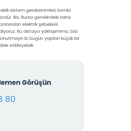
 akıllı sistem gereksinimleri, kombi
ördür. Biz, Bursa genelindeki saha
 oranından elektrik şebekesi
iyoruz. Bu detaycı yaklaşımımız, bizi
Unutmayın ki; bugün yapılan küçük bir
de etkileyebilir.
 Hemen Görüşün
8 80