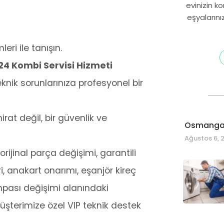
evinizin k
eşyalarını
eri ile tanışın.
/24 Kombi Servisi Hizmeti
nik sorunlarınıza profesyonel bir
at değil, bir güvenlik ve
Osmangaz
Ağustos 6, 
rijinal parça değişimi, garantili
i, anakart onarımı, eşanjör kireç
mpası değişimi alanındaki
müşterimize özel VIP teknik destek