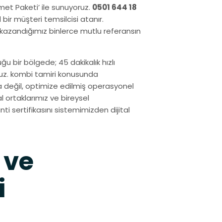
zmet Paketi’ ile sunuyoruz.
0501 644 18
bir müşteri temsilcisi atanır.
 kazandığımız binlerce mutlu referansın
ğu bir bölgede; 45 dakikalık hızlı
ruz. kombi tamiri konusunda
a değil, optimize edilmiş operasyonel
 ortaklarımız ve bireysel
nti sertifikasını sistemimizden dijital
 ve
i