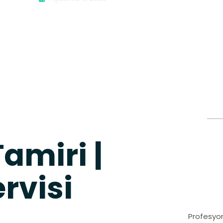
amiri |
rvisi
Profesyon