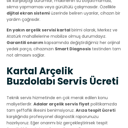
sık karşılaştığı durumlar; makinenin su boşaltmaması,
sıkma yapmaması veya gürültülü çalışmasıdır. Özellikle
dijital ekran sistemi
üzerinde beliren uyarılar, cihazın bir
yardım çağrısıdır.
En yakın arçelik servisi kartal
birimi olarak, Merkez ve
Atatürk mahallelerine mobilize olmuş durumdayız.
Garantili onarım
kapsamında değiştirdiğimiz her orijinal
yedek parça, cihazınızın
Smart Diagnosis
testinden tam
not almasını sağlar.
Kartal Arçelik
Buzdolabı Servis Ücreti
Teknik servis hizmetinde en çok merak edilen konu
maliyetlerdir.
Adalar arçelik servis fiyat
politikamızda
tam şeffaflık ilkesini benimsiyoruz.
Arıza tespit ücreti
karşılığında profesyonel diagnostik raporunuzu
hazırlıyoruz. Eğer onarımı biz gerçekleştirirsek tespit