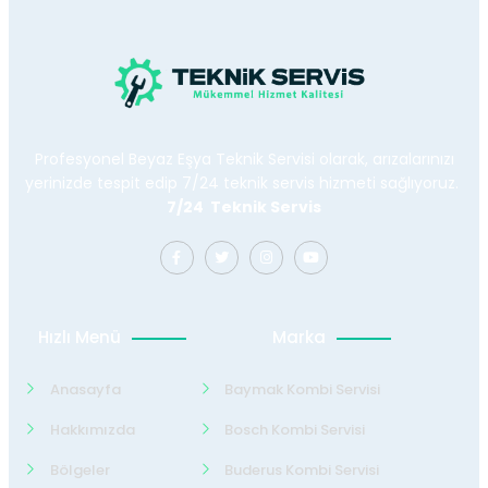
Profesyonel Beyaz Eşya Teknik Servisi olarak, arızalarınızı
yerinizde tespit edip 7/24 teknik servis hizmeti sağlıyoruz.
7/24 Teknik Servis
Hızlı Menü
Marka
Anasayfa
Baymak Kombi Servisi
Hakkımızda
Bosch Kombi Servisi
Bölgeler
Buderus Kombi Servisi