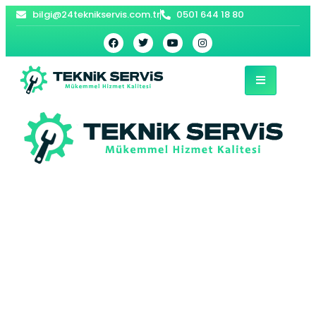
bilgi@24teknikservis.com.tr
0501 644 18 80
Kartal Arçelik