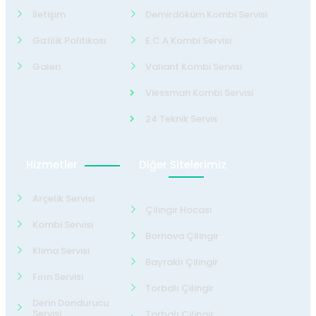
İletişim
Demirdöküm Kombi Servisi
Gizlilik Politikası
E.C.A Kombi Servisi
Galeri
Valiant Kombi Servisi
Viessman Kombi Servisi
24 Teknik Servis
Hizmetler
Diğer Sitelerimiz
Arçelik Servisi
Çilingir Hocası
Kombi Servisi
Bornova Çilingir
Klima Servisi
Bayraklı Çilingir
Fırın Servisi
Torbalı Çilingir
Derin Dondurucu
Servisi
Torbalı Çilingir