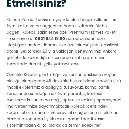
Etmelisiniz?
Kalecik Kombi Servisi arayışında olan birçok kullanıcı için
fiyat, kalite ve hız üçgeni en önemli kriterdir. Biz bu
üçgeni, Kalecik sakinlerine özel ‘Premium Hizmet Paketi’
ile sunuyoruz.
0501 644 18 80
numarasından bize
ulaştığınız andan itibaren, size özel bir müşteri temsilcisi
atanır. Sektördeki 20 yıla yaklaşan deneyimimiz, Ankara
genelinde kazandığımız binlerce mutlu referansın
temelinde dürüst işçilik yatmaktadır.
Özellikle Kalecik gibi trafiğin ve zaman baskısının yoğun
olduğu bir bölgede; 45 dakikalık hızlı müdahale sözümüzü
mobil ekiplerimiz aracılığıyla tutuyoruz. kombi tamiri
konusunda sunduğumuz fiyat garantisi, kalitesiz
malzeme kullanımına değil, optimize edilmiş operasyonel
maliyetlerimize dayanmaktadır. Kalecik içerisindeki
kurumsal ortaklarımız ve bireysel müşterilerimiz, aldıkları
hizmetin sonunda 1 yıllık resmi garanti sertifikasını
sistemimizden dijital olarak da temin edebilirler.