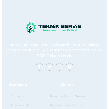
Profesyonel Beyaz Eşya Teknik Servisi olarak, arızalarınızı
yerinizde tespit edip 7/24 teknik servis hizmeti sağlıyoruz.
7/24 Teknik Servis
Hızlı Menü
Marka
Anasayfa
Baymak Kombi Servisi
Hakkımızda
Bosch Kombi Servisi