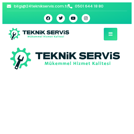
bilgi@24teknikservis.com.tr
0501 644 18 80
Kalecik Kombi