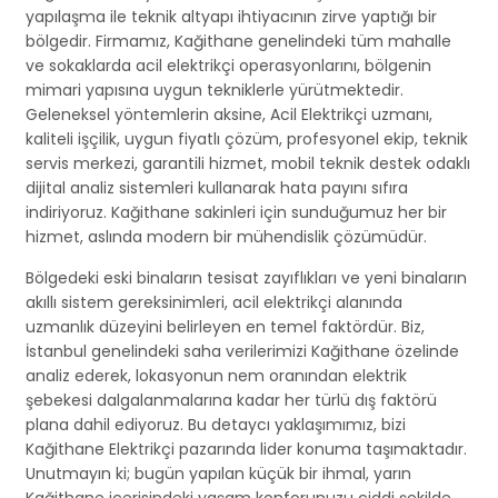
yapılaşma ile teknik altyapı ihtiyacının zirve yaptığı bir
bölgedir. Firmamız, Kağithane genelindeki tüm mahalle
ve sokaklarda acil elektrikçi operasyonlarını, bölgenin
mimari yapısına uygun tekniklerle yürütmektedir.
Geleneksel yöntemlerin aksine, Acil Elektrikçi uzmanı,
kaliteli işçilik, uygun fiyatlı çözüm, profesyonel ekip, teknik
servis merkezi, garantili hizmet, mobil teknik destek odaklı
dijital analiz sistemleri kullanarak hata payını sıfıra
indiriyoruz. Kağithane sakinleri için sunduğumuz her bir
hizmet, aslında modern bir mühendislik çözümüdür.
Bölgedeki eski binaların tesisat zayıflıkları ve yeni binaların
akıllı sistem gereksinimleri, acil elektrikçi alanında
uzmanlık düzeyini belirleyen en temel faktördür. Biz,
İstanbul genelindeki saha verilerimizi Kağithane özelinde
analiz ederek, lokasyonun nem oranından elektrik
şebekesi dalgalanmalarına kadar her türlü dış faktörü
plana dahil ediyoruz. Bu detaycı yaklaşımımız, bizi
Kağithane Elektrikçi pazarında lider konuma taşımaktadır.
Unutmayın ki; bugün yapılan küçük bir ihmal, yarın