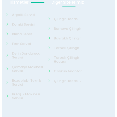
Hizmetler
Diğer Sitelerimiz
Arçelik Servisi
Çilingir Hocası
Kombi Servisi
Bornova Çilingir
Klima Servisi
Bayraklı Çilingir
Fırın Servisi
Torbalı Çilingir
Derin Dondurucu
Servisi
Torbalı Çilingir
Hocası
Çamaşır Makinesi
Servisi
Coşkun Anahtar
Buzdolabı Teknik
Çilingir Hocası 2
Servisi
Bulaşık Makinesi
Servisi