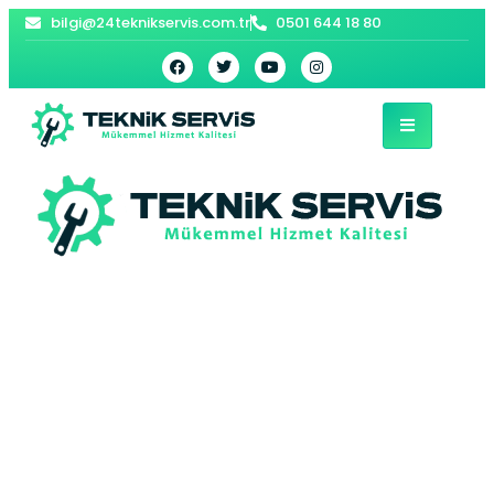
bilgi@24teknikservis.com.tr
0501 644 18 80
Kağithane Acil