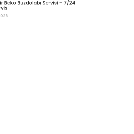
r Beko Buzdolabı Servisi – 7/24
rvis
2026