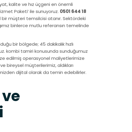
iyat, kalite ve hız üçgeni en önemli
Hizmet Paketi’ ile sunuyoruz.
0501 644 18
bir müşteri temsilcisi atanır. Sektördeki
ğımız binlerce mutlu referansın temelinde
duğu bir bölgede; 45 dakikalık hızlı
oruz. kombi tamiri konusunda sunduğumuz
mize edilmiş operasyonel maliyetlerimize
e bireysel müşterilerimiz, aldıkları
mizden dijital olarak da temin edebilirler.
 ve
i