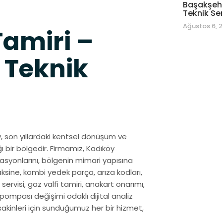
Başakşehi
Teknik Se
Ağustos 6, 
amiri –
 Teknik
öy, son yıllardaki kentsel dönüşüm ve
ı bir bölgedir. Firmamız, Kadıköy
syonlarını, bölgenin mimari yapısına
ksine, kombi yedek parça, arıza kodları,
servisi, gaz valfi tamiri, anakart onarımı,
pompası değişimi odaklı dijital analiz
 sakinleri için sunduğumuz her bir hizmet,