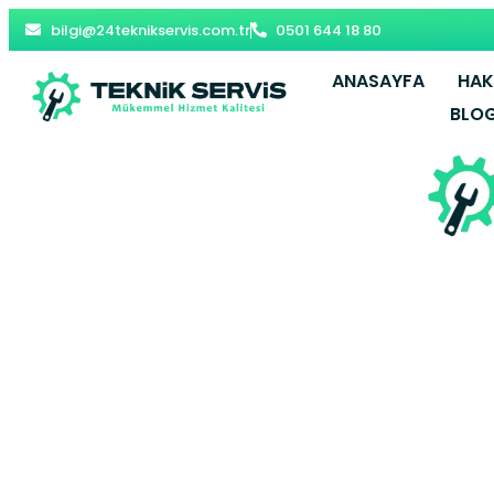
bilgi@24teknikservis.com.tr
0501 644 18 80
ANASAYFA
HAK
BLO
Kadıköy Ko