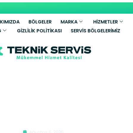
KIMIZDA
BÖLGELER
MARKA
HİZMETLER
G
GIZLILIK POLITIKASI
SERVIS BÖLGELERIMIZ
mbi Tamiri | İ
Ağustos 6, 2026