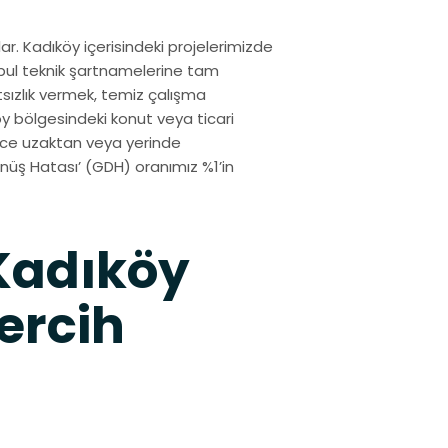
r. Kadıköy içerisindeki projelerimizde
nbul teknik şartnamelerine tam
sızlık vermek, temiz çalışma
y bölgesindeki konut veya ticari
izce uzaktan veya yerinde
üş Hatası’ (GDH) oranımız %1’in
Kadıköy
ercih