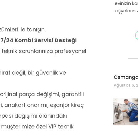
evinizin k
eşyalarını
ümleri ile tanışın.
 7/24 Kombi Servisi Desteği
teknik sorunlarınıza profesyonel
at değil, bir güvenlik ve
Osmangaz
Ağustos 6, 
rijinal parça değişimi, garantili
i, anakart onarımı, eşanjör kireç
mpası değişimi alanındaki
r müşterimize özel VIP teknik