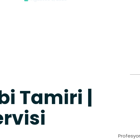
i Tamiri |
rvisi
Profesyon