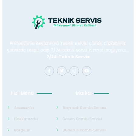
Profesyonel Beyaz Eşya Teknik Servisi olarak, arızalarınızı
yerinizde tespit edip 7/24 teknik servis hizmeti sağlıyoruz.
7/24 Teknik Servis
Hızlı Menü
Marka
Anasayfa
Baymak Kombi Servisi
Hakkımızda
Bosch Kombi Servisi
Bölgeler
Buderus Kombi Servisi