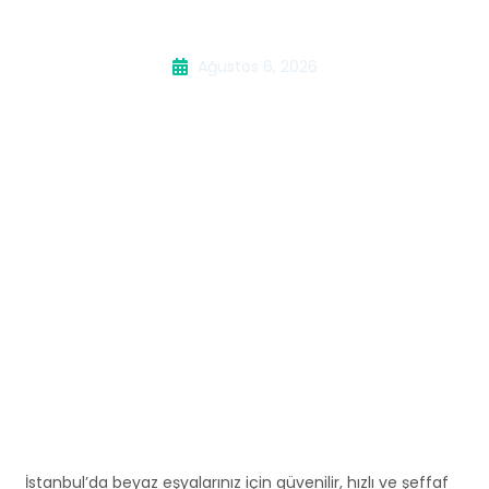
Servisi
Ağustos 6, 2026
İstanbul’da beyaz eşyalarınız için güvenilir, hızlı ve şeffaf