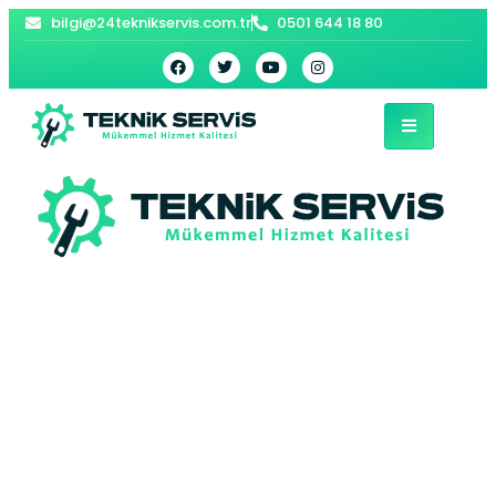
bilgi@24teknikservis.com.tr
0501 644 18 80
İstanbul Beyaz Eşya