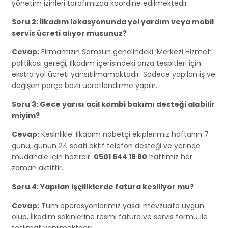
yönetim izinleri tarafımızca koordine edilmektedir.
Soru 2: İlkadım lokasyonunda yol yardım veya mobil
servis ücreti alıyor musunuz?
Cevap:
Firmamızın Samsun genelindeki ‘Merkezi Hizmet’
politikası gereği, İlkadım içerisindeki arıza tespitleri için
ekstra yol ücreti yansıtılmamaktadır. Sadece yapılan iş ve
değişen parça bazlı ücretlendirme yapılır.
Soru 3: Gece yarısı acil kombi bakımı desteği alabilir
miyim?
Cevap:
Kesinlikle. İlkadım nöbetçi ekiplerimiz haftanın 7
günü, günün 24 saati aktif telefon desteği ve yerinde
müdahale için hazırdır.
0501 644 18 80
hattımız her
zaman aktiftir.
Soru 4: Yapılan işçiliklerde fatura kesiliyor mu?
Cevap:
Tüm operasyonlarımız yasal mevzuata uygun
olup, İlkadım sakinlerine resmi fatura ve servis formu ile
teslimat yapılmaktadır.