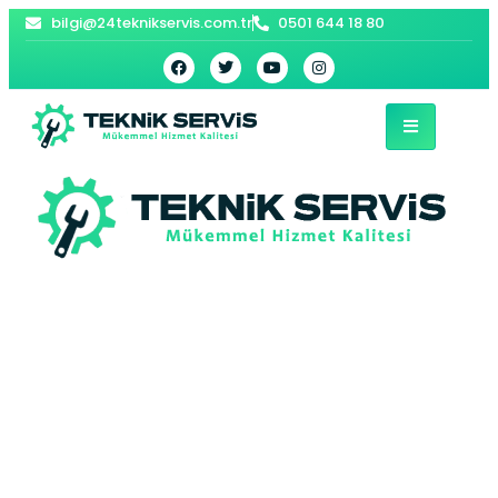
bilgi@24teknikservis.com.tr
0501 644 18 80
İlkadım Kombi