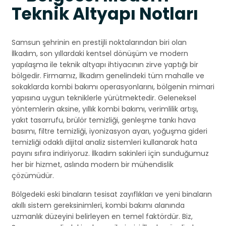
Teknik Altyapı Notları
Samsun şehrinin en prestijli noktalarından biri olan
İlkadım, son yıllardaki kentsel dönüşüm ve modern
yapılaşma ile teknik altyapı ihtiyacının zirve yaptığı bir
bölgedir. Firmamız, İlkadım genelindeki tüm mahalle ve
sokaklarda kombi bakımı operasyonlarını, bölgenin mimari
yapısına uygun tekniklerle yürütmektedir. Geleneksel
yöntemlerin aksine, yıllık kombi bakımı, verimlilik artışı,
yakıt tasarrufu, brülör temizliği, genleşme tankı hava
basımı, filtre temizliği, iyonizasyon ayarı, yoğuşma gideri
temizliği odaklı dijital analiz sistemleri kullanarak hata
payını sıfıra indiriyoruz. İlkadım sakinleri için sunduğumuz
her bir hizmet, aslında modern bir mühendislik
çözümüdür.
Bölgedeki eski binaların tesisat zayıflıkları ve yeni binaların
akıllı sistem gereksinimleri, kombi bakımı alanında
uzmanlık düzeyini belirleyen en temel faktördür. Biz,