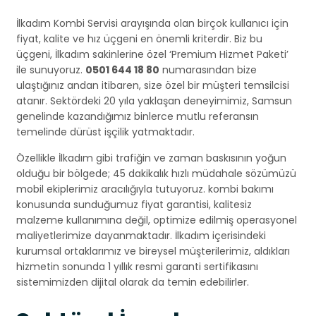
İlkadım Kombi Servisi arayışında olan birçok kullanıcı için
fiyat, kalite ve hız üçgeni en önemli kriterdir. Biz bu
üçgeni, İlkadım sakinlerine özel ‘Premium Hizmet Paketi’
ile sunuyoruz.
0501 644 18 80
numarasından bize
ulaştığınız andan itibaren, size özel bir müşteri temsilcisi
atanır. Sektördeki 20 yıla yaklaşan deneyimimiz, Samsun
genelinde kazandığımız binlerce mutlu referansın
temelinde dürüst işçilik yatmaktadır.
Özellikle İlkadım gibi trafiğin ve zaman baskısının yoğun
olduğu bir bölgede; 45 dakikalık hızlı müdahale sözümüzü
mobil ekiplerimiz aracılığıyla tutuyoruz. kombi bakımı
konusunda sunduğumuz fiyat garantisi, kalitesiz
malzeme kullanımına değil, optimize edilmiş operasyonel
maliyetlerimize dayanmaktadır. İlkadım içerisindeki
kurumsal ortaklarımız ve bireysel müşterilerimiz, aldıkları
hizmetin sonunda 1 yıllık resmi garanti sertifikasını
sistemimizden dijital olarak da temin edebilirler.