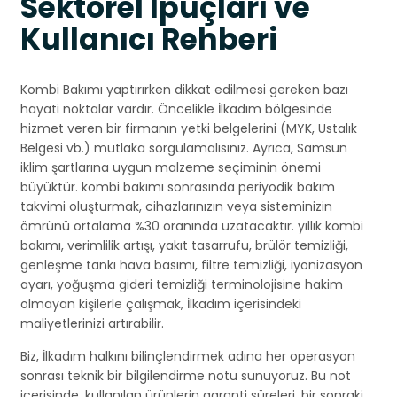
Sektörel İpuçları ve
Kullanıcı Rehberi
Kombi Bakımı yaptırırken dikkat edilmesi gereken bazı
hayati noktalar vardır. Öncelikle İlkadım bölgesinde
hizmet veren bir firmanın yetki belgelerini (MYK, Ustalık
Belgesi vb.) mutlaka sorgulamalısınız. Ayrıca, Samsun
iklim şartlarına uygun malzeme seçiminin önemi
büyüktür. kombi bakımı sonrasında periyodik bakım
takvimi oluşturmak, cihazlarınızın veya sisteminizin
ömrünü ortalama %30 oranında uzatacaktır. yıllık kombi
bakımı, verimlilik artışı, yakıt tasarrufu, brülör temizliği,
genleşme tankı hava basımı, filtre temizliği, iyonizasyon
ayarı, yoğuşma gideri temizliği terminolojisine hakim
olmayan kişilerle çalışmak, İlkadım içerisindeki
maliyetlerinizi artırabilir.
Biz, İlkadım halkını bilinçlendirmek adına her operasyon
sonrası teknik bir bilgilendirme notu sunuyoruz. Bu not
içerisinde, kullanılan ürünlerin garanti süreleri, bir sonraki