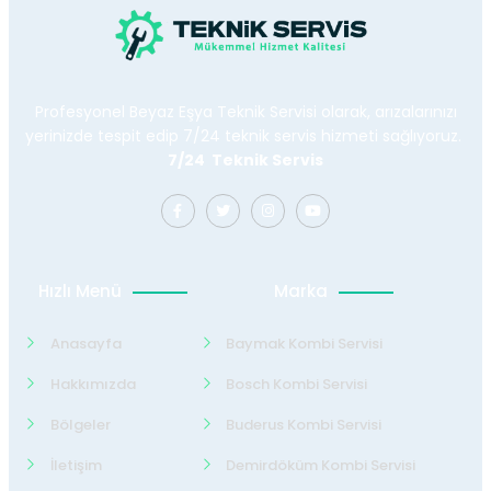
Profesyonel Beyaz Eşya Teknik Servisi olarak, arızalarınızı
yerinizde tespit edip 7/24 teknik servis hizmeti sağlıyoruz.
7/24 Teknik Servis
Hızlı Menü
Marka
Anasayfa
Baymak Kombi Servisi
Hakkımızda
Bosch Kombi Servisi
Bölgeler
Buderus Kombi Servisi
İletişim
Demirdöküm Kombi Servisi