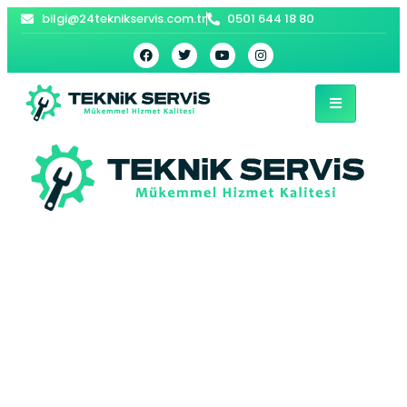
bilgi@24teknikservis.com.tr
0501 644 18 80
Hinis Petek
Temizleme |