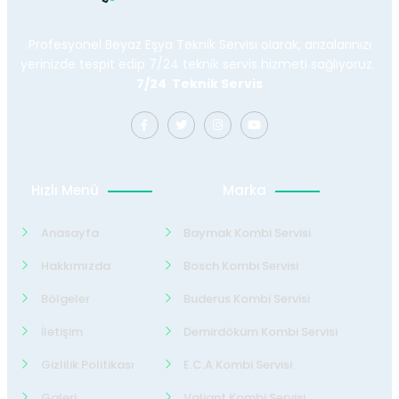
Profesyonel Beyaz Eşya Teknik Servisi olarak, arızalarınızı
yerinizde tespit edip 7/24 teknik servis hizmeti sağlıyoruz.
7/24 Teknik Servis
Hızlı Menü
Marka
Anasayfa
Baymak Kombi Servisi
Hakkımızda
Bosch Kombi Servisi
Bölgeler
Buderus Kombi Servisi
İletişim
Demirdöküm Kombi Servisi
Gizlilik Politikası
E.C.A Kombi Servisi
Galeri
Valiant Kombi Servisi