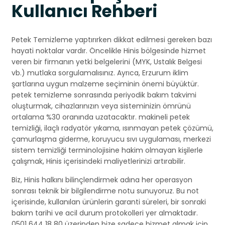
Kullanıcı Rehberi
Petek Temizleme yaptırırken dikkat edilmesi gereken bazı
hayati noktalar vardır. Öncelikle Hinis bölgesinde hizmet
veren bir firmanın yetki belgelerini (MYK, Ustalık Belgesi
vb.) mutlaka sorgulamalısınız. Ayrıca, Erzurum iklim
şartlarına uygun malzeme seçiminin önemi büyüktür.
petek temizleme sonrasında periyodik bakım takvimi
oluşturmak, cihazlarınızın veya sisteminizin ömrünü
ortalama %30 oranında uzatacaktır. makineli petek
temizliği, ilaçlı radyatör yıkama, ısınmayan petek çözümü,
çamurlaşma giderme, koruyucu sıvı uygulaması, merkezi
sistem temizliği terminolojisine hakim olmayan kişilerle
çalışmak, Hinis içerisindeki maliyetlerinizi artırabilir.
Biz, Hinis halkını bilinçlendirmek adına her operasyon
sonrası teknik bir bilgilendirme notu sunuyoruz. Bu not
içerisinde, kullanılan ürünlerin garanti süreleri, bir sonraki
bakım tarihi ve acil durum protokolleri yer almaktadır.
0501 644 18 80 üzerinden bize sadece hizmet almak için