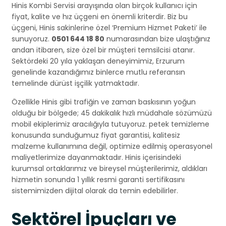
Hinis Kombi Servisi arayışında olan birçok kullanıcı için
fiyat, kalite ve hız üçgeni en önemli kriterdir. Biz bu
üçgeni, Hinis sakinlerine özel ‘Premium Hizmet Paketi’ ile
sunuyoruz.
0501 644 18 80
numarasından bize ulaştığınız
andan itibaren, size özel bir müşteri temsilcisi atanır.
Sektördeki 20 yıla yaklaşan deneyimimiz, Erzurum
genelinde kazandığımız binlerce mutlu referansın
temelinde dürüst işçilik yatmaktadır.
Özellikle Hinis gibi trafiğin ve zaman baskısının yoğun
olduğu bir bölgede; 45 dakikalık hızlı müdahale sözümüzü
mobil ekiplerimiz aracılığıyla tutuyoruz. petek temizleme
konusunda sunduğumuz fiyat garantisi, kalitesiz
malzeme kullanımına değil, optimize edilmiş operasyonel
maliyetlerimize dayanmaktadır. Hinis içerisindeki
kurumsal ortaklarımız ve bireysel müşterilerimiz, aldıkları
hizmetin sonunda 1 yıllık resmi garanti sertifikasını
sistemimizden dijital olarak da temin edebilirler.
Sektörel İpuçları ve