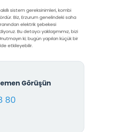
 akıllı sistem gereksinimleri, kombi
ördür. Biz, Erzurum genelindeki saha
oranından elektrik şebekesi
iyoruz. Bu detaycı yaklaşımımız, bizi
Unutmayın ki; bugün yapılan küçük bir
de etkileyebilir.
 Hemen Görüşün
8 80