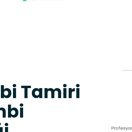
bi Tamiri
mbi
ği
Profesyon