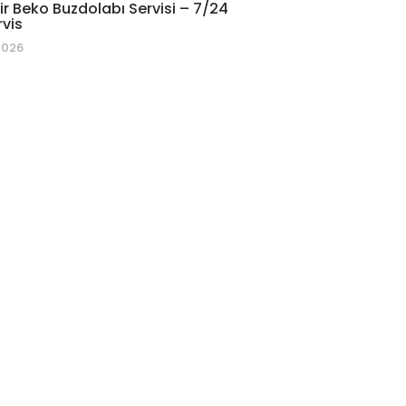
r Beko Buzdolabı Servisi – 7/24
rvis
2026