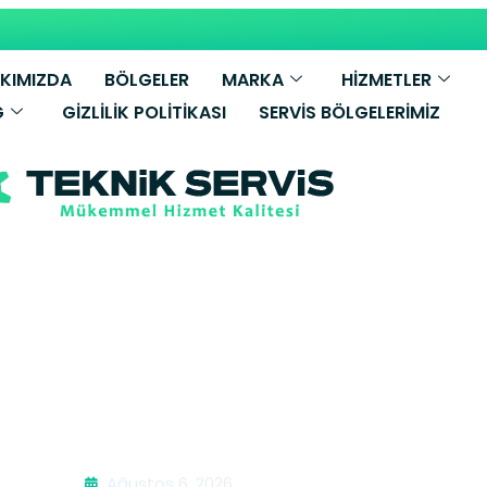
KIMIZDA
BÖLGELER
MARKA
HİZMETLER
G
GIZLILIK POLITIKASI
SERVIS BÖLGELERIMIZ
bi Tamiri | Er
Ağustos 6, 2026