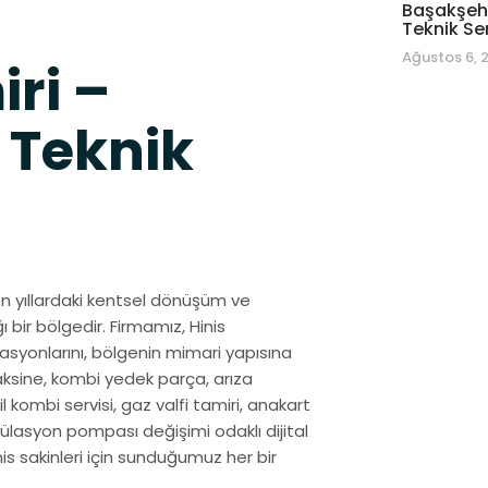
Başakşehi
Teknik Se
Ağustos 6, 
ri –
 Teknik
 son yıllardaki kentsel dönüşüm ve
 bir bölgedir. Firmamız, Hinis
syonlarını, bölgenin mimari yapısına
aksine, kombi yedek parça, arıza
il kombi servisi, gaz valfi tamiri, anakart
külasyon pompası değişimi odaklı dijital
inis sakinleri için sunduğumuz her bir