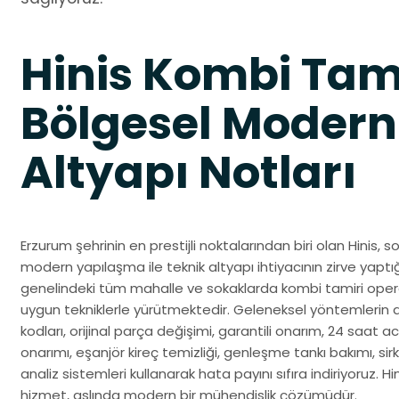
Hinis Kombi Tami
Bölgesel Modern
Altyapı Notları
Erzurum şehrinin en prestijli noktalarından biri olan Hinis,
modern yapılaşma ile teknik altyapı ihtiyacının zirve yaptığı
genelindeki tüm mahalle ve sokaklarda kombi tamiri opera
uygun tekniklerle yürütmektedir. Geleneksel yöntemlerin 
kodları, orijinal parça değişimi, garantili onarım, 24 saat ac
onarımı, eşanjör kireç temizliği, genleşme tankı bakımı, sir
analiz sistemleri kullanarak hata payını sıfıra indiriyoruz. H
hizmet, aslında modern bir mühendislik çözümüdür.