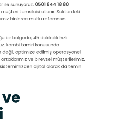
i’ ile sunuyoruz.
0501 644 18 80
 müşteri temsilcisi atanır. Sektördeki
ımız binlerce mutlu referansın
u bir bölgede; 45 dakikalık hızlı
ruz. kombi tamiri konusunda
a değil, optimize edilmiş operasyonel
ortaklarımız ve bireysel müşterilerimiz,
nı sistemimizden dijital olarak da temin
 ve
i