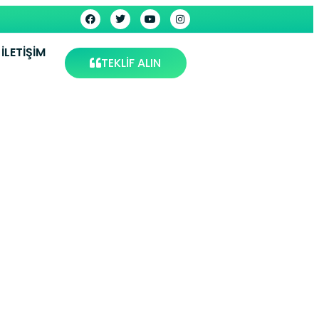
İLETIŞIM
TEKLİF ALIN
zurum