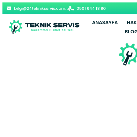
bilgi@24teknikservis.com.tr
0501 644 18 80
ANASAYFA
HAK
BLO
Hinis Kom