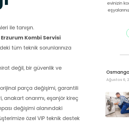
evinizin k
eşyalarını
ri ile tanışın.
| Erzurum Kombi Servisi
eki tüm teknik sorunlarınıza
at değil, bir güvenlik ve
Osmangaz
Ağustos 6, 
rijinal parça değişimi, garantili
i, anakart onarımı, eşanjör kireç
mpası değişimi alanındaki
üşterimize özel VIP teknik destek