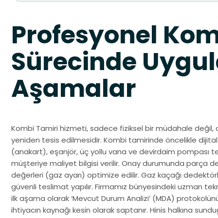
Profesyonel Kom
Sürecinde Uygul
Aşamalar
Kombi Tamiri hizmeti, sadece fiziksel bir müdahale değil, 
yeniden tesis edilmesidir. Kombi tamirinde öncelikle dijital 
(anakart), eşanjör, üç yollu vana ve devirdaim pompası test
müşteriye maliyet bilgisi verilir. Onay durumunda parça d
değerleri (gaz ayarı) optimize edilir. Gaz kaçağı dedektörle
güvenli teslimat yapılır. Firmamız bünyesindeki uzman tekn
ilk aşama olarak ‘Mevcut Durum Analizi’ (MDA) protokolünü
ihtiyacın kaynağı kesin olarak saptanır. Hinis halkına sund