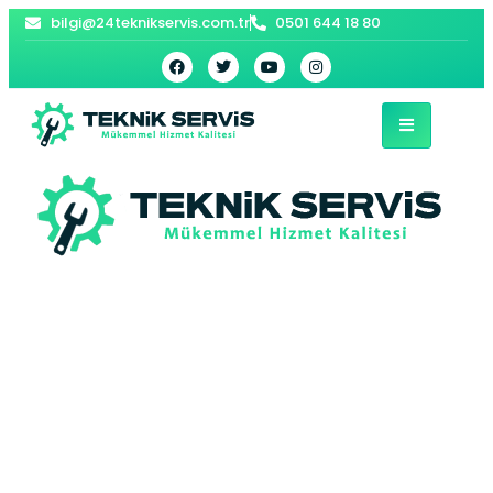
bilgi@24teknikservis.com.tr
0501 644 18 80
Hanak Kombi