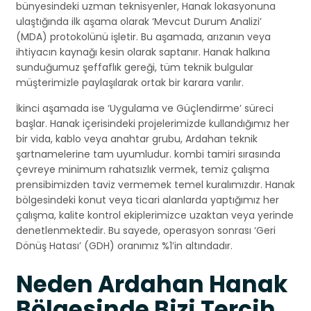
bünyesindeki uzman teknisyenler, Hanak lokasyonuna
ulaştığında ilk aşama olarak ‘Mevcut Durum Analizi’
(MDA) protokolünü işletir. Bu aşamada, arızanın veya
ihtiyacın kaynağı kesin olarak saptanır. Hanak halkına
sunduğumuz şeffaflık gereği, tüm teknik bulgular
müşterimizle paylaşılarak ortak bir karara varılır.
İkinci aşamada ise ‘Uygulama ve Güçlendirme’ süreci
başlar. Hanak içerisindeki projelerimizde kullandığımız her
bir vida, kablo veya anahtar grubu, Ardahan teknik
şartnamelerine tam uyumludur. kombi tamiri sırasında
çevreye minimum rahatsızlık vermek, temiz çalışma
prensibimizden taviz vermemek temel kuralımızdır. Hanak
bölgesindeki konut veya ticari alanlarda yaptığımız her
çalışma, kalite kontrol ekiplerimizce uzaktan veya yerinde
denetlenmektedir. Bu sayede, operasyon sonrası ‘Geri
Dönüş Hatası’ (GDH) oranımız %1’in altındadır.
Neden Ardahan Hanak
Bölgesinde Bizi Tercih