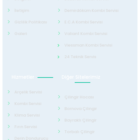
İletişim
Demirdöküm Kombi Servisi
Gizlilik Politikası
E.C.A Kombi Servisi
Galeri
Valiant Kombi Servisi
Viessman Kombi Servisi
24 Teknik Servis
Hizmetler
Diğer Sitelerimiz
Arçelik Servisi
Çilingir Hocası
Kombi Servisi
Bornova Çilingir
Klima Servisi
Bayraklı Çilingir
Fırın Servisi
Torbalı Çilingir
Derin Dondurucu