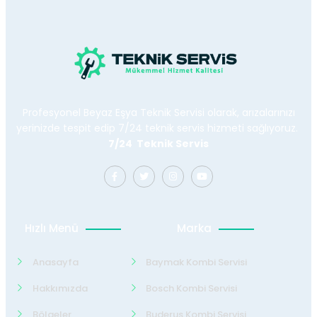
Profesyonel Beyaz Eşya Teknik Servisi olarak, arızalarınızı
yerinizde tespit edip 7/24 teknik servis hizmeti sağlıyoruz.
7/24 Teknik Servis
Hızlı Menü
Marka
Anasayfa
Baymak Kombi Servisi
Hakkımızda
Bosch Kombi Servisi
Bölgeler
Buderus Kombi Servisi