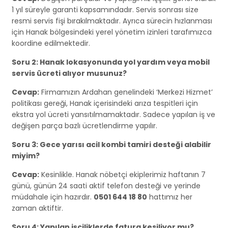
1 yıl süreyle garanti kapsamındadır. Servis sonrası size
resmi servis fişi bırakılmaktadır. Ayrıca sürecin hızlanması
için Hanak bölgesindeki yerel yönetim izinleri tarafımızca
koordine edilmektedir.
Soru 2: Hanak lokasyonunda yol yardım veya mobil
servis ücreti alıyor musunuz?
Cevap:
Firmamızın Ardahan genelindeki ‘Merkezi Hizmet’
politikası gereği, Hanak içerisindeki arıza tespitleri için
ekstra yol ücreti yansıtılmamaktadır. Sadece yapılan iş ve
değişen parça bazlı ücretlendirme yapılır.
Soru 3: Gece yarısı acil kombi tamiri desteği alabilir
miyim?
Cevap:
Kesinlikle. Hanak nöbetçi ekiplerimiz haftanın 7
günü, günün 24 saati aktif telefon desteği ve yerinde
müdahale için hazırdır.
0501 644 18 80
hattımız her
zaman aktiftir.
Soru 4: Yapılan işçiliklerde fatura kesiliyor mu?