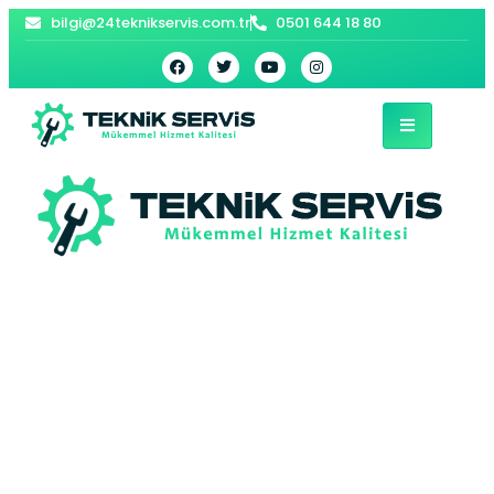
bilgi@24teknikservis.com.tr
0501 644 18 80
Güzelyurt Kombi