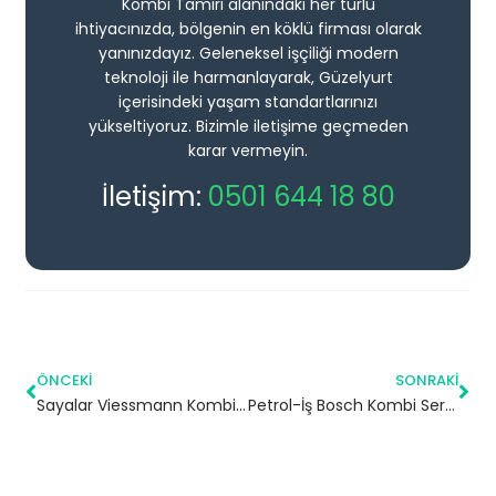
Kombi Tamiri alanındaki her türlü
ihtiyacınızda, bölgenin en köklü firması olarak
yanınızdayız. Geleneksel işçiliği modern
teknoloji ile harmanlayarak, Güzelyurt
içerisindeki yaşam standartlarınızı
yükseltiyoruz. Bizimle iletişime geçmeden
karar vermeyin.
İletişim:
0501 644 18 80
ÖNCEKI
SONRAKI
Sayalar Viessmann Kombi Servisi – Silivri Yetkili Servis
Petrol-İş Bosch Kombi Servisi – Kartal Yetkili Servis