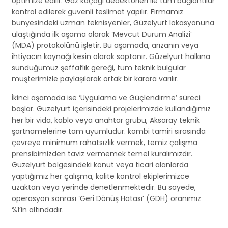
optimize edilir. Gaz kaçağı dedektörleri ile tüm bağlantılar
kontrol edilerek güvenli teslimat yapılır. Firmamız
bünyesindeki uzman teknisyenler, Güzelyurt lokasyonuna
ulaştığında ilk aşama olarak ‘Mevcut Durum Analizi’
(MDA) protokolünü işletir. Bu aşamada, arızanın veya
ihtiyacın kaynağı kesin olarak saptanır. Güzelyurt halkına
sunduğumuz şeffaflık gereği, tüm teknik bulgular
müşterimizle paylaşılarak ortak bir karara varılır.
İkinci aşamada ise ‘Uygulama ve Güçlendirme’ süreci
başlar. Güzelyurt içerisindeki projelerimizde kullandığımız
her bir vida, kablo veya anahtar grubu, Aksaray teknik
şartnamelerine tam uyumludur. kombi tamiri sırasında
çevreye minimum rahatsızlık vermek, temiz çalışma
prensibimizden taviz vermemek temel kuralımızdır.
Güzelyurt bölgesindeki konut veya ticari alanlarda
yaptığımız her çalışma, kalite kontrol ekiplerimizce
uzaktan veya yerinde denetlenmektedir. Bu sayede,
operasyon sonrası ‘Geri Dönüş Hatası’ (GDH) oranımız
%1’in altındadır.