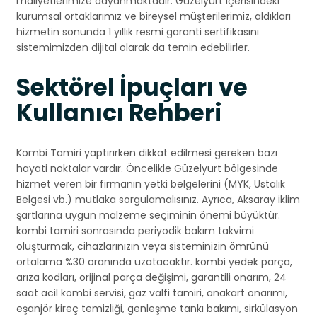
maliyetlerimize dayanmaktadır. Güzelyurt içerisindeki
kurumsal ortaklarımız ve bireysel müşterilerimiz, aldıkları
hizmetin sonunda 1 yıllık resmi garanti sertifikasını
sistemimizden dijital olarak da temin edebilirler.
Sektörel İpuçları ve
Kullanıcı Rehberi
Kombi Tamiri yaptırırken dikkat edilmesi gereken bazı
hayati noktalar vardır. Öncelikle Güzelyurt bölgesinde
hizmet veren bir firmanın yetki belgelerini (MYK, Ustalık
Belgesi vb.) mutlaka sorgulamalısınız. Ayrıca, Aksaray iklim
şartlarına uygun malzeme seçiminin önemi büyüktür.
kombi tamiri sonrasında periyodik bakım takvimi
oluşturmak, cihazlarınızın veya sisteminizin ömrünü
ortalama %30 oranında uzatacaktır. kombi yedek parça,
arıza kodları, orijinal parça değişimi, garantili onarım, 24
saat acil kombi servisi, gaz valfi tamiri, anakart onarımı,
eşanjör kireç temizliği, genleşme tankı bakımı, sirkülasyon