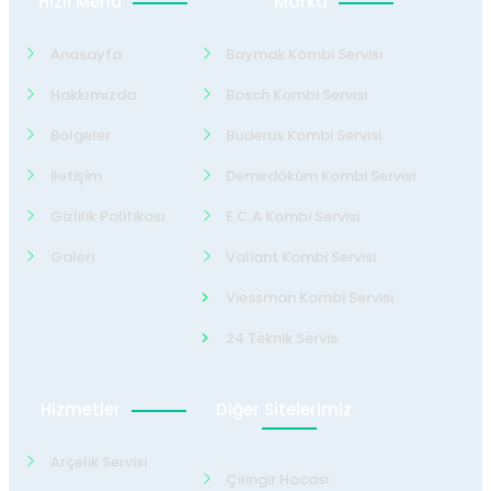
Hızlı Menü
Marka
Anasayfa
Baymak Kombi Servisi
Hakkımızda
Bosch Kombi Servisi
Bölgeler
Buderus Kombi Servisi
İletişim
Demirdöküm Kombi Servisi
Gizlilik Politikası
E.C.A Kombi Servisi
Galeri
Valiant Kombi Servisi
Viessman Kombi Servisi
24 Teknik Servis
Hizmetler
Diğer Sitelerimiz
Arçelik Servisi
Çilingir Hocası