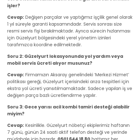
işler?
Cevap:
Değişen parçalar ve yaptığımız işçilik genel olarak
1 yıl süreyle garanti kapsamındadır. Servis sonrası size
resmi servis fişi bırakılmaktadır. Ayrıca sürecin hızlanması
için Güzelyurt bölgesindeki yerel yönetim izinleri
tarafımızca koordine edilmektedir.
Soru 2: Güzelyurt lokasyonunda yol yardım veya
mobil servis ücreti alıyor musunuz?
Cevap:
Firmamızın Aksaray genelindeki ‘Merkezi Hizmet’
politikası gereği, Güzelyurt içerisindeki arıza tespitleri için
ekstra yol ücreti yansıtılmamaktadır. Sadece yapılan iş ve
değişen parça bazlı ücretlendirme yapılır.
Soru 3: Gece yarısı acil kombi tamiri desteği alabilir
miyim?
Cevap:
Kesinlikle. Güzelyurt nöbetçi ekiplerimiz haftanın
7 günü, günün 24 saati aktif telefon desteği ve yerinde
müdahale için hazırdır.
0501 644 18 80
hattımız her