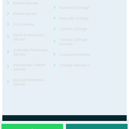
Kombi Servisi
Bornova Çilingir
Klima Servisi
Bayraklı Çilingir
Fırın Servisi
Torbalı Çilingir
Derin Dondurucu
Servisi
Torbalı Çilingir
Hocası
Çamaşır Makinesi
Servisi
Coşkun Anahtar
Buzdolabı Teknik
Çilingir Hocası 2
Servisi
Bulaşık Makinesi
Servisi
©2026
24 Teknik Servis
Tüm Hakları