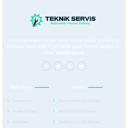
Profesyonel Beyaz Eşya Teknik Servisi olarak, arızalarınızı
yerinizde tespit edip 7/24 teknik servis hizmeti sağlıyoruz.
7/24 Teknik Servis
Hızlı Menü
Marka
Anasayfa
Baymak Kombi Servisi
Hakkımızda
Bosch Kombi Servisi
Bölgeler
Buderus Kombi Servisi