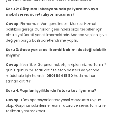
Soru 2: Gürpınar lokasyonunda yol yardım veya
mobil servis ücreti alıyor musunuz?
Cevap:
Firmamızın Van genelindeki ‘Merkezi Hizmet’
politikası gereği, Gürpınar içerisindeki arıza tespitleri için
ekstra yol ücreti yansıtılmamaktadır. Sadece yapılan iş ve
değişen parça bazlı ücretlendirme yapılır.
Soru 3: Gece yarısı acil kombi bakımı desteği alabilir
miyim?
Cevap:
Kesinlikle. Gürpınar nöbetçi ekiplerimiz haftanın 7
günü, günün 24 saati aktif telefon desteği ve yerinde
müdahale için hazırdır.
0501 644 18 80
hattımız her
zaman aktiftir.
Soru 4: Yapılan işçiliklerde fatura kesiliyor mu?
Cevap:
Tüm operasyonlarımız yasal mevzuata uygun
olup, Gürpınar sakinlerine resmi fatura ve servis formu ile
teslimat yapılmaktadır.