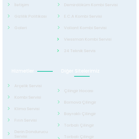
İletişim
Demirdöküm Kombi Servisi
Gizlilik Politikası
E.C.A Kombi Servisi
Galeri
Valiant Kombi Servisi
Viessman Kombi Servisi
24 Teknik Servis
Hizmetler
Diğer Sitelerimiz
Arçelik Servisi
Çilingir Hocası
Kombi Servisi
Bornova Çilingir
Klima Servisi
Bayraklı Çilingir
Fırın Servisi
Torbalı Çilingir
Derin Dondurucu
Servisi
Torbalı Çilingir