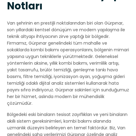
Notları
Van şehrinin en prestijli noktalarından biri olan Gürpınar,
son yıllardaki kentsel dönüşüm ve modern yapılaşma ile
teknik altyapı ihtiyacının zirve yaptığı bir bölgedir.
Firmamız, Gürpınar genelindeki tüm mahalle ve
sokaklarda kombi bakımı operasyonlarını, bölgenin mimari
yapısına uygun tekniklerle yürütmektedir. Geleneksel
yöntemlerin aksine, yıllık kombi bakımı, verimlilik artışı,
yakıt tasarrufu, brülör temizliği, genleşme tankı hava
basımı, filtre temizliği, iyonizasyon ayarı, yoğuşma gideri
temizliği odaklı dijital analiz sistemleri kullanarak hata
payını sıfıra indiriyoruz. Gürpınar sakinleri için sunduğumuz
her bir hizmet, aslında modern bir mühendislik
çözümüdür.
Bölgedeki eski binaların tesisat zayıflıkları ve yeni binaların
akıllı sistem gereksinimleri, kombi bakımı alanında
uzmanlık düzeyini belirleyen en temel faktördür. Biz, Van
genelindeki saha verilerimizi Gürpınar özelinde analiz