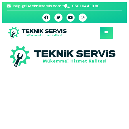
bilgi@24teknikservis.com.tr
0501 644 18 80
Gürpınar Kombi