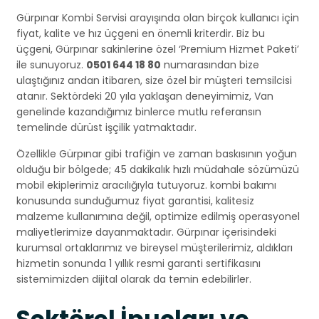
Gürpınar Kombi Servisi arayışında olan birçok kullanıcı için
fiyat, kalite ve hız üçgeni en önemli kriterdir. Biz bu
üçgeni, Gürpınar sakinlerine özel ‘Premium Hizmet Paketi’
ile sunuyoruz.
0501 644 18 80
numarasından bize
ulaştığınız andan itibaren, size özel bir müşteri temsilcisi
atanır. Sektördeki 20 yıla yaklaşan deneyimimiz, Van
genelinde kazandığımız binlerce mutlu referansın
temelinde dürüst işçilik yatmaktadır.
Özellikle Gürpınar gibi trafiğin ve zaman baskısının yoğun
olduğu bir bölgede; 45 dakikalık hızlı müdahale sözümüzü
mobil ekiplerimiz aracılığıyla tutuyoruz. kombi bakımı
konusunda sunduğumuz fiyat garantisi, kalitesiz
malzeme kullanımına değil, optimize edilmiş operasyonel
maliyetlerimize dayanmaktadır. Gürpınar içerisindeki
kurumsal ortaklarımız ve bireysel müşterilerimiz, aldıkları
hizmetin sonunda 1 yıllık resmi garanti sertifikasını
sistemimizden dijital olarak da temin edebilirler.