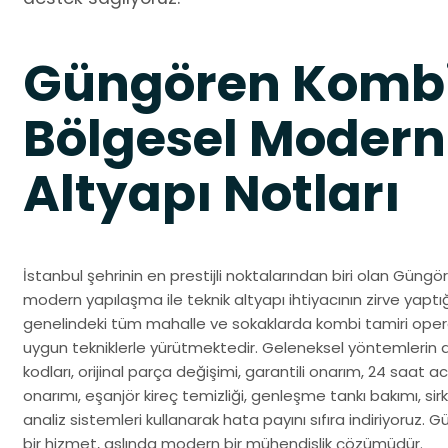
Güngören Kombi
Bölgesel Modern
Altyapı Notları
İstanbul şehrinin en prestijli noktalarından biri olan Güng
modern yapılaşma ile teknik altyapı ihtiyacının zirve yaptı
genelindeki tüm mahalle ve sokaklarda kombi tamiri opera
uygun tekniklerle yürütmektedir. Geleneksel yöntemlerin 
kodları, orijinal parça değişimi, garantili onarım, 24 saat ac
onarımı, eşanjör kireç temizliği, genleşme tankı bakımı, sir
analiz sistemleri kullanarak hata payını sıfıra indiriyoruz.
bir hizmet, aslında modern bir mühendislik çözümüdür.