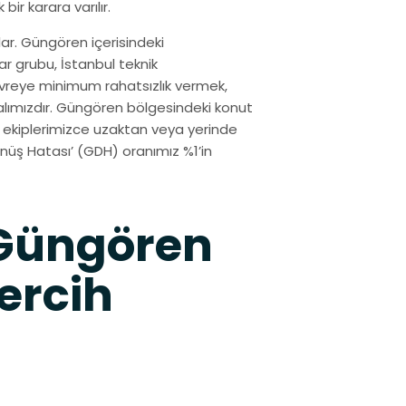
ir karara varılır.
ar. Güngören içerisindeki
ar grubu, İstanbul teknik
vreye minimum rahatsızlık vermek,
lımızdır. Güngören bölgesindeki konut
ol ekiplerimizce uzaktan veya yerinde
üş Hatası’ (GDH) oranımız %1’in
 Güngören
ercih