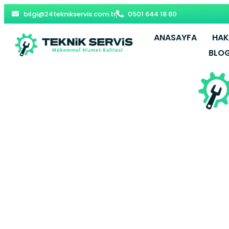
bilgi@24teknikservis.com.tr
0501 644 18 80
ANASAYFA
HAK
BLO
Güngören Ko