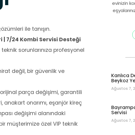
evinizin k
eşyalarını
özümleri ile tanışın.
| 7/24 Kombi Servisi Desteği
teknik sorunlarınıza profesyonel
at değil, bir güvenlik ve
Kanlıca D
Beykoz Yet
Ağustos 7, 
rijinal parça değişimi, garantili
i, anakart onarımı, eşanjör kireç
Bayrampa
Servisi
mpası değişimi alanındaki
Ağustos 7, 
ir müşterimize özel VIP teknik