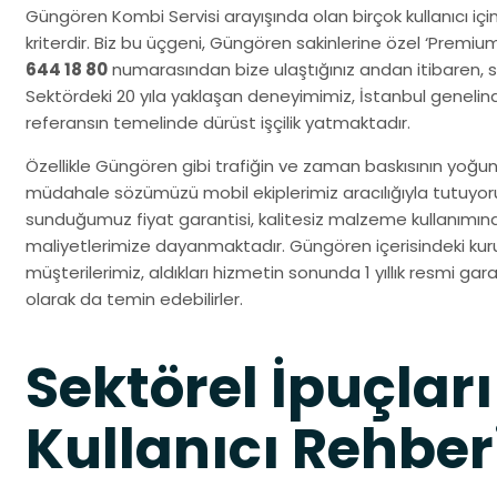
Güngören Kombi Servisi arayışında olan birçok kullanıcı için
kriterdir. Biz bu üçgeni, Güngören sakinlerine özel ‘Premiu
644 18 80
numarasından bize ulaştığınız andan itibaren, siz
Sektördeki 20 yıla yaklaşan deneyimimiz, İstanbul geneli
referansın temelinde dürüst işçilik yatmaktadır.
Özellikle Güngören gibi trafiğin ve zaman baskısının yoğun 
müdahale sözümüzü mobil ekiplerimiz aracılığıyla tutuyo
sunduğumuz fiyat garantisi, kalitesiz malzeme kullanımın
maliyetlerimize dayanmaktadır. Güngören içerisindeki kuru
müşterilerimiz, aldıkları hizmetin sonunda 1 yıllık resmi gara
olarak da temin edebilirler.
Sektörel İpuçları
Kullanıcı Rehber