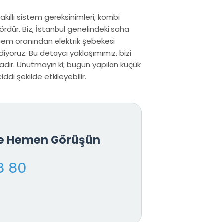
 akıllı sistem gereksinimleri, kombi
ördür. Biz, İstanbul genelindeki saha
 nem oranından elektrik şebekesi
iyoruz. Bu detaycı yaklaşımımız, bizi
dır. Unutmayın ki; bugün yapılan küçük
di şekilde etkileyebilir.
le Hemen Görüşün
8 80