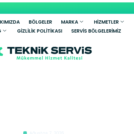
KIMIZDA
BÖLGELER
MARKA
HİZMETLER
G
GIZLILIK POLITIKASI
SERVIS BÖLGELERIMIZ
mbi Tamiri | İ
Ağustos 7, 2026