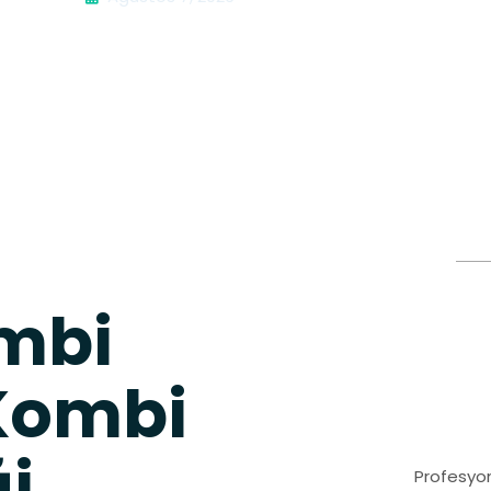
mbi
 Kombi
ği
Profesyon