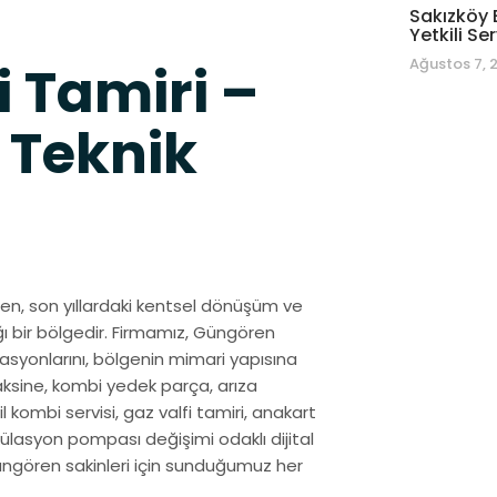
Sakızköy 
Yetkili Ser
Ağustos 7, 
 Tamiri –
 Teknik
ören, son yıllardaki kentsel dönüşüm ve
ğı bir bölgedir. Firmamız, Güngören
syonlarını, bölgenin mimari yapısına
aksine, kombi yedek parça, arıza
il kombi servisi, gaz valfi tamiri, anakart
külasyon pompası değişimi odaklı dijital
 Güngören sakinleri için sunduğumuz her