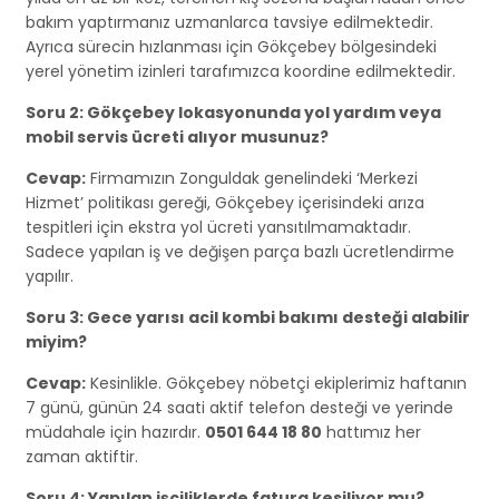
bakım yaptırmanız uzmanlarca tavsiye edilmektedir.
Ayrıca sürecin hızlanması için Gökçebey bölgesindeki
yerel yönetim izinleri tarafımızca koordine edilmektedir.
Soru 2: Gökçebey lokasyonunda yol yardım veya
mobil servis ücreti alıyor musunuz?
Cevap:
Firmamızın Zonguldak genelindeki ‘Merkezi
Hizmet’ politikası gereği, Gökçebey içerisindeki arıza
tespitleri için ekstra yol ücreti yansıtılmamaktadır.
Sadece yapılan iş ve değişen parça bazlı ücretlendirme
yapılır.
Soru 3: Gece yarısı acil kombi bakımı desteği alabilir
miyim?
Cevap:
Kesinlikle. Gökçebey nöbetçi ekiplerimiz haftanın
7 günü, günün 24 saati aktif telefon desteği ve yerinde
müdahale için hazırdır.
0501 644 18 80
hattımız her
zaman aktiftir.
Soru 4: Yapılan işçiliklerde fatura kesiliyor mu?