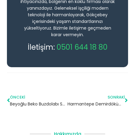
ihtiyacınızda, bölgenin en köklü firması olarak
yanınızdayız. Geleneksel işçiliği modern
teknoloji ile harmanlayarak, Gökçebey
içerisindeki yaşam standartlarınızı
yükseltiyoruz. Bizimle iletişime geçmeden
karar vermeyin.
İletişim:
0501 644 18 80
ÖNCEKI
SONRAKI
Beyoğlu Beko Buzdolabı Servisi – 7/24 Teknik Servis
Harmantepe Demirdöküm Kombi Servisi – Kâğıthane Yetkili Servis
Hakkımızda