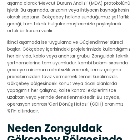
aşama olarak ‘Mevcut Durum Analizi’ (MDA) protokolünü
işletir. Bu aşamada, arızanın veya ihtiyacın kaynağı kesin
olarak saptanır. Gökçebey halkına sunduğumuz şeffaflık
gereği, tüm teknik bulgular müşterimizle paylaşılarak
ortak bir karara varılır.
İkinci aşamada ise ‘Uygulama ve Güçlendirme’ süreci
başlar. Gökçebey içerisindeki projelerimizde kullandığımız
her bir vida, kablo veya anahtar grubu, Zonguldak teknik
şartnamelerine tam uyumludur. kombi bakımı sırasında
çevreye minimum rahatsızlık vermek, temiz çalışma
prensibimizden taviz vermemek temel kuralımızdır.
Gökçebey bölgesindeki konut veya ticari alanlarda
yaptığımız her çalışma, kalite kontrol ekiplerimizce
uzaktan veya yerinde denetlenmektedir. Bu sayede,
operasyon sonrası ‘Geri Dönüş Hatası’ (GDH) oranımız
%1’in altındadır.
Neden Zonguldak
Gökçebey Bölgesinde