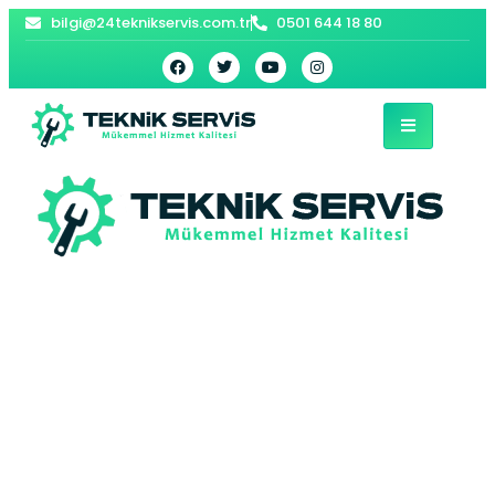
bilgi@24teknikservis.com.tr
0501 644 18 80
Gökçebey Kombi