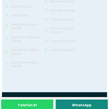
Bornova Çilingir
Klima Servisi
Bayraklı Çilingir
Fırın Servisi
Torbalı Çilingir
Derin Dondurucu
Servisi
Torbalı Çilingir
Hocası
Çamaşır Makinesi
Servisi
Coşkun Anahtar
Buzdolabı Teknik
Çilingir Hocası 2
Servisi
Bulaşık Makinesi
Servisi
©2026
24 Teknik Servis
Tüm Hakları
Telefon Et
WhatsApp
Saklıdır.