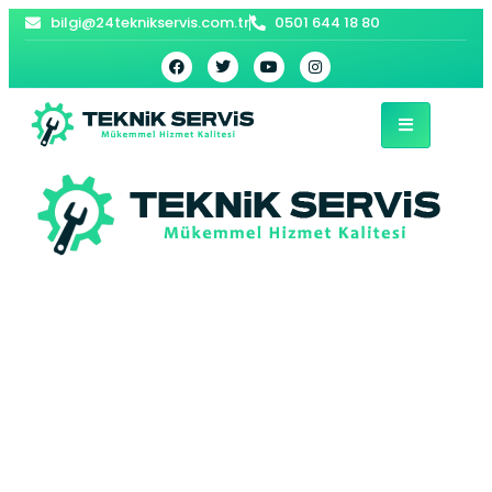
bilgi@24teknikservis.com.tr
0501 644 18 80
Gaziosmanpaşa
Beko Davlumbaz