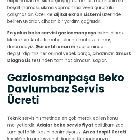
ekiplerimizin en sık karşılaştığı durumlar; makinenin su
boşaltmaması, sıkma yapmaması veya gürültülü
çalışmasıdır. Özellikle
dijital ekran sistemi
üzerinde
beliren uyarılar, cihazın bir yardım çağrısıdır.
En yakın beko servisi gaziosmanpaşa
birimi olarak,
Merkez ve Atatürk mahallelerine mobilize olmuş
durumdayız.
Garantili onarım
kapsamında
değiştirdiğimiz her orijinal yedek parça, cihazınızın
Smart
Diagnosis
testinden tam not almasını sağlar.
Gaziosmanpaşa Beko
Davlumbaz Servis
Ücreti
Teknik servis hizmetinde en çok merak edilen konu
maliyetlerdir.
Adalar beko servis fiyat
politikamızda
tam şeffaflık ilkesini benimsiyoruz.
Arıza tespit ücreti
karşılığında profesyonel diagnostik raporunuzu