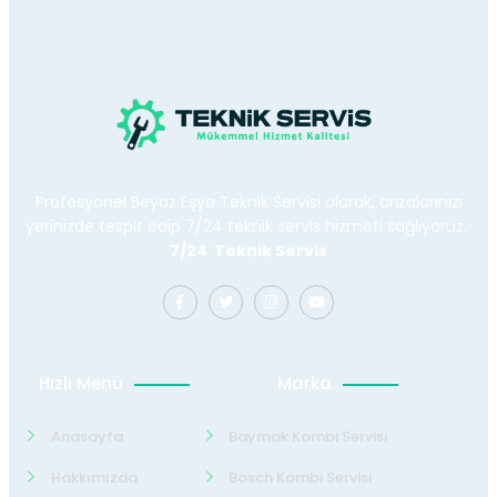
Profesyonel Beyaz Eşya Teknik Servisi olarak, arızalarınızı
yerinizde tespit edip 7/24 teknik servis hizmeti sağlıyoruz.
7/24 Teknik Servis
Hızlı Menü
Marka
Anasayfa
Baymak Kombi Servisi
Hakkımızda
Bosch Kombi Servisi