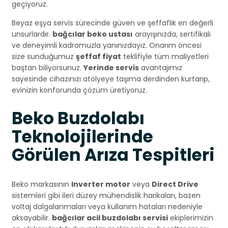
geçiyoruz.
Beyaz eşya servis sürecinde güven ve şeffaflık en değerli
unsurlardır.
bağcılar beko ustası
arayışınızda, sertifikalı
ve deneyimli kadromuzla yanınızdayız. Onarım öncesi
size sunduğumuz
şeffaf fiyat
teklifiyle tüm maliyetleri
baştan biliyorsunuz.
Yerinde servis
avantajımız
sayesinde cihazınızı atölyeye taşıma derdinden kurtarıp,
evinizin konforunda çözüm üretiyoruz.
Beko Buzdolabı
Teknolojilerinde
Görülen Arıza Tespitleri
Beko markasının
Inverter motor
veya
Direct Drive
sistemleri gibi ileri düzey mühendislik harikaları, bazen
voltaj dalgalanmaları veya kullanım hataları nedeniyle
aksayabilir.
bağcılar acil buzdolabı servisi
ekiplerimizin