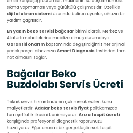
en sık karşılaştığı durumlar; makinenin su boşaltmaması,
sıkma yapmaması veya gürültülü çalışmasıdır. Özellikle
dijital ekran sistemi
üzerinde beliren uyarılar, cihazın bir
yardım çağrısıdır.
En yakın beko servisi bağcılar
birimi olarak, Merkez ve
Atatürk mahallelerine mobilize olmuş durumdayız.
Garantili onarım
kapsamında değiştirdiğimiz her orijinal
yedek parça, cihazınızın
Smart Diagnosis
testinden tam
not almasını sağlar.
Bağcılar Beko
Buzdolabı Servis Ücreti
Teknik servis hizmetinde en çok merak edilen konu
maliyetlerdir.
Adalar beko servis fiyat
politikamızda
tam şeffaflık ilkesini benimsiyoruz.
Arıza tespit ücreti
karşılığında profesyonel diagnostik raporunuzu
hazırlıyoruz. Eğer onarımı biz gerçekleştirirsek tespit