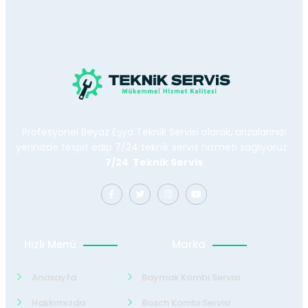
Profesyonel Beyaz Eşya Teknik Servisi olarak, arızalarınızı
yerinizde tespit edip 7/24 teknik servis hizmeti sağlıyoruz.
7/24 Teknik Servis
Hızlı Menü
Marka
Anasayfa
Baymak Kombi Servisi
Hakkımızda
Bosch Kombi Servisi