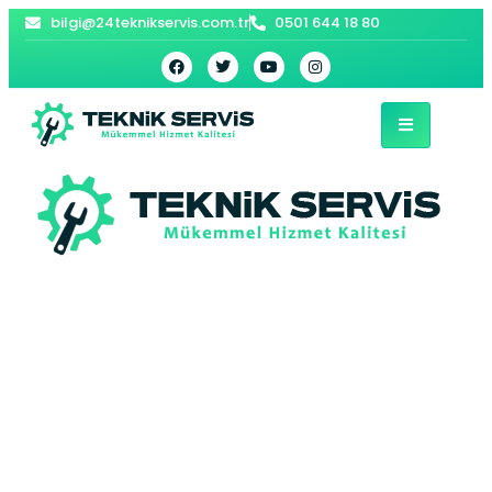
bilgi@24teknikservis.com.tr
0501 644 18 80
Bağcılar Beko