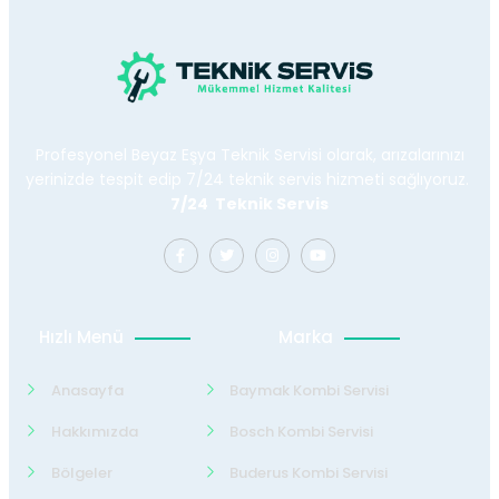
Profesyonel Beyaz Eşya Teknik Servisi olarak, arızalarınızı
yerinizde tespit edip 7/24 teknik servis hizmeti sağlıyoruz.
7/24 Teknik Servis
Hızlı Menü
Marka
Anasayfa
Baymak Kombi Servisi
Hakkımızda
Bosch Kombi Servisi
Bölgeler
Buderus Kombi Servisi