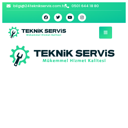
bilgi@24teknikservis.com.tr
0501 644 18 80
Gaziosmanpaşa
Beko Buzdolabı