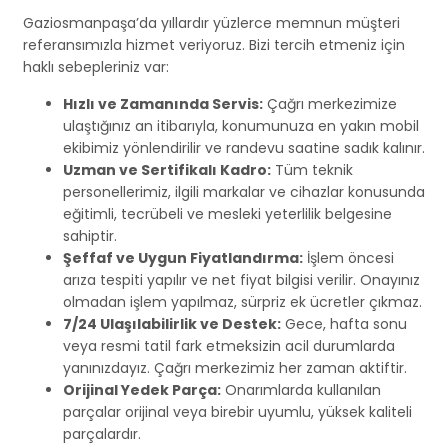
Gaziosmanpaşa’da yıllardır yüzlerce memnun müşteri
referansımızla hizmet veriyoruz. Bizi tercih etmeniz için
haklı sebepleriniz var:
Hızlı ve Zamanında Servis:
Çağrı merkezimize
ulaştığınız an itibarıyla, konumunuza en yakın mobil
ekibimiz yönlendirilir ve randevu saatine sadık kalınır.
Uzman ve Sertifikalı Kadro:
Tüm teknik
personellerimiz, ilgili markalar ve cihazlar konusunda
eğitimli, tecrübeli ve mesleki yeterlilik belgesine
sahiptir.
Şeffaf ve Uygun Fiyatlandırma:
İşlem öncesi
arıza tespiti yapılır ve net fiyat bilgisi verilir. Onayınız
olmadan işlem yapılmaz, sürpriz ek ücretler çıkmaz.
7/24 Ulaşılabilirlik ve Destek:
Gece, hafta sonu
veya resmi tatil fark etmeksizin acil durumlarda
yanınızdayız. Çağrı merkezimiz her zaman aktiftir.
Orijinal Yedek Parça:
Onarımlarda kullanılan
parçalar orijinal veya birebir uyumlu, yüksek kaliteli
parçalardır.