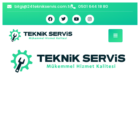
bilgi@24teknikservis.com.tr
0501 644 18 80
Fatih Hotpoint