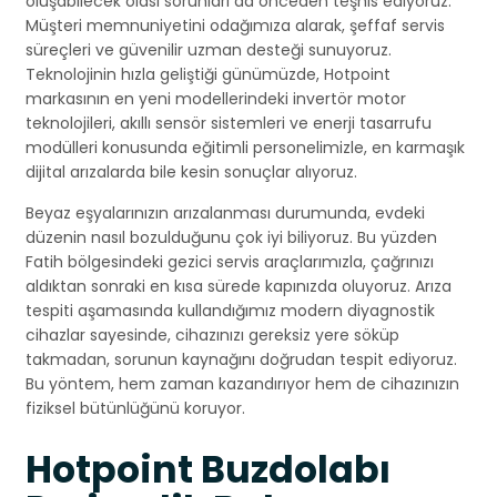
oluşabilecek olası sorunları da önceden teşhis ediyoruz.
Müşteri memnuniyetini odağımıza alarak, şeffaf servis
süreçleri ve güvenilir uzman desteği sunuyoruz.
Teknolojinin hızla geliştiği günümüzde, Hotpoint
markasının en yeni modellerindeki invertör motor
teknolojileri, akıllı sensör sistemleri ve enerji tasarrufu
modülleri konusunda eğitimli personelimizle, en karmaşık
dijital arızalarda bile kesin sonuçlar alıyoruz.
Beyaz eşyalarınızın arızalanması durumunda, evdeki
düzenin nasıl bozulduğunu çok iyi biliyoruz. Bu yüzden
Fatih bölgesindeki gezici servis araçlarımızla, çağrınızı
aldıktan sonraki en kısa sürede kapınızda oluyoruz. Arıza
tespiti aşamasında kullandığımız modern diyagnostik
cihazlar sayesinde, cihazınızı gereksiz yere söküp
takmadan, sorunun kaynağını doğrudan tespit ediyoruz.
Bu yöntem, hem zaman kazandırıyor hem de cihazınızın
fiziksel bütünlüğünü koruyor.
Hotpoint Buzdolabı