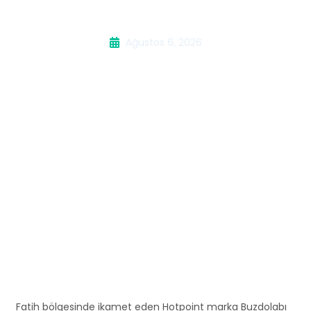
Buzdolabı Servisi
Ağustos 6, 2026
Fatih bölgesinde ikamet eden Hotpoint marka Buzdolabı