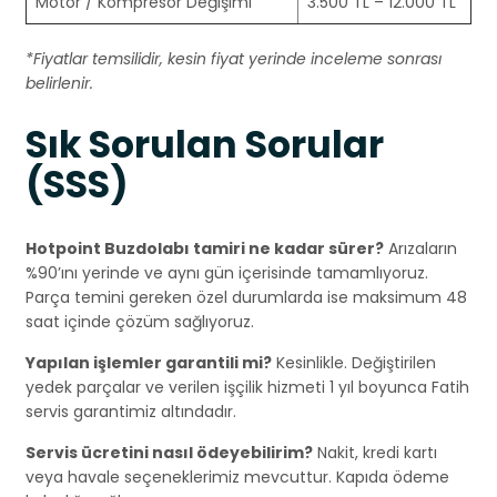
Motor / Kompresör Değişimi
3.500 TL – 12.000 TL
*Fiyatlar temsilidir, kesin fiyat yerinde inceleme sonrası
belirlenir.
Sık Sorulan Sorular
(SSS)
Hotpoint Buzdolabı tamiri ne kadar sürer?
Arızaların
%90’ını yerinde ve aynı gün içerisinde tamamlıyoruz.
Parça temini gereken özel durumlarda ise maksimum 48
saat içinde çözüm sağlıyoruz.
Yapılan işlemler garantili mi?
Kesinlikle. Değiştirilen
yedek parçalar ve verilen işçilik hizmeti 1 yıl boyunca Fatih
servis garantimiz altındadır.
Servis ücretini nasıl ödeyebilirim?
Nakit, kredi kartı
veya havale seçeneklerimiz mevcuttur. Kapıda ödeme