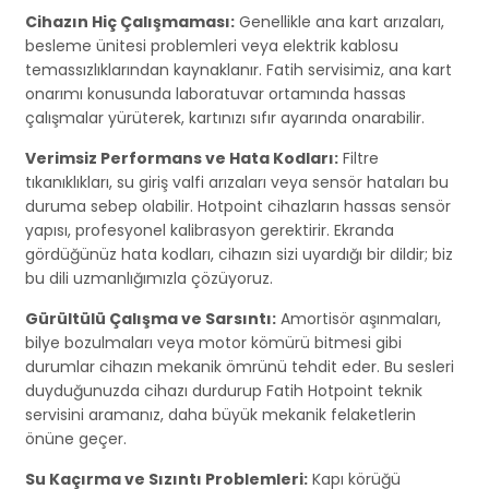
Cihazın Hiç Çalışmaması:
Genellikle ana kart arızaları,
besleme ünitesi problemleri veya elektrik kablosu
temassızlıklarından kaynaklanır. Fatih servisimiz, ana kart
onarımı konusunda laboratuvar ortamında hassas
çalışmalar yürüterek, kartınızı sıfır ayarında onarabilir.
Verimsiz Performans ve Hata Kodları:
Filtre
tıkanıklıkları, su giriş valfi arızaları veya sensör hataları bu
duruma sebep olabilir. Hotpoint cihazların hassas sensör
yapısı, profesyonel kalibrasyon gerektirir. Ekranda
gördüğünüz hata kodları, cihazın sizi uyardığı bir dildir; biz
bu dili uzmanlığımızla çözüyoruz.
Gürültülü Çalışma ve Sarsıntı:
Amortisör aşınmaları,
bilye bozulmaları veya motor kömürü bitmesi gibi
durumlar cihazın mekanik ömrünü tehdit eder. Bu sesleri
duyduğunuzda cihazı durdurup Fatih Hotpoint teknik
servisini aramanız, daha büyük mekanik felaketlerin
önüne geçer.
Su Kaçırma ve Sızıntı Problemleri:
Kapı körüğü