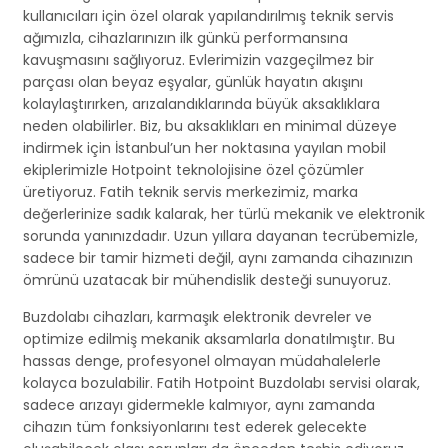
kullanıcıları için özel olarak yapılandırılmış teknik servis
ağımızla, cihazlarınızın ilk günkü performansına
kavuşmasını sağlıyoruz. Evlerimizin vazgeçilmez bir
parçası olan beyaz eşyalar, günlük hayatın akışını
kolaylaştırırken, arızalandıklarında büyük aksaklıklara
neden olabilirler. Biz, bu aksaklıkları en minimal düzeye
indirmek için İstanbul’un her noktasına yayılan mobil
ekiplerimizle Hotpoint teknolojisine özel çözümler
üretiyoruz. Fatih teknik servis merkezimiz, marka
değerlerinize sadık kalarak, her türlü mekanik ve elektronik
sorunda yanınızdadır. Uzun yıllara dayanan tecrübemizle,
sadece bir tamir hizmeti değil, aynı zamanda cihazınızın
ömrünü uzatacak bir mühendislik desteği sunuyoruz.
Buzdolabı cihazları, karmaşık elektronik devreler ve
optimize edilmiş mekanik aksamlarla donatılmıştır. Bu
hassas denge, profesyonel olmayan müdahalelerle
kolayca bozulabilir. Fatih Hotpoint Buzdolabı servisi olarak,
sadece arızayı gidermekle kalmıyor, aynı zamanda
cihazın tüm fonksiyonlarını test ederek gelecekte