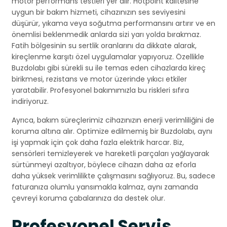
motor performans testleri yer alır. Hotpoint kalitesine
uygun bir bakım hizmeti, cihazınızın ses seviyesini
düşürür, yıkama veya soğutma performansını artırır ve en
önemlisi beklenmedik anlarda sizi yarı yolda bırakmaz.
Fatih bölgesinin su sertlik oranlarını da dikkate alarak,
kireçlenme karşıtı özel uygulamalar yapıyoruz. Özellikle
Buzdolabı gibi sürekli su ile temas eden cihazlarda kireç
birikmesi, rezistans ve motor üzerinde yıkıcı etkiler
yaratabilir. Profesyonel bakımımızla bu riskleri sıfıra
indiriyoruz.
Ayrıca, bakım süreçlerimiz cihazınızın enerji verimliliğini de
koruma altına alır. Optimize edilmemiş bir Buzdolabı, aynı
işi yapmak için çok daha fazla elektrik harcar. Biz,
sensörleri temizleyerek ve hareketli parçaları yağlayarak
sürtünmeyi azaltıyor, böylece cihazın daha az eforla
daha yüksek verimlilikte çalışmasını sağlıyoruz. Bu, sadece
faturanıza olumlu yansımakla kalmaz, aynı zamanda
çevreyi koruma çabalarınıza da destek olur.
Profesyonel Servis