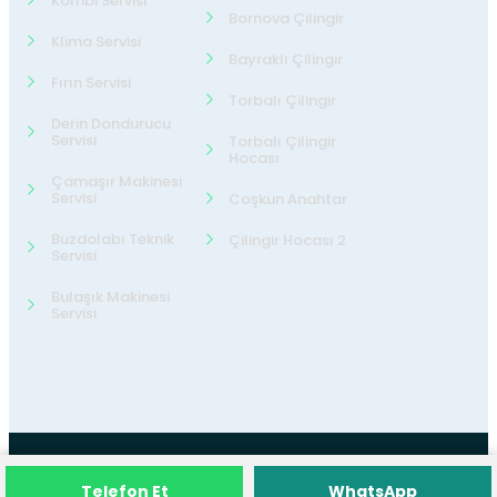
Kombi Servisi
Bornova Çilingir
Klima Servisi
Bayraklı Çilingir
Fırın Servisi
Torbalı Çilingir
Derin Dondurucu
Servisi
Torbalı Çilingir
Hocası
Çamaşır Makinesi
Servisi
Coşkun Anahtar
Buzdolabı Teknik
Çilingir Hocası 2
Servisi
Bulaşık Makinesi
Servisi
©2026
24 Teknik Servis
Tüm Hakları
Telefon Et
WhatsApp
Saklıdır.