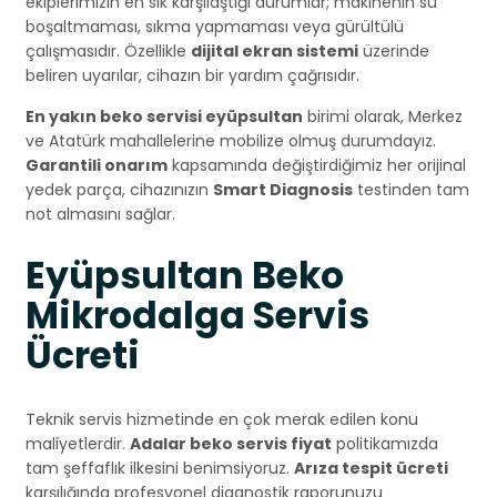
ekiplerimizin en sık karşılaştığı durumlar; makinenin su
boşaltmaması, sıkma yapmaması veya gürültülü
çalışmasıdır. Özellikle
dijital ekran sistemi
üzerinde
beliren uyarılar, cihazın bir yardım çağrısıdır.
En yakın beko servisi eyüpsultan
birimi olarak, Merkez
ve Atatürk mahallelerine mobilize olmuş durumdayız.
Garantili onarım
kapsamında değiştirdiğimiz her orijinal
yedek parça, cihazınızın
Smart Diagnosis
testinden tam
not almasını sağlar.
Eyüpsultan Beko
Mikrodalga Servis
Ücreti
Teknik servis hizmetinde en çok merak edilen konu
maliyetlerdir.
Adalar beko servis fiyat
politikamızda
tam şeffaflık ilkesini benimsiyoruz.
Arıza tespit ücreti
karşılığında profesyonel diagnostik raporunuzu