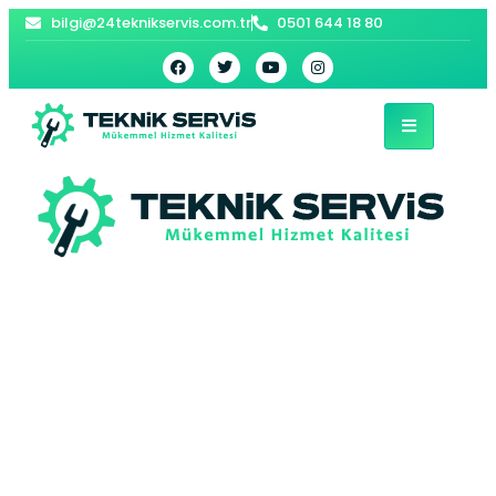
bilgi@24teknikservis.com.tr
0501 644 18 80
Eyüpsultan Beko