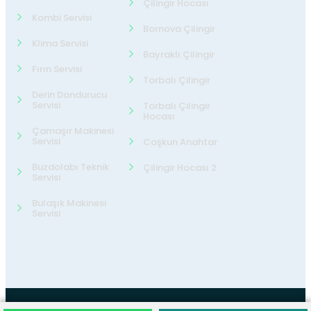
Çilingir Hocası
Kombi Servisi
Bornova Çilingir
Klima Servisi
Bayraklı Çilingir
Fırın Servisi
Torbalı Çilingir
Derin Dondurucu
Servisi
Torbalı Çilingir
Hocası
Çamaşır Makinesi
Servisi
Coşkun Anahtar
Buzdolabı Teknik
Çilingir Hocası 2
Servisi
Bulaşık Makinesi
Servisi