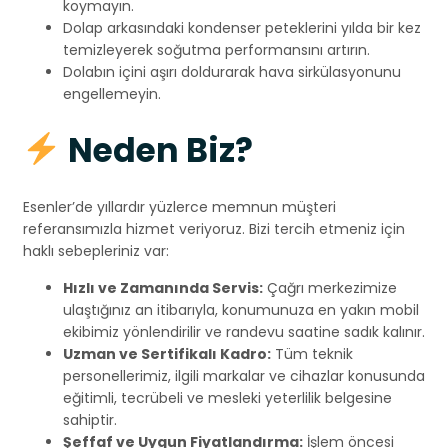
koymayın.
Dolap arkasındaki kondenser peteklerini yılda bir kez
temizleyerek soğutma performansını artırın.
Dolabın içini aşırı doldurarak hava sirkülasyonunu
engellemeyin.
Neden Biz?
Esenler’de yıllardır yüzlerce memnun müşteri
referansımızla hizmet veriyoruz. Bizi tercih etmeniz için
haklı sebepleriniz var:
Hızlı ve Zamanında Servis:
Çağrı merkezimize
ulaştığınız an itibarıyla, konumunuza en yakın mobil
ekibimiz yönlendirilir ve randevu saatine sadık kalınır.
Uzman ve Sertifikalı Kadro:
Tüm teknik
personellerimiz, ilgili markalar ve cihazlar konusunda
eğitimli, tecrübeli ve mesleki yeterlilik belgesine
sahiptir.
Şeffaf ve Uygun Fiyatlandırma:
İşlem öncesi