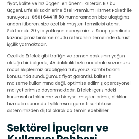
fiyat, kalite ve hız üçgeni en önemli kriterdir. Biz bu
üçgeni, Erfelek sakinlerine özel ‘Premium Hizmet Paketi’ ile
sunuyoruz.
0501 644 18 80
numarasından bize ulaştığınız
andan itibaren, size özel bir müşteri temsilcisi atanır.
Sektördeki 20 yıla yaklaşan deneyimimiz, Sinop genelinde
kazandığımız binlerce mutlu referansın temelinde dürüst
işçilik yatmaktadır.
Özellikle Erfelek gibi trafiğin ve zaman baskısının yoğun
olduğu bir bölgede; 45 dakikalık hızlı müdahale sözümüzü
mobil ekiplerimiz aracılığıyla tutuyoruz. kombi bakımı
konusunda sunduğumuz fiyat garantisi, kalitesiz
malzeme kullanımına değil, optimize edilmiş operasyonel
maliyetlerimize dayanmaktadır. Erfelek içerisindeki
kurumsal ortaklarımız ve bireysel müşterilerimiz, aldıkları
hizmetin sonunda 1 yıllık resmi garanti sertifikasını
sistemimizden dijital olarak da temin edebilirler.
Sektörel İpuçları ve