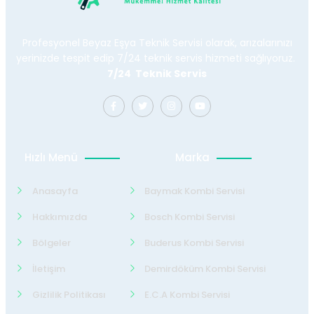
Profesyonel Beyaz Eşya Teknik Servisi olarak, arızalarınızı
yerinizde tespit edip 7/24 teknik servis hizmeti sağlıyoruz.
7/24 Teknik Servis
Hızlı Menü
Marka
Anasayfa
Baymak Kombi Servisi
Hakkımızda
Bosch Kombi Servisi
Bölgeler
Buderus Kombi Servisi
İletişim
Demirdöküm Kombi Servisi
Gizlilik Politikası
E.C.A Kombi Servisi