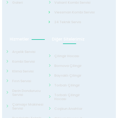
Galeri
Valiant Kombi Servisi
Viessman Kombi Servisi
24 Teknik Servis
Hizmetler
Diğer Sitelerimiz
Arçelik Servisi
Çilingir Hocası
Kombi Servisi
Bornova Çilingir
Klima Servisi
Bayraklı Çilingir
Fırın Servisi
Torbalı Çilingir
Derin Dondurucu
Servisi
Torbalı Çilingir
Hocası
Çamaşır Makinesi
Servisi
Coşkun Anahtar