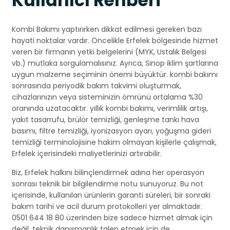
Kullanıcı Rehberi
Kombi Bakımı yaptırırken dikkat edilmesi gereken bazı
hayati noktalar vardır. Öncelikle Erfelek bölgesinde hizmet
veren bir firmanın yetki belgelerini (MYK, Ustalık Belgesi
vb.) mutlaka sorgulamalısınız. Ayrıca, Sinop iklim şartlarına
uygun malzeme seçiminin önemi büyüktür. kombi bakımı
sonrasında periyodik bakım takvimi oluşturmak,
cihazlarınızın veya sisteminizin ömrünü ortalama %30
oranında uzatacaktır. yıllık kombi bakımı, verimlilik artışı,
yakıt tasarrufu, brülör temizliği, genleşme tankı hava
basımı, filtre temizliği, iyonizasyon ayarı, yoğuşma gideri
temizliği terminolojisine hakim olmayan kişilerle çalışmak,
Erfelek içerisindeki maliyetlerinizi artırabilir.
Biz, Erfelek halkını bilinçlendirmek adına her operasyon
sonrası teknik bir bilgilendirme notu sunuyoruz. Bu not
içerisinde, kullanılan ürünlerin garanti süreleri, bir sonraki
bakım tarihi ve acil durum protokolleri yer almaktadır.
0501 644 18 80 üzerinden bize sadece hizmet almak için
değil, teknik danışmanlık talep etmek için de