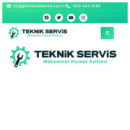
bilgi@24teknikservis.com.tr
0501 644 18 80
Erfelek Kombi