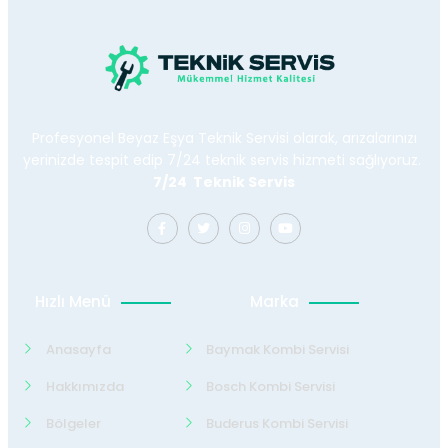
Profesyonel Beyaz Eşya Teknik Servisi olarak, arızalarınızı
yerinizde tespit edip 7/24 teknik servis hizmeti sağlıyoruz.
7/24 Teknik Servis
Hızlı Menü
Marka
Anasayfa
Baymak Kombi Servisi
Hakkımızda
Bosch Kombi Servisi
Bölgeler
Buderus Kombi Servisi