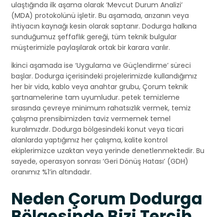
ulaştığında ilk aşama olarak ‘Mevcut Durum Analizi’
(MDA) protokolünü işletir. Bu aşamada, arızanın veya
ihtiyacın kaynağı kesin olarak saptanır. Dodurga halkına
sunduğumuz şeffaflık gereği, tüm teknik bulgular
müşterimizle paylaşılarak ortak bir karara varılır.
İkinci aşamada ise ‘Uygulama ve Güçlendirme’ süreci
başlar. Dodurga içerisindeki projelerimizde kullandığımız
her bir vida, kablo veya anahtar grubu, Çorum teknik
şartnamelerine tam uyumludur. petek temizleme
sırasında çevreye minimum rahatsızlık vermek, temiz
çalışma prensibimizden taviz vermemek temel
kuralımızdır. Dodurga bölgesindeki konut veya ticari
alanlarda yaptığımız her çalışma, kalite kontrol
ekiplerimizce uzaktan veya yerinde denetlenmektedir. Bu
sayede, operasyon sonrası ‘Geri Dönüş Hatası’ (GDH)
oranımız %1’in altındadır.
Neden Çorum Dodurga
Bölgesinde Bizi Tercih