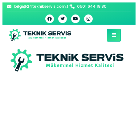
bilgi@24teknikservis.com.tr
0501 644 18 80
Dodurga Petek