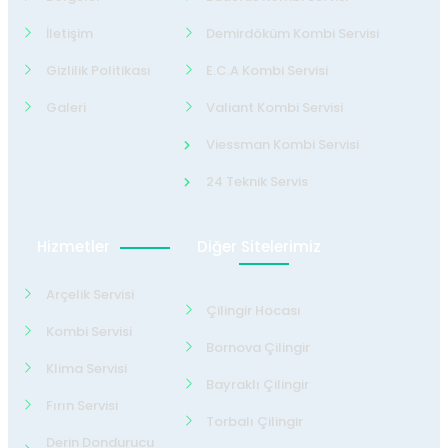
İletişim
Demirdöküm Kombi Servisi
Gizlilik Politikası
E.C.A Kombi Servisi
Galeri
Valiant Kombi Servisi
Viessman Kombi Servisi
24 Teknik Servis
Hizmetler
Diğer Sitelerimiz
Arçelik Servisi
Çilingir Hocası
Kombi Servisi
Bornova Çilingir
Klima Servisi
Bayraklı Çilingir
Fırın Servisi
Torbalı Çilingir
Derin Dondurucu