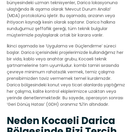
bünyesindeki uzman teknisyenler, Darica lokasyonuna
ulaştığında ilk aşama olarak ‘Mevcut Durum Analizi’
(MDA) protokolünü işletir. Bu aşamada, arızanın veya
ihtiyacın kaynağı kesin olarak saptanır. Darica halkına
sunduğumuz şeffaflık gereği, tüm teknik bulgular
müşterimizle paylaşılarak ortak bir karara varılır.
İkinci aşamada ise ‘Uygulama ve Güçlendirme’ süreci
başlar. Darica içerisindeki projelerimizde kullandığımız her
bir vida, kablo veya anahtar grubu, Kocaeli teknik
şartnamelerine tam uyumludur. kombi tamiri sırasında
çevreye minimum rahatsızlık vermek, temiz çalışma
prensibimizden taviz vermemek temel kuralımızdır.
Darica bölgesindeki konut veya ticari alanlarda yaptığımız
her çalışma, kalite kontrol ekiplerimizce uzaktan veya
yerinde denetlenmektedir. Bu sayede, operasyon sonrası
‘Geri Dönüş Hatası’ (GDH) oranımız %1’in altındadır.
Neden Kocaeli Darica
Bölgesinde Bizi Tercih