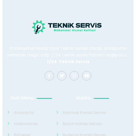
Profesyonel Beyaz Eşya Teknik Servisi olarak, arızalarınızı
yerinizde tespit edip 7/24 teknik servis hizmeti sağlıyoruz.
7/24 Teknik Servis
Hızlı Menü
Marka
Anasayfa
Baymak Kombi Servisi
Hakkımızda
Bosch Kombi Servisi
Bölgeler
Buderus Kombi Servisi