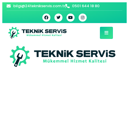
bilgi@24teknikservis.com.tr
0501 644 18 80
Darica Kombi