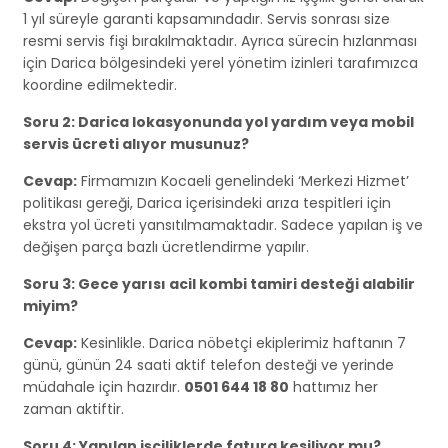
1 yıl süreyle garanti kapsamındadır. Servis sonrası size
resmi servis fişi bırakılmaktadır. Ayrıca sürecin hızlanması
için Darica bölgesindeki yerel yönetim izinleri tarafımızca
koordine edilmektedir.
Soru 2: Darica lokasyonunda yol yardım veya mobil
servis ücreti alıyor musunuz?
Cevap:
Firmamızın Kocaeli genelindeki ‘Merkezi Hizmet’
politikası gereği, Darica içerisindeki arıza tespitleri için
ekstra yol ücreti yansıtılmamaktadır. Sadece yapılan iş ve
değişen parça bazlı ücretlendirme yapılır.
Soru 3: Gece yarısı acil kombi tamiri desteği alabilir
miyim?
Cevap:
Kesinlikle. Darica nöbetçi ekiplerimiz haftanın 7
günü, günün 24 saati aktif telefon desteği ve yerinde
müdahale için hazırdır.
0501 644 18 80
hattımız her
zaman aktiftir.
Soru 4: Yapılan işçiliklerde fatura kesiliyor mu?