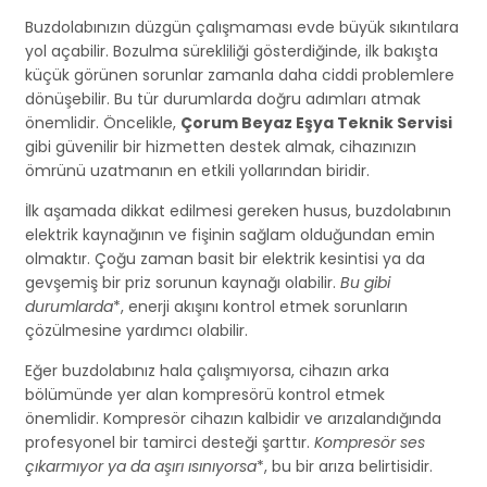
Buzdolabınızın düzgün çalışmaması evde büyük sıkıntılara
yol açabilir. Bozulma sürekliliği gösterdiğinde, ilk bakışta
küçük görünen sorunlar zamanla daha ciddi problemlere
dönüşebilir. Bu tür durumlarda doğru adımları atmak
önemlidir. Öncelikle,
Çorum Beyaz Eşya Teknik Servisi
gibi güvenilir bir hizmetten destek almak, cihazınızın
ömrünü uzatmanın en etkili yollarından biridir.
İlk aşamada dikkat edilmesi gereken husus, buzdolabının
elektrik kaynağının ve fişinin sağlam olduğundan emin
olmaktır. Çoğu zaman basit bir elektrik kesintisi ya da
gevşemiş bir priz sorunun kaynağı olabilir.
Bu gibi
durumlarda
*, enerji akışını kontrol etmek sorunların
çözülmesine yardımcı olabilir.
Eğer buzdolabınız hala çalışmıyorsa, cihazın arka
bölümünde yer alan kompresörü kontrol etmek
önemlidir. Kompresör cihazın kalbidir ve arızalandığında
profesyonel bir tamirci desteği şarttır.
Kompresör ses
çıkarmıyor ya da aşırı ısınıyorsa
*, bu bir arıza belirtisidir.