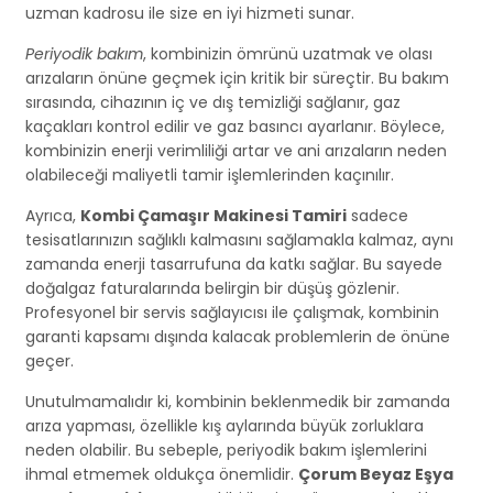
uzman kadrosu ile size en iyi hizmeti sunar.
Periyodik bakım
, kombinizin ömrünü uzatmak ve olası
arızaların önüne geçmek için kritik bir süreçtir. Bu bakım
sırasında, cihazının iç ve dış temizliği sağlanır, gaz
kaçakları kontrol edilir ve gaz basıncı ayarlanır. Böylece,
kombinizin enerji verimliliği artar ve ani arızaların neden
olabileceği maliyetli tamir işlemlerinden kaçınılır.
Ayrıca,
Kombi Çamaşır Makinesi Tamiri
sadece
tesisatlarınızın sağlıklı kalmasını sağlamakla kalmaz, aynı
zamanda enerji tasarrufuna da katkı sağlar. Bu sayede
doğalgaz faturalarında belirgin bir düşüş gözlenir.
Profesyonel bir servis sağlayıcısı ile çalışmak, kombinin
garanti kapsamı dışında kalacak problemlerin de önüne
geçer.
Unutulmamalıdır ki, kombinin beklenmedik bir zamanda
arıza yapması, özellikle kış aylarında büyük zorluklara
neden olabilir. Bu sebeple, periyodik bakım işlemlerini
ihmal etmemek oldukça önemlidir.
Çorum Beyaz Eşya