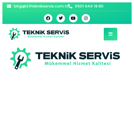
bilgi@24teknikservis.com.tr
0501 644 18 80
Çorum Beyaz Eşya