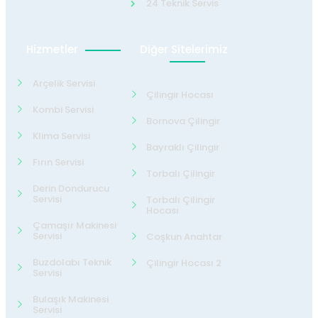
24 Teknik Servis
Hizmetler
Diğer Sitelerimiz
Arçelik Servisi
Çilingir Hocası
Kombi Servisi
Bornova Çilingir
Klima Servisi
Bayraklı Çilingir
Fırın Servisi
Torbalı Çilingir
Derin Dondurucu
Servisi
Torbalı Çilingir
Hocası
Çamaşır Makinesi
Servisi
Coşkun Anahtar
Buzdolabı Teknik
Çilingir Hocası 2
Servisi
Bulaşık Makinesi
Servisi