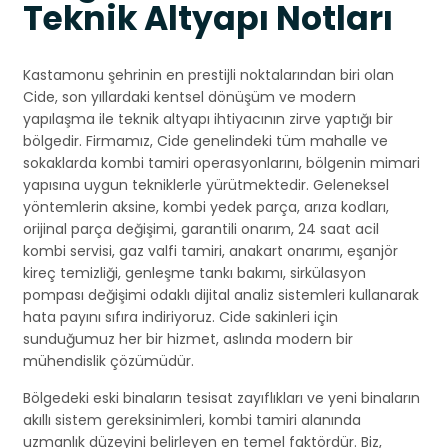
Teknik Altyapı Notları
Kastamonu şehrinin en prestijli noktalarından biri olan
Cide, son yıllardaki kentsel dönüşüm ve modern
yapılaşma ile teknik altyapı ihtiyacının zirve yaptığı bir
bölgedir. Firmamız, Cide genelindeki tüm mahalle ve
sokaklarda kombi tamiri operasyonlarını, bölgenin mimari
yapısına uygun tekniklerle yürütmektedir. Geleneksel
yöntemlerin aksine, kombi yedek parça, arıza kodları,
orijinal parça değişimi, garantili onarım, 24 saat acil
kombi servisi, gaz valfi tamiri, anakart onarımı, eşanjör
kireç temizliği, genleşme tankı bakımı, sirkülasyon
pompası değişimi odaklı dijital analiz sistemleri kullanarak
hata payını sıfıra indiriyoruz. Cide sakinleri için
sunduğumuz her bir hizmet, aslında modern bir
mühendislik çözümüdür.
Bölgedeki eski binaların tesisat zayıflıkları ve yeni binaların
akıllı sistem gereksinimleri, kombi tamiri alanında
uzmanlık düzeyini belirleyen en temel faktördür. Biz,