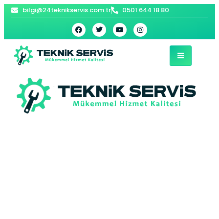
bilgi@24teknikservis.com.tr
0501 644 18 80
Cide Kombi Tamiri |