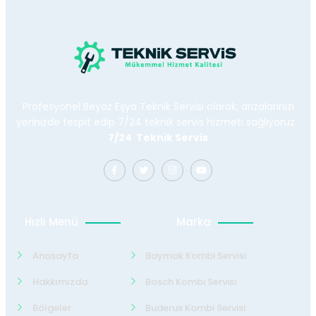
Profesyonel Beyaz Eşya Teknik Servisi olarak, arızalarınızı
yerinizde tespit edip 7/24 teknik servis hizmeti sağlıyoruz.
7/24 Teknik Servis
Hızlı Menü
Marka
Anasayfa
Baymak Kombi Servisi
Hakkımızda
Bosch Kombi Servisi
Bölgeler
Buderus Kombi Servisi