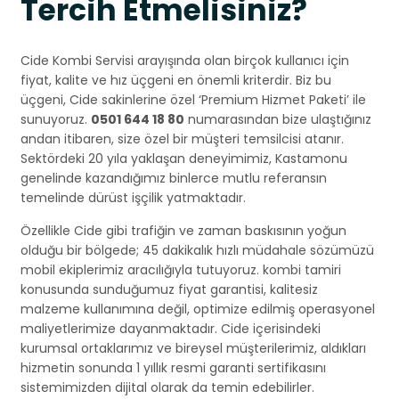
Tercih Etmelisiniz?
Cide Kombi Servisi arayışında olan birçok kullanıcı için
fiyat, kalite ve hız üçgeni en önemli kriterdir. Biz bu
üçgeni, Cide sakinlerine özel ‘Premium Hizmet Paketi’ ile
sunuyoruz.
0501 644 18 80
numarasından bize ulaştığınız
andan itibaren, size özel bir müşteri temsilcisi atanır.
Sektördeki 20 yıla yaklaşan deneyimimiz, Kastamonu
genelinde kazandığımız binlerce mutlu referansın
temelinde dürüst işçilik yatmaktadır.
Özellikle Cide gibi trafiğin ve zaman baskısının yoğun
olduğu bir bölgede; 45 dakikalık hızlı müdahale sözümüzü
mobil ekiplerimiz aracılığıyla tutuyoruz. kombi tamiri
konusunda sunduğumuz fiyat garantisi, kalitesiz
malzeme kullanımına değil, optimize edilmiş operasyonel
maliyetlerimize dayanmaktadır. Cide içerisindeki
kurumsal ortaklarımız ve bireysel müşterilerimiz, aldıkları
hizmetin sonunda 1 yıllık resmi garanti sertifikasını
sistemimizden dijital olarak da temin edebilirler.