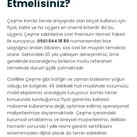
Etmelisiniz?
Çeşme Kombi Servisi arayışında olan birçok kullanıcı için
fiyat, kalite ve hız üçgeni en önemli kriterdir. Biz bu
üçgeni, Çeşme sakinlerine özel ‘Premium Hizmet Paketi’
ile sunuyoruz.
0501 644 18 80
numarasından bize
ulaştığınız andan itibaren, size özel bir müşteri temsilcisi
atanır. Sektördeki 20 yıla yaklaşan deneyimimiz, İzmir
genelinde kazandığımız binlerce mutlu referansın
temelinde dürüst işçilik yatmaktadır.
Özellikle Çeşme gibi trafiğin ve zaman baskısının yoğun
olduğu bir bölgede; 45 dakikalık hızlı müdahale sözümüzü
mobil ekiplerimiz aracılığıyla tutuyoruz. kombi tamiri
konusunda sunduğumuz fiyat garantisi, kalitesiz
malzeme kullanımına değil, optimize edilmiş operasyonel
maliyetlerimize dayanmaktadır. Çeşme içerisindeki
kurumsal ortaklarımız ve bireysel müşterilerimiz, aldıkları
hizmetin sonunda 1 yıllık resmi garanti sertifikasını
sistemimizden dijital olarak da temin edebilirler.