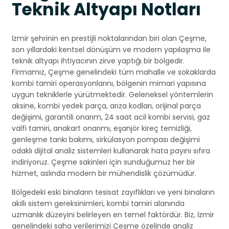
Teknik Altyapı Notları
İzmir şehrinin en prestijli noktalarından biri olan Çeşme,
son yıllardaki kentsel dönüşüm ve modern yapılaşma ile
teknik altyapı ihtiyacının zirve yaptığı bir bölgedir.
Firmamız, Çeşme genelindeki tüm mahalle ve sokaklarda
kombi tamiri operasyonlarını, bölgenin mimari yapısına
uygun tekniklerle yürütmektedir. Geleneksel yöntemlerin
aksine, kombi yedek parça, arıza kodları, orijinal parça
değişimi, garantili onarım, 24 saat acil kombi servisi, gaz
valfi tamiri, anakart onarımı, eşanjör kireç temizliği,
genleşme tankı bakımı, sirkülasyon pompası değişimi
odaklı dijital analiz sistemleri kullanarak hata payını sıfıra
indiriyoruz. Çeşme sakinleri için sunduğumuz her bir
hizmet, aslında modern bir mühendislik çözümüdür.
Bölgedeki eski binaların tesisat zayıflıkları ve yeni binaların
akıllı sistem gereksinimleri, kombi tamiri alanında
uzmanlık düzeyini belirleyen en temel faktördür. Biz, İzmir
genelindeki saha verilerimizi Çeşme özelinde analiz