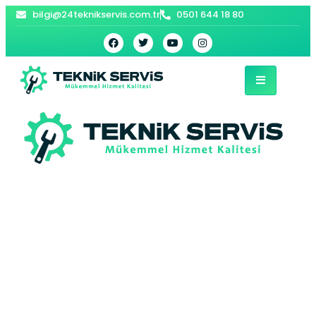
bilgi@24teknikservis.com.tr
0501 644 18 80
Çeşme Kombi