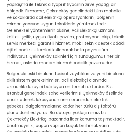
yapılaşma ile teknik altyapı ihtiyacının zirve yaptığı bir
bölgedir. Firmamız, Çekmeköy genelindeki tüm mahalle
ve sokaklarda acil elektrikçi operasyonlarını, bölgenin
mimari yapısına uygun tekniklerle yürütmektedir.
Geleneksel yöntemlerin aksine, Acil Elektrikçi uzmanı,
kaliteli işçilik, uygun fiyatlı çözüm, profesyonel ekip, teknik
servis merkezi, garantili hizmet, mobil teknik destek odaklı
dijital analiz sistemleri kullanarak hata payını sıfıra
indiriyoruz. Çekmeköy sakinleri için sunduğumuz her bir
hizmet, aslında modern bir mühendislik çözümüdür.
Bölgedeki eski binaların tesisat zayıflıkları ve yeni binaların
akıllı sistem gereksinimleri, acil elektrikçi alanında
uzmanlık düzeyini belirleyen en temel faktördür. Biz,
İstanbul genelindeki saha verilerimizi Çekmeköy özelinde
analiz ederek, lokasyonun nem oranından elektrik
şebekesi dalgalanmalarına kadar her türlü dış faktörü
plana dahil ediyoruz. Bu detaycı yaklaşımımız, bizi
Çekmeköy Elektrikçi pazarında lider konuma taşımaktadır.
Unutmayın ki; bugün yapılan küçük bir ihmal, yarın