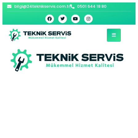
bilgi@24teknikservis.com.tr
0501 644 18 80
Çekmeköy Acil