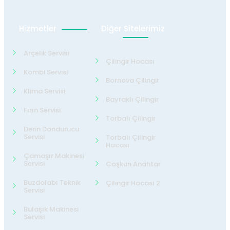
Hizmetler
Diğer Sitelerimiz
Arçelik Servisi
Çilingir Hocası
Kombi Servisi
Bornova Çilingir
Klima Servisi
Bayraklı Çilingir
Fırın Servisi
Torbalı Çilingir
Derin Dondurucu
Servisi
Torbalı Çilingir
Hocası
Çamaşır Makinesi
Servisi
Coşkun Anahtar
Buzdolabı Teknik
Çilingir Hocası 2
Servisi
Bulaşık Makinesi
Servisi