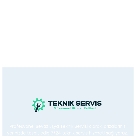
Profesyonel Beyaz Eşya Teknik Servisi olarak, arızalarınızı
yerinizde tespit edip 7/24 teknik servis hizmeti sağlıyoruz.