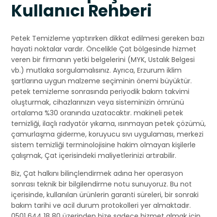
Kullanıcı Rehberi
Petek Temizleme yaptırırken dikkat edilmesi gereken bazı
hayati noktalar vardır. Öncelikle Çat bölgesinde hizmet
veren bir firmanın yetki belgelerini (MYK, Ustalık Belgesi
vb.) mutlaka sorgulamalısınız. Ayrıca, Erzurum iklim
şartlarına uygun malzeme seçiminin önemi büyüktür.
petek temizleme sonrasında periyodik bakım takvimi
oluşturmak, cihazlarınızın veya sisteminizin ömrünü
ortalama %30 oranında uzatacaktır. makineli petek
temizliği, ilaçlı radyatör yıkama, ısınmayan petek çözümü,
çamurlaşma giderme, koruyucu sıvı uygulaması, merkezi
sistem temizliği terminolojisine hakim olmayan kişilerle
çalışmak, Çat içerisindeki maliyetlerinizi artırabilir.
Biz, Çat halkını bilinçlendirmek adına her operasyon
sonrası teknik bir bilgilendirme notu sunuyoruz. Bu not
içerisinde, kullanılan ürünlerin garanti süreleri, bir sonraki
bakım tarihi ve acil durum protokolleri yer almaktadır.
0501 644 18 80 üzerinden bize sadece hizmet almak için