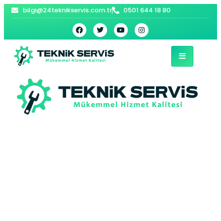
bilgi@24teknikservis.com.tr
0501 644 18 80
Çat Petek
Temizleme |