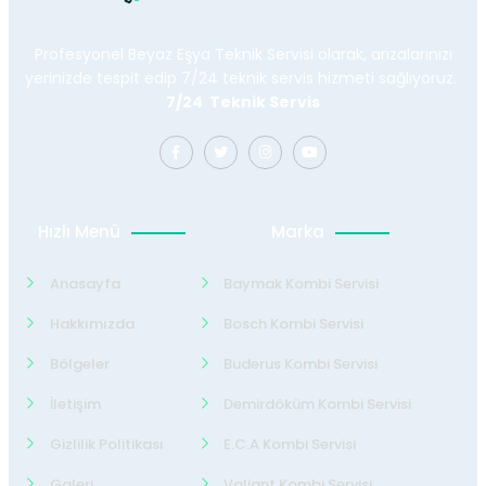
Profesyonel Beyaz Eşya Teknik Servisi olarak, arızalarınızı
yerinizde tespit edip 7/24 teknik servis hizmeti sağlıyoruz.
7/24 Teknik Servis
Hızlı Menü
Marka
Anasayfa
Baymak Kombi Servisi
Hakkımızda
Bosch Kombi Servisi
Bölgeler
Buderus Kombi Servisi
İletişim
Demirdöküm Kombi Servisi
Gizlilik Politikası
E.C.A Kombi Servisi
Galeri
Valiant Kombi Servisi