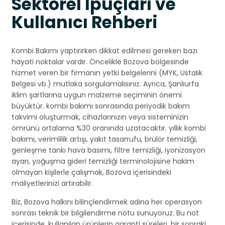
Sektörel İpuçları ve
Kullanıcı Rehberi
Kombi Bakımı yaptırırken dikkat edilmesi gereken bazı
hayati noktalar vardır. Öncelikle Bozova bölgesinde
hizmet veren bir firmanın yetki belgelerini (MYK, Ustalık
Belgesi vb.) mutlaka sorgulamalısınız. Ayrıca, Şanlıurfa
iklim şartlarına uygun malzeme seçiminin önemi
büyüktür. kombi bakımı sonrasında periyodik bakım
takvimi oluşturmak, cihazlarınızın veya sisteminizin
ömrünü ortalama %30 oranında uzatacaktır. yıllık kombi
bakımı, verimlilik artışı, yakıt tasarrufu, brülör temizliği,
genleşme tankı hava basımı, filtre temizliği, iyonizasyon
ayarı, yoğuşma gideri temizliği terminolojisine hakim
olmayan kişilerle çalışmak, Bozova içerisindeki
maliyetlerinizi artırabilir.
Biz, Bozova halkını bilinçlendirmek adına her operasyon
sonrası teknik bir bilgilendirme notu sunuyoruz. Bu not
içerisinde, kullanılan ürünlerin garanti süreleri, bir sonraki