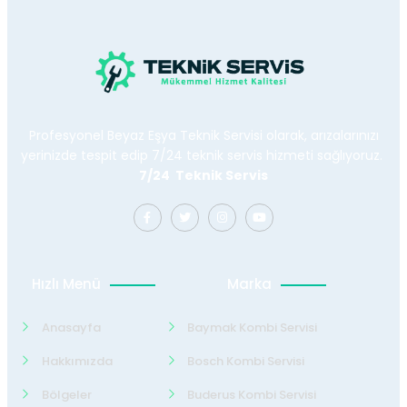
Profesyonel Beyaz Eşya Teknik Servisi olarak, arızalarınızı
yerinizde tespit edip 7/24 teknik servis hizmeti sağlıyoruz.
7/24 Teknik Servis
Hızlı Menü
Marka
Anasayfa
Baymak Kombi Servisi
Hakkımızda
Bosch Kombi Servisi
Bölgeler
Buderus Kombi Servisi