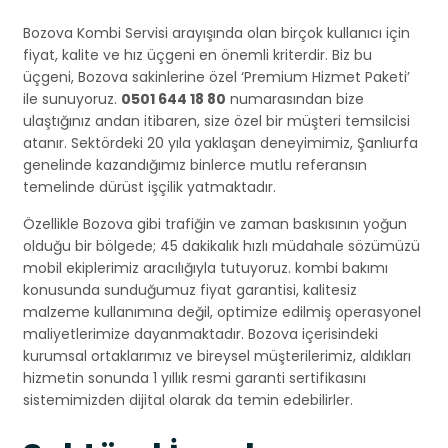
Bozova Kombi Servisi arayışında olan birçok kullanıcı için
fiyat, kalite ve hız üçgeni en önemli kriterdir. Biz bu
üçgeni, Bozova sakinlerine özel ‘Premium Hizmet Paketi’
ile sunuyoruz.
0501 644 18 80
numarasından bize
ulaştığınız andan itibaren, size özel bir müşteri temsilcisi
atanır. Sektördeki 20 yıla yaklaşan deneyimimiz, Şanlıurfa
genelinde kazandığımız binlerce mutlu referansın
temelinde dürüst işçilik yatmaktadır.
Özellikle Bozova gibi trafiğin ve zaman baskısının yoğun
olduğu bir bölgede; 45 dakikalık hızlı müdahale sözümüzü
mobil ekiplerimiz aracılığıyla tutuyoruz. kombi bakımı
konusunda sunduğumuz fiyat garantisi, kalitesiz
malzeme kullanımına değil, optimize edilmiş operasyonel
maliyetlerimize dayanmaktadır. Bozova içerisindeki
kurumsal ortaklarımız ve bireysel müşterilerimiz, aldıkları
hizmetin sonunda 1 yıllık resmi garanti sertifikasını
sistemimizden dijital olarak da temin edebilirler.