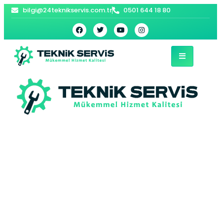
bilgi@24teknikservis.com.tr
0501 644 18 80
Bozova Kombi