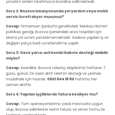
yönetim izinleri tarafımızca koordine edilmektedir.
Soru 2: Bozova lokasyonunda yol yardım veya mobil
servis ücreti alıyor musunuz?
Cevap:
Firmamızın Şanlıurfa genelindeki ‘Merkezi Hizmet’
politikası gereği, Bozova içerisindeki arıza tespitleri için
ekstra yol ücreti yansıtılmamaktadır. Sadece yapılan iş ve
değişen parça bazlı ücretlendirme yapılır.
Soru 3: Gece yarısı acil kombi bakımı desteği alabilir
miyim?
Cevap:
Kesinlikle. Bozova nöbetçi ekiplerimiz haftanın 7
günü, günün 24 saati aktif telefon desteği ve yerinde
müdahale için hazırdır.
0501 644 18 80
hattımız her
zaman aktiftir.
Soru 4: Yapılan işçiliklerde fatura kesiliyor mu?
Cevap:
Tüm operasyonlarımız yasal mevzuata uygun
olup, Bozova sakinlerine resmi fatura ve servis formu ile
teslimat yapılmaktadır.