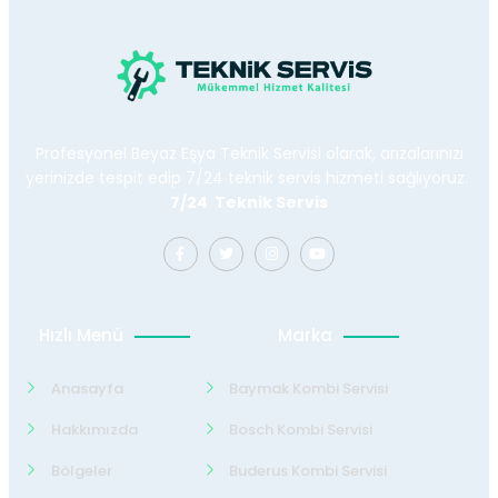
Profesyonel Beyaz Eşya Teknik Servisi olarak, arızalarınızı
yerinizde tespit edip 7/24 teknik servis hizmeti sağlıyoruz.
7/24 Teknik Servis
Hızlı Menü
Marka
Anasayfa
Baymak Kombi Servisi
Hakkımızda
Bosch Kombi Servisi
Bölgeler
Buderus Kombi Servisi