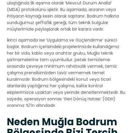
ulaştığında ilk aşama olarak ‘Mevcut Durum Analizi’
(MDA) protokolünü işletir. Bu aşamada, arızanın veya
ihtiyacın kaynağı kesin olarak saptanır. Bodrum halkına
sunduğumuz şeffaflık gereği, tüm teknik bulgular
müşterimizle paylaşılarak ortak bir karara varılır.
İkinci aşamada ise ‘Uygulama ve Güçlendirme’ süreci
başlar. Bodrum içerisindeki projelerimizde kullandığımız
her bir vida, kablo veya anahtar grubu, Muğla teknik
şartnamelerine tam uyumludur. petek temizleme
sırasında çevreye minimum rahatsızlık vermek, temiz
çalışma prensibimizden taviz vermemek temel
kuralımızdır. Bodrum bölgesindeki konut veya ticari
alanlarda yaptığımız her çalışma, kalite kontrol
ekiplerimizce uzaktan veya yerinde denetlenmektedir. Bu
sayede, operasyon sonrası ‘Geri Dönüş Hatası’ (GDH)
oranımız %1’in altındadır.
Neden Muğla Bodrum
Bölgesinde Bizi Tercih