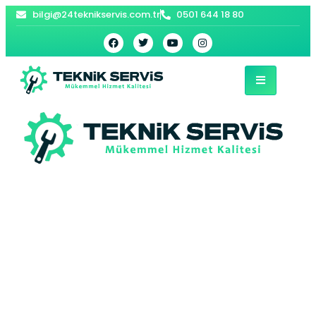
bilgi@24teknikservis.com.tr
0501 644 18 80
Bodrum Petek