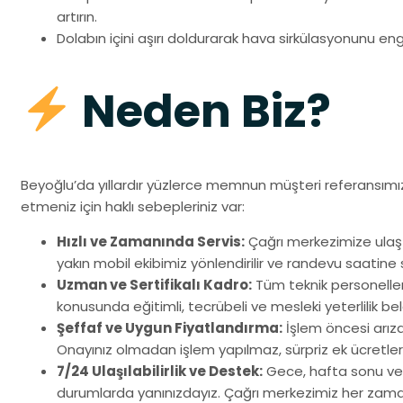
artırın.
Dolabın içini aşırı doldurarak hava sirkülasyonunu en
Neden Biz?
Beyoğlu’da yıllardır yüzlerce memnun müşteri referansımızl
etmeniz için haklı sebepleriniz var:
Hızlı ve Zamanında Servis:
Çağrı merkezimize ulaşt
yakın mobil ekibimiz yönlendirilir ve randevu saatine sa
Uzman ve Sertifikalı Kadro:
Tüm teknik personellerim
konusunda eğitimli, tecrübeli ve mesleki yeterlilik bel
Şeffaf ve Uygun Fiyatlandırma:
İşlem öncesi arıza t
Onayınız olmadan işlem yapılmaz, sürpriz ek ücretler
7/24 Ulaşılabilirlik ve Destek:
Gece, hafta sonu veya
durumlarda yanınızdayız. Çağrı merkezimiz her zaman