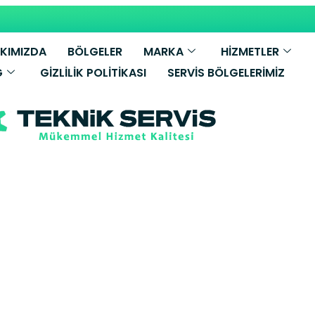
KIMIZDA
BÖLGELER
MARKA
HİZMETLER
G
GIZLILIK POLITIKASI
SERVIS BÖLGELERIMIZ
dig Buzdolabı S
 Teknik Servis