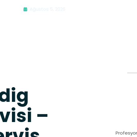
Ağustos 5, 2026
dig
visi –
ervis
Profesyon