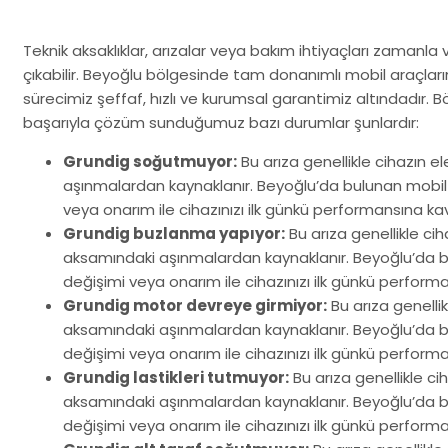
Teknik aksaklıklar, arızalar veya bakım ihtiyaçları zaman
çıkabilir. Beyoğlu bölgesinde tam donanımlı mobil araçlarım
sürecimiz şeffaf, hızlı ve kurumsal garantimiz altındadır. B
başarıyla çözüm sunduğumuz bazı durumlar şunlardır:
Grundig soğutmuyor:
Bu arıza genellikle cihazın 
aşınmalardan kaynaklanır. Beyoğlu’da bulunan mobil e
veya onarım ile cihazınızı ilk günkü performansına ka
Grundig buzlanma yapıyor:
Bu arıza genellikle ci
aksamındaki aşınmalardan kaynaklanır. Beyoğlu’da bul
değişimi veya onarım ile cihazınızı ilk günkü perform
Grundig motor devreye girmiyor:
Bu arıza genelli
aksamındaki aşınmalardan kaynaklanır. Beyoğlu’da bul
değişimi veya onarım ile cihazınızı ilk günkü perform
Grundig lastikleri tutmuyor:
Bu arıza genellikle c
aksamındaki aşınmalardan kaynaklanır. Beyoğlu’da bul
değişimi veya onarım ile cihazınızı ilk günkü perform