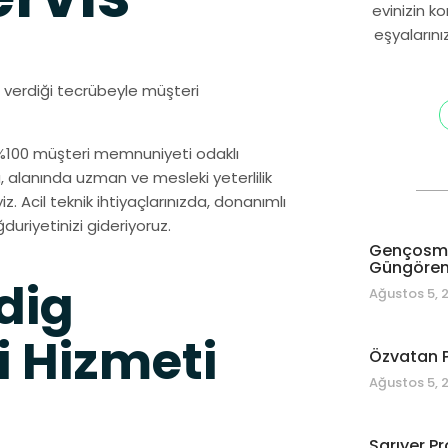
evinizin k
eşyalarını
rın verdiği tecrübeyle müşteri
 %100 müşteri memnuniyeti odaklı
, alanında uzman ve mesleki yeterlilik
. Acil teknik ihtiyaçlarınızda, donanımlı
duriyetinizi gideriyoruz.
Gençosman
Güngören 
dig
Ağustos 5, 
i Hizmeti
Özvatan P
Ağustos 5, 
Sarıyer Pr