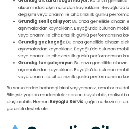
Grundig alt taraf soğutmuyor:
Bu arıza genellikle
aksamındaki aşınmalardan kaynaklanır. Beyoğlu’da bul
değişimi veya onarım ile cihazınızı ilk günkü perform
Grundig sesli çalışıyor:
Bu arıza genellikle cihazın
aşınmalardan kaynaklanır. Beyoğlu’da bulunan mobil e
veya onarım ile cihazınızı ilk günkü performansına ka
Grundig gaz kaçağı:
Bu arıza genellikle cihazın el
aşınmalardan kaynaklanır. Beyoğlu’da bulunan mobil e
veya onarım ile cihazınızı ilk günkü performansına ka
Grundig fan çalışmıyor:
Bu arıza genellikle cihazı
aşınmalardan kaynaklanır. Beyoğlu’da bulunan mobil e
veya onarım ile cihazınızı ilk günkü performansına ka
Bu sorunlardan herhangi birini yaşıyorsanız, amatör müdaha
Bilinçsiz yapılan müdahaleler sorunu büyütebilir, maliyeti art
oluşturabilir. Hemen
Beyoğlu Servis
çağrı merkezimizi ara
garantili destek alın.