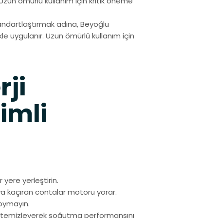
Uzun ömürlü kullanım için kritik öneme
andartlaştırmak adına, Beyoğlu
e uygulanır. Uzun ömürlü kullanım için
rji
imli
r yere yerleştirin.
a kaçıran contalar motoru yorar.
koymayın.
ez temizleyerek soğutma performansını