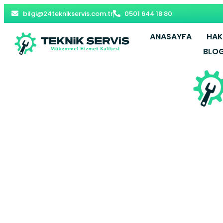
bilgi@24teknikservis.com.tr
0501 644 18 80
ANASAYFA
HAK
BLO
Beyoğlu Grun
7/24