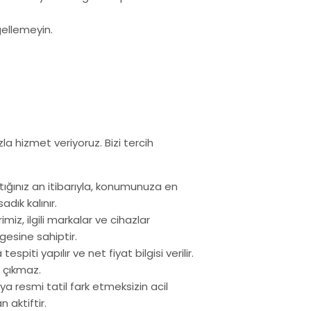
gellemeyin.
a hizmet veriyoruz. Bizi tercih
ığınız an itibarıyla, konumunuza en
dık kalınır.
iz, ilgili markalar ve cihazlar
gesine sahiptir.
espiti yapılır ve net fiyat bilgisi verilir.
 çıkmaz.
 resmi tatil fark etmeksizin acil
 aktiftir.