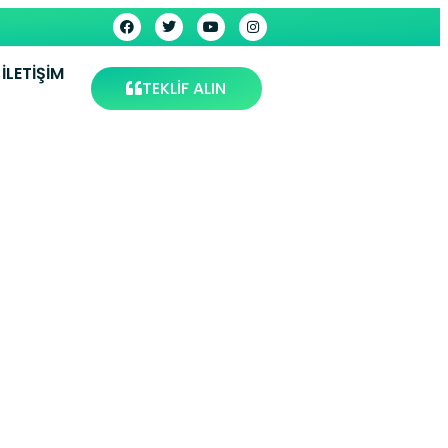
İLETIŞIM
TEKLİF ALIN
ervisi –