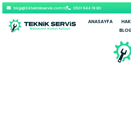
bilgi@24teknikservis.com.tr
0501 644 18 80
ANASAYFA
HAK
BLO
Beyoğlu Aci