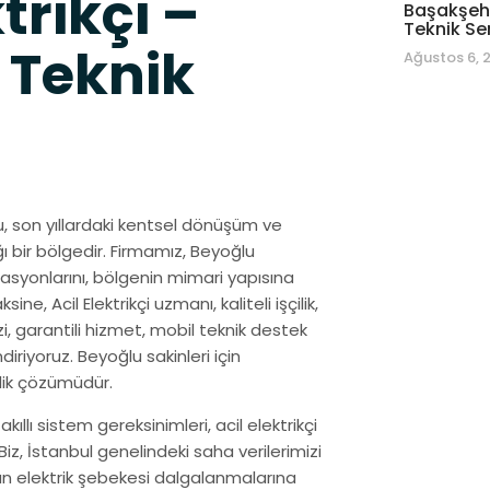
trikçi –
Başakşehi
Teknik Se
 Teknik
Ağustos 6, 
lu, son yıllardaki kentsel dönüşüm ve
ı bir bölgedir. Firmamız, Beyoğlu
asyonlarını, bölgenin mimari yapısına
, Acil Elektrikçi uzmanı, kaliteli işçilik,
i, garantili hizmet, mobil teknik destek
ndiriyoruz. Beyoğlu sakinleri için
lik çözümüdür.
akıllı sistem gereksinimleri, acil elektrikçi
iz, İstanbul genelindeki saha verilerimizi
n elektrik şebekesi dalgalanmalarına