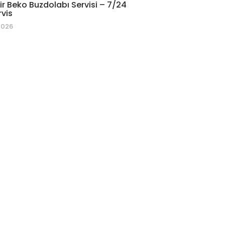
r Beko Buzdolabı Servisi – 7/24
rvis
2026