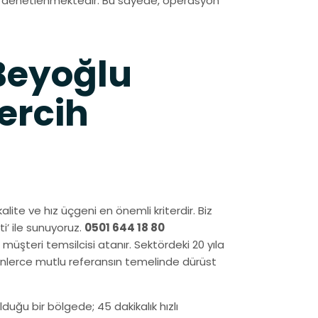
de denetlenmektedir. Bu sayede, operasyon
Beyoğlu
ercih
 kalite ve hız üçgeni en önemli kriterdir. Biz
i’ ile sunuyoruz.
0501 644 18 80
müşteri temsilcisi atanır. Sektördeki 20 yıla
inlerce mutlu referansın temelinde dürüst
duğu bir bölgede; 45 dakikalık hızlı