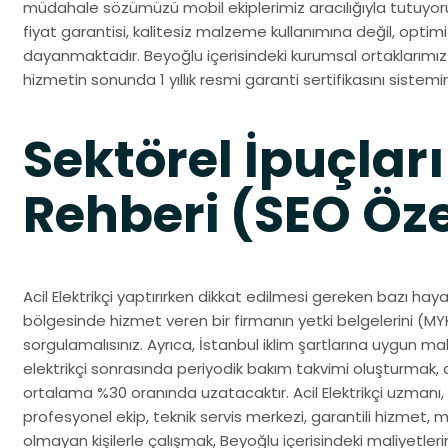
müdahale sözümüzü mobil ekiplerimiz aracılığıyla tutuyor
fiyat garantisi, kalitesiz malzeme kullanımına değil, opti
dayanmaktadır. Beyoğlu içerisindeki kurumsal ortaklarımız v
hizmetin sonunda 1 yıllık resmi garanti sertifikasını sistemi
Sektörel İpuçları
Rehberi (SEO Öze
Acil Elektrikçi yaptırırken dikkat edilmesi gereken bazı haya
bölgesinde hizmet veren bir firmanın yetki belgelerini (MYK
sorgulamalısınız. Ayrıca, İstanbul iklim şartlarına uygun 
elektrikçi sonrasında periyodik bakım takvimi oluşturmak, 
ortalama %30 oranında uzatacaktır. Acil Elektrikçi uzmanı, ka
profesyonel ekip, teknik servis merkezi, garantili hizmet, 
olmayan kişilerle çalışmak, Beyoğlu içerisindeki maliyetleriniz