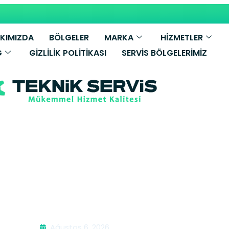
KIMIZDA
BÖLGELER
MARKA
HİZMETLER
G
GIZLILIK POLITIKASI
SERVIS BÖLGELERIMIZ
l Elektrikçi | İ
Ağustos 6, 2026